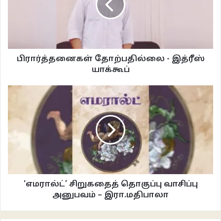
பிரார்த்தனைகள் தோற்பதில்லை - இத்ரீஸ்
யாக்கூப்
‘’சரி சரி… இப்போது மட்டும் என்ன? அந்த இரண்டு பேருக்கும் ஏதேனும்
‘எமரால்ட்’ சிறுகதைத் தொகுப்பு வாசிப்பு
குடைச்சல் கொடுத்தவாறு இருப்போம். அவர்களே பொறுப்பை விட்டு ஓடும்படி
அனுபவம் – இரா.மதிபாலா
செய்துவிடுவோம்’’ என்றார் மந்திரி.