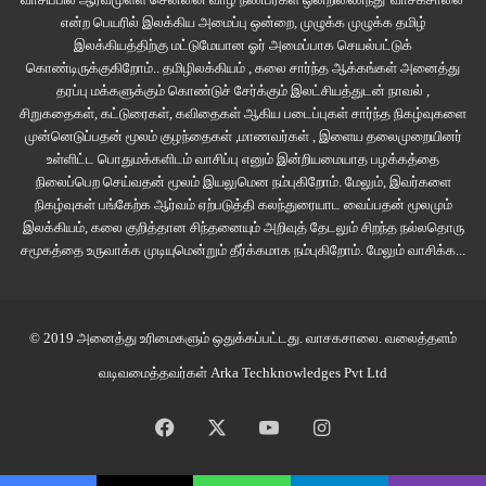
என்ற பெயரில் இலக்கிய அமைப்பு ஒன்றை, முழுக்க முழுக்க தமிழ்
ஒழுங்காகச் செய்யும். புரிந்ததா?’’ என்றான் கம்பீரன்.
இலக்கியத்திற்கு மட்டுமேயான ஓர் அமைப்பாக செயல்பட்டுக்
கொண்டிருக்குகிறோம்.. தமிழிலக்கியம் , கலை சார்ந்த ஆக்கங்கள் அனைத்து
‘’புரிந்தது கம்பீரா…’’ என்றார் மந்திரி.
தரப்பு மக்களுக்கும் கொண்டுச் சேர்க்கும் இலட்சியத்துடன் நாவல் ,
சிறுகதைகள், கட்டுரைகள், கவிதைகள் ஆகிய படைப்புகள் சார்ந்த நிகழ்வுகளை
‘’ம்… இப்போது உமது மாளிகைக்குக் கிளம்புங்கள். மற்றதைப் பிறகு
முன்னெடுப்பதன் மூலம் குழந்தைகள் ,மாணவர்கள் , இளைய தலைமுறையினர்
உள்ளிட்ட பொதுமக்களிடம் வாசிப்பு எனும் இன்றியமையாத பழக்கத்தை
பேசிக்கொள்வோம்’’ என்றபடி எழுந்தான் கம்பீரன்.
நிலைப்பெற செய்வதன் மூலம் இயலுமென நம்புகிறோம். மேலும், இவர்களை
நிகழ்வுகள் பங்கேற்க ஆர்வம் ஏற்படுத்தி கலந்துரையாட வைப்பதன் மூலமும்
நிலாமதி சந்திரனும் எழுந்து திரும்பி நடக்க ஆரம்பித்தார்.
இலக்கியம், கலை குறித்தான சிந்தனையும் அறிவுத் தேடலும் சிறந்த நல்லதொரு
சமூகத்தை உருவாக்க முடியுமென்றும் தீர்க்கமாக நம்புகிறோம்.
மேலும் வாசிக்க...
‘’மந்திரியாரே… உமக்குப் பிறகு உமது மகன், பேரன் மந்திரி போல… எனக்குப்
பிறகு எனது மகன், பேரன்தான் தளபதி. நாம் செய்ய இருப்பது பல
தலைமுறைக்கான விஷயம். அதை நினைவில் வைத்துக் காரியத்தில் கவனமாக
© 2019 அனைத்து உரிமைகளும் ஒதுக்கப்பட்டது.
வாசகசாலை
. வலைத்தளம்
இருங்கள்’’ என்று சொன்னான் கம்பீரன்.
வடிவமைத்தவர்கள்
Arka Techknowledges Pvt Ltd
******
Facebook
X
YouTube
Instagram
‘’நட்சத்திரா… இன்னமுமா உணவு தயாராகவில்லை?’’ என்று கேட்டான் சூர்யன்.