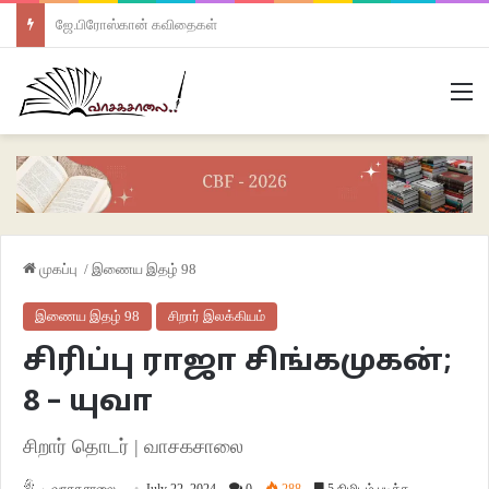
ஜே.பிரோஸ்கான் கவிதைகள்
M
முகப்பு
/
இணைய இதழ் 98
இணைய இதழ் 98
சிறார் இலக்கியம்
சிரிப்பு ராஜா சிங்கமுகன்;
8 – யுவா
சிறார் தொடர் | வாசகசாலை