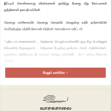
இப்படிச் சொன்னவாறு விரல்களைக் குவித்து மேஜை மீது கோபமாகக்
குத்தினான் தளபதி கம்பீரன்.
அவனது மாளிகையில் அவனது அறையில் அவனுக்கு எதிர் நாற்காலியில்
அமர்ந்திருந்த மந்திரி நிலாமதி சந்திரன் அமைதியாக ஏறிட்டார்.
‘’புதிய பாடசாலைகளாம்… அதற்கான பொறுப்பாளர்களில் ஒரு சிறு பெண்ணும்
சில்வண்டு சிறுவனுமாம்… அத்தனை பேருக்கு முன்பாக அரசர் அறிவிக்கிறார்.
முதன்மை மந்திரியான நீர் வாயைப் பிளந்து பார்க்கிறீர்… சே!’’ என்று சீறினான்
கம்பீரன்.
மேலும் வாசிக்க
‘’எ… என்னை என்ன செய்யச் சொல்கிறாய் கம்பீரா?’’ என்று மெல்லிய குரலில்
கேட்டார் மந்திரி.
‘’எதிர்க்க வேண்டுமய்யா… கத்துக்குட்டிகளுக்கு என்ன தெரியும்? அவர்களைப்
பொறுப்பாளர்களாக நியமிக்கக் கூடாது. நம் அரண்மையிலேயே அதற்கான தகுதி
வாய்ந்த அதிகாரிகள் இருக்கிறார்கள் என்று அந்த மாங்காய் மண்டையன்
வாசகசாலை