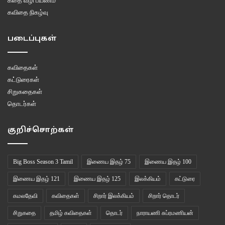
கதை வழி பயணம்
கவிதை நிகழ்வு
படைப்புகள்
கவிதைகள்
கட்டுரைகள்
சிறுகதைகள்
தொடர்கள்
குறிச்சொற்கள்
Big Boss Season 3 Tamil
இணைய இதழ் 75
இணைய இதழ் 100
இணைய இதழ் 121
இணைய இதழ் 125
இலக்கியம்
கட்டுரை
கமலதேவி
கவிதைகள்
சிறார் இலக்கியம்
சிறார் தொடர்
சிறுகதை
தமிழ் கவிதைகள்
தொடர்
நாராயணி சுப்ரமணியன்