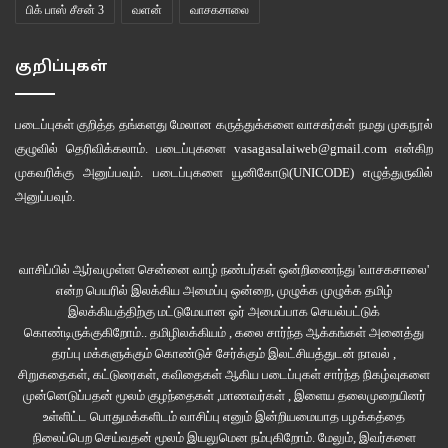
பிக் பாஸ் சீசன் 3
வளன்
வாசகசாலை
குறிப்புகள்
படைப்புகள் குறித்த தங்களது மேலான கருத்துக்களை வாசகர்கள் நமது
முகநூல்
குழுவில்
தெரிவிக்கலாம். படைப்புகளை
vasagasalaiweb@gmail.com
என்கிற
முகவரிக்கு அனுப்பவும். படைப்புகளை
யூனிகோடு(UNICODE)
எழுத்துருவில்
அனுப்பவும்.
வாசிப்பில் ஆர்வமுள்ள சென்னை வாழ் நண்பர்கள் ஒன்றிணைந்து 'வாசகசாலை'
என்ற பெயரில் இலக்கிய அமைப்பு ஒன்றை, முழுக்க முழுக்க தமிழ்
இலக்கியத்திற்கு மட்டுமேயான ஓர் அமைப்பாக செயல்பட்டுக்
கொண்டிருக்குகிறோம்.. தமிழிலக்கியம் , கலை சார்ந்த ஆக்கங்கள் அனைத்து
தரப்பு மக்களுக்கும் கொண்டுச் சேர்க்கும் இலட்சியத்துடன் நாவல் ,
சிறுகதைகள், கட்டுரைகள், கவிதைகள் ஆகிய படைப்புகள் சார்ந்த நிகழ்வுகளை
முன்னெடுப்பதன் மூலம் குழந்தைகள் ,மாணவர்கள் , இளைய தலைமுறையினர்
உள்ளிட்ட பொதுமக்களிடம் வாசிப்பு எனும் இன்றியமையாத பழக்கத்தை
நிலைப்பெற செய்வதன் மூலம் இயலுமென நம்புகிறோம். மேலும், இவர்களை