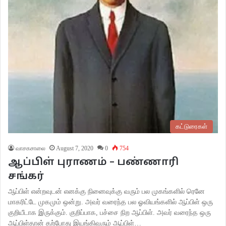
கட்டுரைகள்
வாசகசாலை
August 7, 2020
0
754
ஆப்பிள் புராணம் – பண்ணாரி
சங்கர்
ஆப்பிள் என்றவுடன் எனக்கு நினைவுக்கு வரும் பல முகங்களில் ரெனே
மாகரிட்டே முகமும் ஒன்று. அவர் வரைந்த பல ஓவியங்களில் ஆப்பிள் ஒரு
குறியீடாக இருக்கும். குறிப்பாக, பச்சை நிற ஆப்பிள். அவர் வரைந்த ஒரு
ஆப்பிள்தான் தற்போது இயங்கிவரும் ஆப்பிள்…