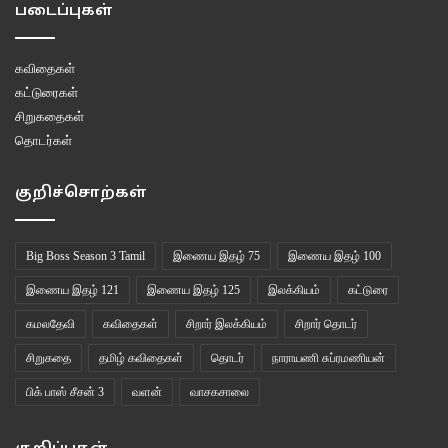
படைப்புகள்
கவிதைகள்
கட்டுரைகள்
சிறுகதைகள்
தொடர்கள்
குறிச்சொற்கள்
Big Boss Season 3 Tamil
இணைய இதழ் 75
இணைய இதழ் 100
இணைய இதழ் 121
இணைய இதழ் 125
இலக்கியம்
கட்டுரை
கமலதேவி
கவிதைகள்
சிறார் இலக்கியம்
சிறார் தொடர்
சிறுகதை
தமிழ் கவிதைகள்
தொடர்
நாராயணி சுப்ரமணியன்
பிக் பாஸ் சீசன் 3
வளன்
வாசகசாலை