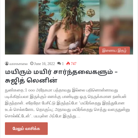
இணைய இதழ்
வாசகசாலை
June 16, 2022
1
747
மயிரும் மயிர் சார்ந்தவைகளும் –
சுஜித் லெனின்
நுண்கதை:1 ௦௦௦ அநேகமா பத்தாவது இல்லை பதினொன்னாவது
படிக்கிறப்பவா இருக்கும் எனக்கு பாண்டினு ஒரு நெருக்கமான நண்பன்
இருந்தான். எதேதோ பேசிட்டு இருந்தப்போ ‘மயிர்ங்கறது இறந்துபோன
உடல் செல்களோட தொகுப்பு; அதாவது மயிர்ங்கறது செத்து வளருதுன்னு
சொல்லிட்டேன்’. பயபுள்ள அப்போ இருந்து…
மேலும் வாசிக்க