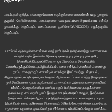
குறிப்புகள்
படைப்புகள் குறித்த தங்களது மேலான கருத்துக்களை வாசகர்கள் நமது
முகநூல்
குழுவில்
தெரிவிக்கலாம். படைப்புகளை
vasagasalaiweb@gmail.com
என்கிற
முகவரிக்கு அனுப்பவும். படைப்புகளை
யூனிகோடு(UNICODE)
எழுத்துருவில்
அனுப்பவும்.
வாசிப்பில் ஆர்வமுள்ள சென்னை வாழ் நண்பர்கள் ஒன்றிணைந்து 'வாசகசாலை'
என்ற பெயரில் இலக்கிய அமைப்பு ஒன்றை, முழுக்க முழுக்க தமிழ்
இலக்கியத்திற்கு மட்டுமேயான ஓர் அமைப்பாக செயல்பட்டுக்
கொண்டிருக்குகிறோம்.. தமிழிலக்கியம் , கலை சார்ந்த ஆக்கங்கள் அனைத்து
தரப்பு மக்களுக்கும் கொண்டுச் சேர்க்கும் இலட்சியத்துடன் நாவல் ,
சிறுகதைகள், கட்டுரைகள், கவிதைகள் ஆகிய படைப்புகள் சார்ந்த நிகழ்வுகளை
முன்னெடுப்பதன் மூலம் குழந்தைகள் ,மாணவர்கள் , இளைய தலைமுறையினர்
உள்ளிட்ட பொதுமக்களிடம் வாசிப்பு எனும் இன்றியமையாத பழக்கத்தை
நிலைப்பெற செய்வதன் மூலம் இயலுமென நம்புகிறோம். மேலும், இவர்களை
நிகழ்வுகள் பங்கேற்க ஆர்வம் ஏற்படுத்தி கலந்துரையாட வைப்பதன் மூலமும்
இலக்கியம், கலை குறித்தான சிந்தனையும் அறிவுத் தேடலும் சிறந்த நல்லதொரு
சமூகத்தை உருவாக்க முடியுமென்றும் தீர்க்கமாக நம்புகிறோம்.
மேலும் வாசிக்க...