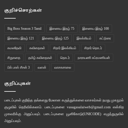
குறிச்சொற்கள்
Big Boss Season 3 Tamil
இணைய இதழ் 75
இணைய இதழ் 100
இணைய இதழ் 121
இணைய இதழ் 125
இலக்கியம்
கட்டுரை
கமலதேவி
கவிதைகள்
சிறார் இலக்கியம்
சிறார் தொடர்
சிறுகதை
தமிழ் கவிதைகள்
தொடர்
நாராயணி சுப்ரமணியன்
பிக் பாஸ் சீசன் 3
வளன்
வாசகசாலை
குறிப்புகள்
படைப்புகள் குறித்த தங்களது மேலான கருத்துக்களை வாசகர்கள் நமது
முகநூல்
குழுவில்
தெரிவிக்கலாம். படைப்புகளை
vasagasalaiweb@gmail.com
என்கிற
முகவரிக்கு அனுப்பவும். படைப்புகளை
யூனிகோடு(UNICODE)
எழுத்துருவில்
அனுப்பவும்.