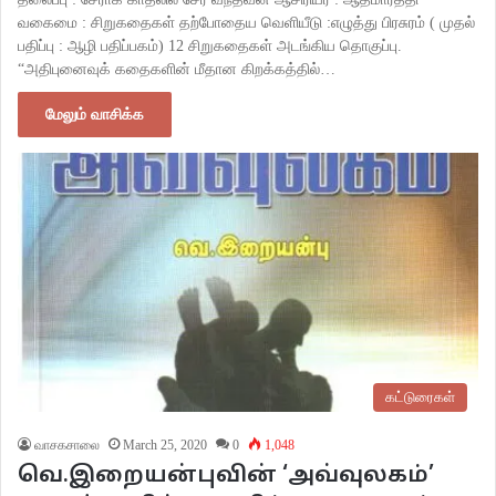
வகைமை : சிறுகதைகள் தற்போதைய வெளியீடு :எழுத்து பிரசுரம் ( முதல்
பதிப்பு : ஆழி பதிப்பகம்) 12 சிறுகதைகள் அடங்கிய தொகுப்பு.
“அதிபுனைவுக் கதைகளின் மீதான கிறக்கத்தில்…
மேலும் வாசிக்க
கட்டுரைகள்
வாசகசாலை
March 25, 2020
0
1,048
வெ.இறையன்புவின் ‘அவ்வுலகம்’