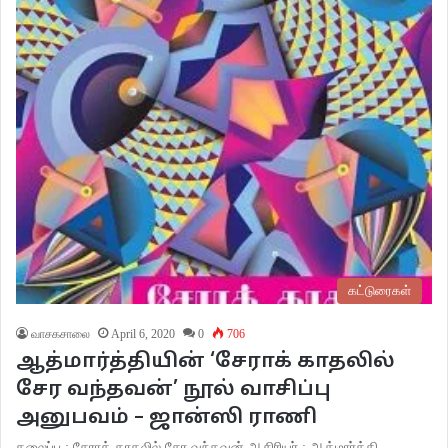
கட்டுரைகள்
வாசகசாலை
April 6, 2020
0
706
ஆத்மார்த்தியின் ‘சேராக் காதலில்
சேர வந்தவன்’ நூல் வாசிப்பு
அனுபவம் – ஜான்ஸி ராணி
தலைப்பு : சேராக் காதலில் சேர வந்தவன் ஆசிரியர் : ஆத்மார்த்தி