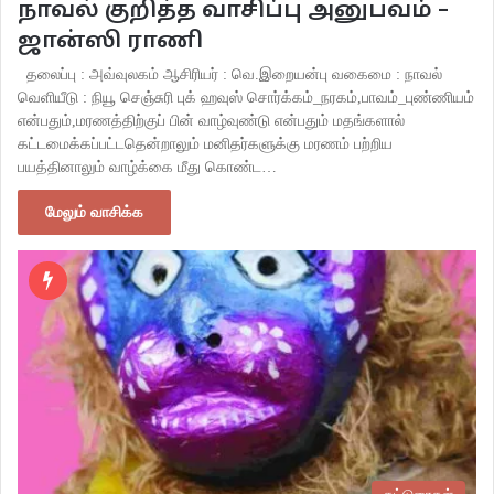
நாவல் குறித்த வாசிப்பு அனுபவம் –
ஜான்ஸி ராணி
தலைப்பு : அவ்வுலகம் ஆசிரியர் : வெ.இறையன்பு வகைமை : நாவல்
வெளியீடு : நியூ செஞ்சுரி புக் ஹவுஸ் சொர்க்கம்_நரகம்,பாவம்_புண்ணியம்
என்பதும்,மரணத்திற்குப் பின் வாழ்வுண்டு என்பதும் மதங்களால்
கட்டமைக்கப்பட்டதென்றாலும் மனிதர்களுக்கு மரணம் பற்றிய
பயத்தினாலும் வாழ்க்கை மீது கொண்ட…
மேலும் வாசிக்க