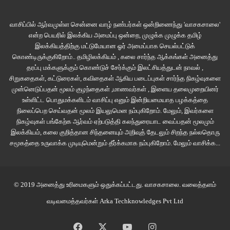
வாசிப்பில் ஆர்வமுள்ள சென்னை வாழ் நண்பர்கள் ஒன்றிணைந்து 'வாசகசாலை'
என்ற பெயரில் இலக்கிய அமைப்பு ஒன்றை, முழுக்க முழுக்க தமிழ்
இலக்கியத்திற்கு மட்டுமேயான ஓர் அமைப்பாக செயல்பட்டுக்
கொண்டிருக்குகிறோம்.. தமிழிலக்கியம் , கலை சார்ந்த ஆக்கங்கள் அனைத்து
தரப்பு மக்களுக்கும் கொண்டுச் சேர்க்கும் இலட்சியத்துடன் நாவல் ,
சிறுகதைகள், கட்டுரைகள், கவிதைகள் ஆகிய படைப்புகள் சார்ந்த நிகழ்வுகளை
முன்னெடுப்பதன் மூலம் குழந்தைகள் ,மாணவர்கள் , இளைய தலைமுறையினர்
உள்ளிட்ட பொதுமக்களிடம் வாசிப்பு எனும் இன்றியமையாத பழக்கத்தை
நிலைப்பெற செய்வதன் மூலம் இயலுமென நம்புகிறோம். மேலும், இவர்களை
நிகழ்வுகள் பங்கேற்க ஆர்வம் ஏற்படுத்தி கலந்துரையாட வைப்பதன் மூலமும்
இலக்கியம், கலை குறித்தான சிந்தனையும் அறிவுத் தேடலும் சிறந்த நல்லதொரு
சமூகத்தை உருவாக்க முடியுமென்றும் தீர்க்கமாக நம்புகிறோம்.
மேலும் வாசிக்க...
© 2019 அனைத்து உரிமைகளும் ஒதுக்கப்பட்டது.
வாசகசாலை
. வலைத்தளம்
வடிவமைத்தவர்கள்
Arka Techknowledges Pvt Ltd
Facebook
X
YouTube
Instagram