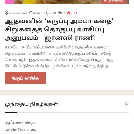
கட்டுரைகள்
வாசகசாலை
March 23, 2020
0
873
ஆதவனின் ‘கருப்பு அம்பா கதை’
சிறுகதைத் தொகுப்பு வாசிப்பு
அனுபவம் – ஜான்ஸி ராணி
தலைப்பு : கருப்பு அம்பா கதை ஆசிரியர் : ஆதவன் வகைமை :
சிறுகதைகள் வெளியீடு : காலச்சுவடு தொகுப்பாசிரியர் : சுரேஷ்
வெங்கடாத்ரி புத்தக கண்காட்சியில் வாங்கியிருந்த போதும் ,எந்த
திட்டமிடல் இல்லாமல் நேற்று முன்தினம் படிக்க எடுத்து, நேற்று…
மேலும் வாசிக்க
முந்தைய நிகழ்வுகள்
குழந்தைகள் நிகழ்வு
மனதில் நின்ற நாவல்