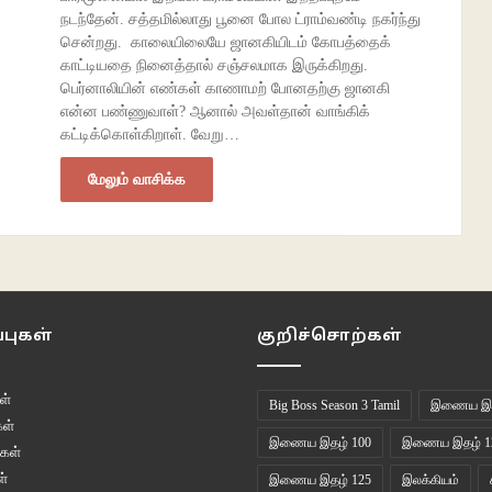
நடந்தேன். சத்தமில்லாது பூனை போல ட்ராம்வண்டி நகர்ந்து
சென்றது. காலையிலையே ஜானகியிடம் கோபத்தைக்
காட்டியதை நினைத்தால் சஞ்சலமாக இருக்கிறது.
பெர்னாலியின் எண்கள் காணாமற் போனதற்கு ஜானகி
என்ன பண்ணுவாள்? ஆனால் அவள்தான் வாங்கிக்
கட்டிக்கொள்கிறாள். வேறு…
மேலும் வாசிக்க
புகள்
குறிச்சொற்கள்
ள்
Big Boss Season 3 Tamil
இணைய இத
ள்
இணைய இதழ் 100
இணைய இதழ் 1
கள்
்
இணைய இதழ் 125
இலக்கியம்