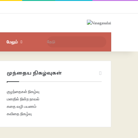
Facebook
X
YouTube
Instagram
புகுபதிகை
சீரற்ற பதிவுகள்
Sidebar
தேடு
மேலும்
முந்தைய நிகழ்வுகள்
குழந்தைகள் நிகழ்வு
மனதில் நின்ற நாவல்
கதை வழி பயணம்
கவிதை நிகழ்வு