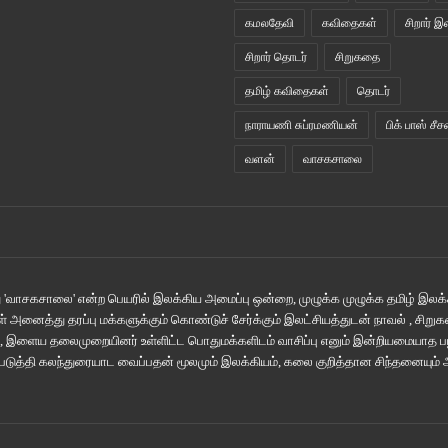
கமலதேவி
கவிதைகள்
சிறார் இ
சிறார் தொடர்
சிறுகதை
தமிழ் கவிதைகள்
தொடர்
நாராயணி சுப்ரமணியன்
பிக் பாஸ் சீச
வளன்
வாசகசாலை
'வாசகசாலை' என்ற பெயரில் இலக்கிய அமைப்பு ஒன்றை, முழுக்க முழுக்க தமிழ் இலக்க
் அனைத்து தரப்பு மக்களுக்கும் கொண்டுச் சேர்க்கும் இலட்சியத்துடன் நாவல் , சிற
் , இளைய தலைமுறையினர் உள்ளிட்ட பொதுமக்களிடம் வாசிப்பு எனும் இன்றியமையாத
ஏற்படுத்தி கலந்துரையாட வைப்பதன் மூலமும் இலக்கியம், கலை குறித்தான சிந்தனையும்