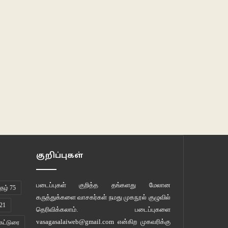
குறிப்புகள்
படைப்புகள் குறித்த தங்களது மேலான
ழ் 75
கருத்துக்களை வாசகர்கள் நமது
முகநூல் குழுவில்
21
தெரிவிக்கலாம். படைப்புகளை
vasagasalaiweb@gmail.com
என்கிற முகவரிக்கு
கட்டுரை