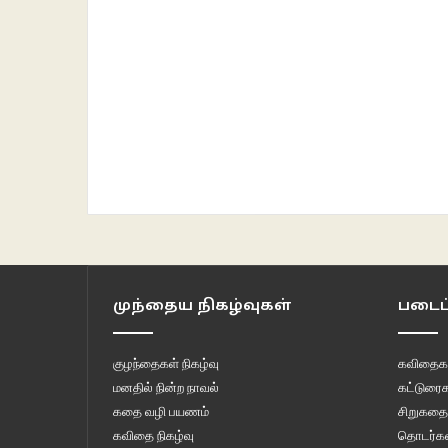
முந்தைய நிகழ்வுகள்
படைப்
குழந்தைகள் நிகழ்வு
கவிதைக
மனதில் நின்ற நாவல்
கட்டுரைக
கதை வழி பயணம்
சிறுகதை
கவிதை நிகழ்வு
தொடர்கள