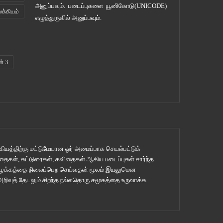
அனுப்பவும். படைப்புகளை
யூனிகோடு(UNICODE)
லக்கியம்
எழுத்துருவில் அனுப்பவும்.
ன் 3
ியத்திற்கு மட்டுமேயான ஓர் அமைப்பாக செயல்பட்டுக்
ுகதைகள், கட்டுரைகள், கவிதைகள் ஆகிய படைப்புகள் சார்ந்த
 பழக்கத்தை நிலைப்பெற செய்வதன் மூலம் இயலுமென
 அறிவுத் தேடலும் சிறந்த நல்லதொரு சமூகத்தை உருவாக்க