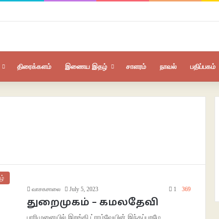
திரைக்களம்
இணைய இதழ்
சாளரம்
நாவல்
பதிப்பகம்
ழ்
வாசகசாலை
July 5, 2023
1
369
துறைமுகம் – கமலதேவி
பாரிமுனையில் இறங்கி ட்ராம்வேயின் இந்தப்புறமே