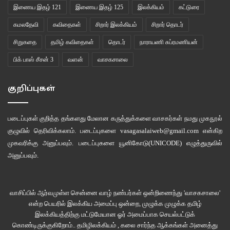
இணைய இதழ் 121
இணைய இதழ் 125
இலக்கியம்
கட்டுரை
கமலதேவி
கவிதைகள்
சிறார் இலக்கியம்
சிறார் தொடர்
சிறுகதை
தமிழ் கவிதைகள்
தொடர்
நாராயணி சுப்ரமணியன்
பிக் பாஸ் சீசன் 3
வளன்
வாசகசாலை
குறிப்புகள்
படைப்புகள் குறித்த தங்களது மேலான கருத்துக்களை வாசகர்கள் நமது
முகநூல்
குழுவில்
தெரிவிக்கலாம். படைப்புகளை
vasagasalaiweb@gmail.com
என்கிற
முகவரிக்கு அனுப்பவும். படைப்புகளை
யூனிகோடு(UNICODE)
எழுத்துருவில்
அனுப்பவும்.
வாசிப்பில் ஆர்வமுள்ள சென்னை வாழ் நண்பர்கள் ஒன்றிணைந்து 'வாசகசாலை'
என்ற பெயரில் இலக்கிய அமைப்பு ஒன்றை, முழுக்க முழுக்க தமிழ்
இலக்கியத்திற்கு மட்டுமேயான ஓர் அமைப்பாக செயல்பட்டுக்
கொண்டிருக்குகிறோம்.. தமிழிலக்கியம் , கலை சார்ந்த ஆக்கங்கள் அனைத்து