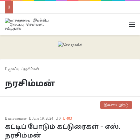
M
முகப்பு
/
நரசிம்மன்
நரசிம்மன்
இணைய இதழ்
வாசகசாலை
June 19, 2024
0
403
கட்டிப் போடும் கட்டுரைகள் – எஸ்.
நரசிம்மன்