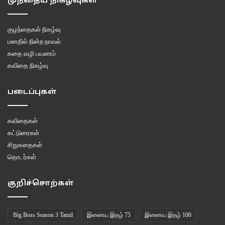
முந்தைய நிகழ்வுகள்
குழந்தைகள் நிகழ்வு
மனதில் நின்ற நாவல்
கதை வழி பயணம்
கவிதை நிகழ்வு
படைப்புகள்
கவிதைகள்
கட்டுரைகள்
சிறுகதைகள்
தொடர்கள்
குறிச்சொற்கள்
Big Boss Season 3 Tamil
இணைய இதழ் 75
இணைய இதழ் 100