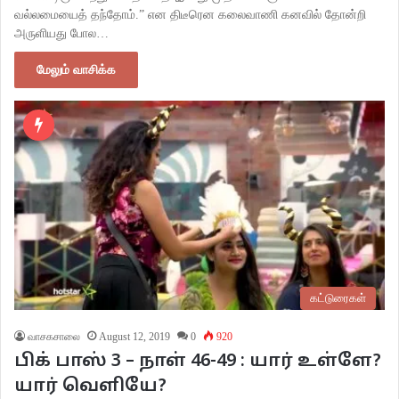
வல்லமையைத் தந்தோம்.” என திடீரென கலைவாணி கனவில் தோன்றி
அருளியது போல…
மேலும் வாசிக்க
கட்டுரைகள்
வாசகசாலை
August 12, 2019
0
920
பிக் பாஸ் 3 – நாள் 46-49 : யார் உள்ளே?
யார் வெளியே?