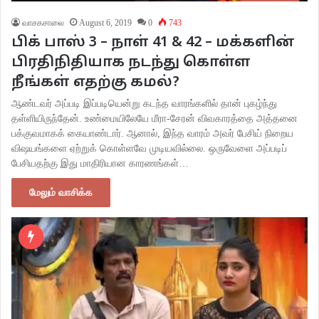
வாசகசாலை
August 6, 2019
0
743
பிக் பாஸ் 3 – நாள் 41 & 42 – மக்களின்
பிரதிநிதியாக நடந்து கொள்ள
நீங்கள் எதற்கு கமல்?
ஆண்டவர் அப்படி இப்படியென்று கடந்த வாரங்களில் தான் புகழ்ந்து
தள்ளியிருந்தேன். உண்மையிலேயே மீரா-சேரன் விவகாரத்தை அத்தனை
பக்குவமாகக் கையாண்டார். ஆனால், இந்த வாரம் அவர் பேசிய் நிறைய
விஷயங்களை ஏற்றுக் கொள்ளவே முடியவில்லை. ஒருவேளை அப்படிப்
பேசியதற்கு இது மாதிரியான காரணங்கள்…
மேலும் வாசிக்க