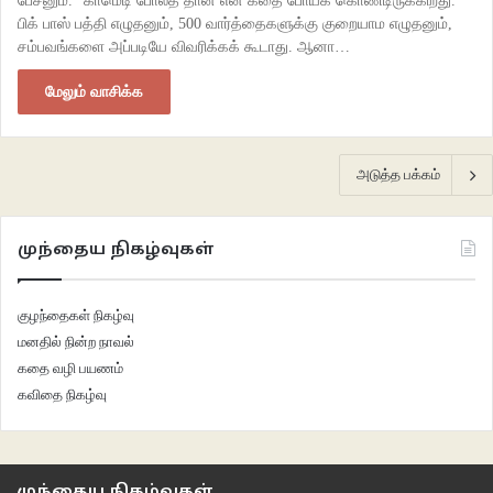
பேசனும்.” காமெடி போலத் தான் என் கதை போய்க் கொண்டிருக்கிறது.
பிக் பாஸ் பத்தி எழுதனும், 500 வார்த்தைகளுக்கு குறையாம எழுதனும்,
சம்பவங்களை அப்படியே விவரிக்கக் கூடாது. ஆனா…
மேலும் வாசிக்க
அடுத்த பக்கம்
முந்தைய நிகழ்வுகள்
குழந்தைகள் நிகழ்வு
மனதில் நின்ற நாவல்
கதை வழி பயணம்
கவிதை நிகழ்வு
முந்தைய நிகழ்வுகள்