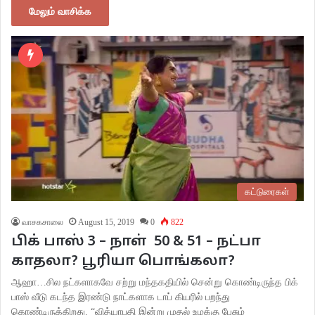
மேலும் வாசிக்க
கட்டுரைகள்
வாசகசாலை
August 15, 2019
0
822
பிக் பாஸ் 3 – நாள் 50 & 51 – நட்பா
காதலா? பூரியா பொங்கலா?
ஆஹா…சில நட்களாகவே சற்று மந்தகதியில் சென்று கொண்டிருந்த பிக்
பாஸ் வீடு கடந்த இரண்டு நாட்களாக டாப் கியரில் பறந்து
கொண்டிருக்கிறது. “வித்யாபதி இன்று முதல் உமக்கு பேசும்