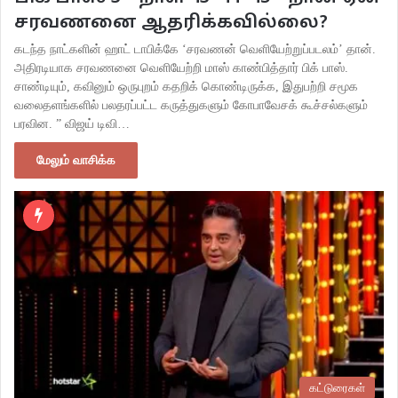
சரவணனை ஆதரிக்கவில்லை?
கடந்த நாட்களின் ஹாட் டாபிக்கே ‘சரவணன் வெளியேற்றுப்படலம்’ தான்.
அதிரடியாக சரவணனை வெளியேற்றி மாஸ் காண்பித்தார் பிக் பாஸ்.
சாண்டியும், கவினும் ஒருபுறம் கதறிக் கொண்டிருக்க, இதுபற்றி சமூக
வலைதளங்களில் பலதரப்பட்ட கருத்துகளும் கோபாவேசக் கூச்சல்களும்
பரவின. ” விஜய் டிவி…
மேலும் வாசிக்க
கட்டுரைகள்