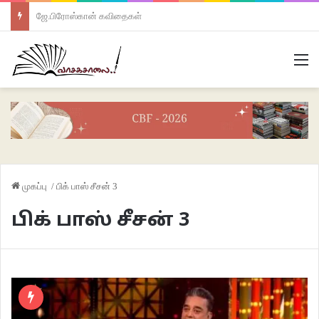
ஜே.பிரோஸ்கான் கவிதைகள்
M
முகப்பு
/
பிக் பாஸ் சீசன் 3
பிக் பாஸ் சீசன் 3