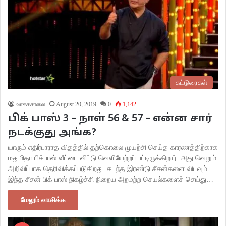
கட்டுரைகள்
வாசகசாலை
August 20, 2019
0
1,142
பிக் பாஸ் 3 – நாள் 56 & 57 – என்ன சார்
நடக்குது அங்க?
யாரும் எதிர்பாராத விதத்தில் தற்கொலை முயற்சி செய்த காரணத்திற்காக
மதுமிதா பிக்பாஸ் வீட்டை விட்டு வெளியேற்றப் பட்டிருக்கிறார். அது வெறும்
அறிவிப்பாக தெரிவிக்கப்படுகிறது. கடந்த இரண்டு சீசன்களை விடவும்
இந்த சீசன் பிக் பாஸ் நிகழ்ச்சி நிறைய அறமற்ற செயல்களைச் செய்து…
மேலும் வாசிக்க