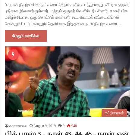
பிக்பாஸ் நிகழ்ச்சி 50 நாட்களை 49 நாட்களில் கடந்துள்ளது. வீட்டில் ஒருவர்
புதிதாக இணைந்துள்ளார். மற்றும் ஒருவர் வெளியேறியுள்ளார். சாக்ஷி மிக
மகிழ்ச்சியாக, ஒரு சொட்டுக் கண்ணீர் கூட விடாமல் வீட்டை விட்டுச்
சென்றுவிட்டார். கஸ்தூரி தெளிவாக இத்தனை நாள் நிகழ்வுகளைப்…
மேலும் வாசிக்க
கட்டுரைகள்
வாசகசாலை
August 9, 2019
0
948
பிக் பாஸ் 3 – நாள் 43- 44- 45 – நான் ஏன்