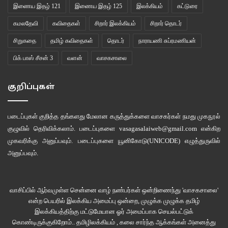
இணைய இதழ் 121
இணைய இதழ் 125
இலக்கியம்
கட்டுரை
கமலதேவி
கவிதைகள்
சிறார் இலக்கியம்
சிறார் தொடர்
சிறுகதை
தமிழ் கவிதைகள்
தொடர்
நாராயணி சுப்ரமணியன்
பிக் பாஸ் சீசன் 3
வளன்
வாசகசாலை
குறிப்புகள்
படைப்புகள் குறித்த தங்களது மேலான கருத்துக்களை வாசகர்கள் நமது
முகநூல்
குழுவில்
தெரிவிக்கலாம். படைப்புகளை
vasagasalaiweb@gmail.com
என்கிற
முகவரிக்கு அனுப்பவும். படைப்புகளை
யூனிகோடு(UNICODE)
எழுத்துருவில்
அனுப்பவும்.
வாசிப்பில் ஆர்வமுள்ள சென்னை வாழ் நண்பர்கள் ஒன்றிணைந்து 'வாசகசாலை'
என்ற பெயரில் இலக்கிய அமைப்பு ஒன்றை, முழுக்க முழுக்க தமிழ்
இலக்கியத்திற்கு மட்டுமேயான ஓர் அமைப்பாக செயல்பட்டுக்
கொண்டிருக்குகிறோம்.. தமிழிலக்கியம் , கலை சார்ந்த ஆக்கங்கள் அனைத்து