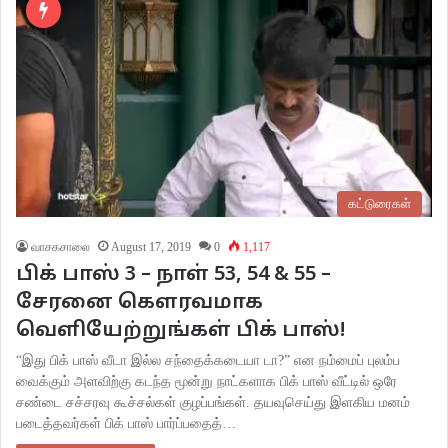
கட்டுரைகள்
வாசகசாலை
August 17, 2019
0
1,117
பிக் பாஸ் 3 – நாள் 53, 54 & 55 –
சேரனை கௌரவமாக
வெளியேற்றுங்கள் பிக் பாஸ்!
“இது பிக் பாஸ் வீடா இல்ல சந்தைக்கடையா டா?” என நம்மைப் புலம்ப
வைக்கும் அளவிற்கு கடந்த மூன்று நாட்களாக பிக் பாஸ் வீட்டில் ஒரே
சண்டை சச்சரவு கூச்சல்கள் குழப்பங்கள். தயவுசெய்து இளகிய மனம்
படைத்தவர்கள் பிக் பாஸ் பார்ப்பதைத்…