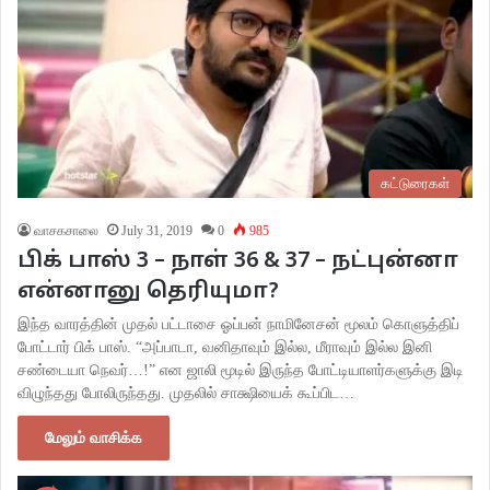
கட்டுரைகள்
வாசகசாலை
July 31, 2019
0
985
பிக் பாஸ் 3 – நாள் 36 & 37 – நட்புன்னா
என்னானு தெரியுமா?
இந்த வாரத்தின் முதல் பட்டாசை ஓப்பன் நாமினேசன் மூலம் கொளுத்திப்
போட்டார் பிக் பாஸ். “அப்பாடா, வனிதாவும் இல்ல, மீராவும் இல்ல இனி
சண்டையா நெவர்…!” என ஜாலி மூடில் இருந்த போட்டியாளர்களுக்கு இடி
விழுந்தது போலிருந்தது. முதலில் சாக்ஷியைக் கூப்பிட…
மேலும் வாசிக்க