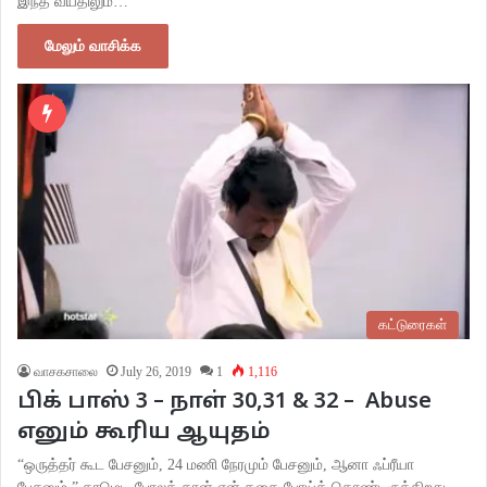
இந்த வயதிலும்…
மேலும் வாசிக்க
கட்டுரைகள்
வாசகசாலை
July 26, 2019
1
1,116
பிக் பாஸ் 3 – நாள் 30,31 & 32 – Abuse
எனும் கூரிய ஆயுதம்
“ஒருத்தர் கூட பேசனும், 24 மணி நேரமும் பேசனும், ஆனா ஃப்ரீயா