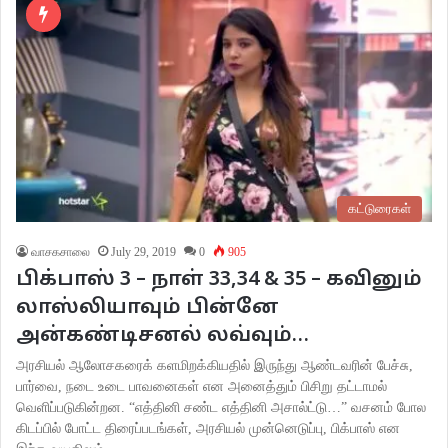
கட்டுரைகள்
வாசகசாலை
July 29, 2019
0
905
பிக்பாஸ் 3 – நாள் 33,34 & 35 – கவினும்
லாஸ்லியாவும் பின்னே
அன்கண்டிசனல் லவ்வும்…
அரசியல் ஆலோசகரைக் களமிறக்கியதில் இருந்து ஆண்டவரின் பேச்சு,
பார்வை, நடை உடை பாவனைகள் என அனைத்தும் பிசிறு தட்டாமல்
வெளிப்படுகின்றன. “எத்தினி சண்ட எத்தினி அசால்ட்டு…” வசனம் போல
கிடப்பில் போட்ட திரைப்படங்கள், அரசியல் முன்னெடுப்பு, பிக்பாஸ் என