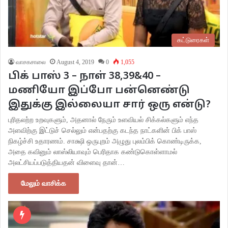
கட்டுரைகள்
வாசகசாலை
August 4, 2019
0
1,055
பிக் பாஸ் 3 – நாள் 38,39&40 –
மணியோ இப்போ பன்னெண்டு
இதுக்கு இல்லையா சார் ஒரு என்டு?
புரிதலற்ற உறவுகளும், அதனால் நேரும் உளவியல் சிக்கல்களும் எந்த
அளவிற்கு இட்டுச் செல்லும் என்பதற்கு கடந்த நாட்களின் பிக் பாஸ்
நிகழ்ச்சி உதாரணம். சாக்ஷி ஒருபுறம் அழுது புலம்பிக் கொண்டிருக்க,
அதை கவினும் லாஸ்லியாவும் பெரிதாக கண்டுகொள்ளாமல்
அலட்சியப்படுத்தியதன் விளைவு தான்…
மேலும் வாசிக்க