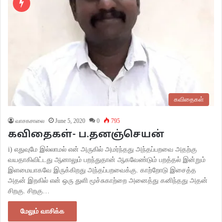
கவிதைகள்
வாசகசாலை
June 5, 2020
0
795
கவிதைகள்- ப.தனஞ்செயன்
i) எதுவுமே இல்லாமல் என் அருகில் அமர்ந்தது அந்தப்பறவை அதற்கு
வயதாகிவிட்டது ஆனாலும் பறந்துதான் ஆகவேண்டும் பறத்தல் இன்றும்
இளமையாகவே இருக்கிறது அந்தப்பறவைக்கு. காற்றோடு இசைத்த
அதன் இறகில் என் ஒரு துளி மூச்சுகாற்றை அனைத்து கனிந்தது அதன்
சிறகு. சிறகு…
மேலும் வாசிக்க