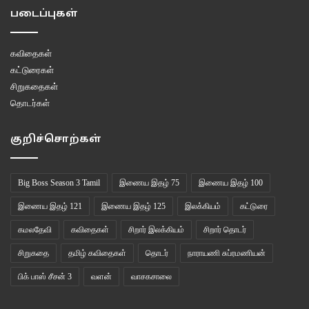
படைப்புகள்
கவிதைகள்
கட்டுரைகள்
சிறுகதைகள்
தொடர்கள்
குறிச்சொற்கள்
Big Boss Season 3 Tamil
இணைய இதழ் 75
இணைய இதழ் 100
இணைய இதழ் 121
இணைய இதழ் 125
இலக்கியம்
கட்டுரை
கமலதேவி
கவிதைகள்
சிறார் இலக்கியம்
சிறார் தொடர்
சிறுகதை
தமிழ் கவிதைகள்
தொடர்
நாராயணி சுப்ரமணியன்
பிக் பாஸ் சீசன் 3
வளன்
வாசகசாலை