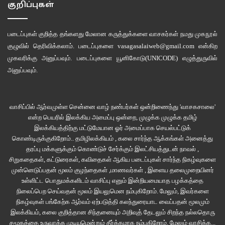
குறிப்புகள்
படைப்புகள் குறித்த தங்களது மேலான கருத்துக்களை வாசகர்கள் நமது
முகநூல்
குழுவில்
தெரிவிக்கலாம். படைப்புகளை
vasagasalaiweb@gmail.com
என்கிற
முகவரிக்கு அனுப்பவும். படைப்புகளை
யூனிகோடு(UNICODE)
எழுத்துருவில்
அனுப்பவும்.
வாசிப்பில் ஆர்வமுள்ள சென்னை வாழ் நண்பர்கள் ஒன்றிணைந்து 'வாசகசாலை'
என்ற பெயரில் இலக்கிய அமைப்பு ஒன்றை, முழுக்க முழுக்க தமிழ்
இலக்கியத்திற்கு மட்டுமேயான ஓர் அமைப்பாக செயல்பட்டுக்
கொண்டிருக்குகிறோம்.. தமிழிலக்கியம் , கலை சார்ந்த ஆக்கங்கள் அனைத்து
தரப்பு மக்களுக்கும் கொண்டுச் சேர்க்கும் இலட்சியத்துடன் நாவல் ,
சிறுகதைகள், கட்டுரைகள், கவிதைகள் ஆகிய படைப்புகள் சார்ந்த நிகழ்வுகளை
முன்னெடுப்பதன் மூலம் குழந்தைகள் ,மாணவர்கள் , இளைய தலைமுறையினர்
உள்ளிட்ட பொதுமக்களிடம் வாசிப்பு எனும் இன்றியமையாத பழக்கத்தை
நிலைப்பெற செய்வதன் மூலம் இயலுமென நம்புகிறோம். மேலும், இவர்களை
நிகழ்வுகள் பங்கேற்க ஆர்வம் ஏற்படுத்தி கலந்துரையாட வைப்பதன் மூலமும்
இலக்கியம், கலை குறித்தான சிந்தனையும் அறிவுத் தேடலும் சிறந்த நல்லதொரு
சமூகத்தை உருவாக்க முடியுமென்றும் தீர்க்கமாக நம்புகிறோம்.
மேலும் வாசிக்க...