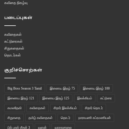
கவிதை நிகழ்வு
படைப்புகள்
கவிதைகள்
கட்டுரைகள்
சிறுகதைகள்
தொடர்கள்
குறிச்சொற்கள்
Big Boss Season 3 Tamil
இணைய இதழ் 75
இணைய இதழ் 100
இணைய இதழ் 121
இணைய இதழ் 125
இலக்கியம்
கட்டுரை
கமலதேவி
கவிதைகள்
சிறார் இலக்கியம்
சிறார் தொடர்
சிறுகதை
தமிழ் கவிதைகள்
தொடர்
நாராயணி சுப்ரமணியன்
பிக் பாஸ் சீசன் 3
வளன்
வாசகசாலை