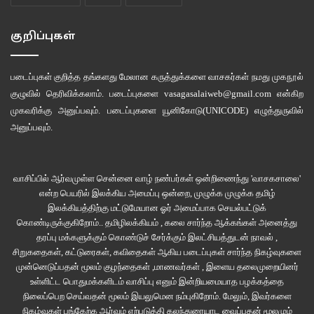
குறிப்புகள்
படைப்புகள் குறித்த தங்களது மேலான கருத்துக்களை வாசகர்கள் நமது
முகநூல்
குழுவில்
தெரிவிக்கலாம். படைப்புகளை
vasagasalaiweb@gmail.com
என்கிற
முகவரிக்கு அனுப்பவும். படைப்புகளை
யூனிகோடு(UNICODE)
எழுத்துருவில்
அனுப்பவும்.
வாசிப்பில் ஆர்வமுள்ள சென்னை வாழ் நண்பர்கள் ஒன்றிணைந்து 'வாசகசாலை'
என்ற பெயரில் இலக்கிய அமைப்பு ஒன்றை, முழுக்க முழுக்க தமிழ்
இலக்கியத்திற்கு மட்டுமேயான ஓர் அமைப்பாக செயல்பட்டுக்
கொண்டிருக்குகிறோம்.. தமிழிலக்கியம் , கலை சார்ந்த ஆக்கங்கள் அனைத்து
தரப்பு மக்களுக்கும் கொண்டுச் சேர்க்கும் இலட்சியத்துடன் நாவல் ,
சிறுகதைகள், கட்டுரைகள், கவிதைகள் ஆகிய படைப்புகள் சார்ந்த நிகழ்வுகளை
முன்னெடுப்பதன் மூலம் குழந்தைகள் ,மாணவர்கள் , இளைய தலைமுறையினர்
உள்ளிட்ட பொதுமக்களிடம் வாசிப்பு எனும் இன்றியமையாத பழக்கத்தை
நிலைப்பெற செய்வதன் மூலம் இயலுமென நம்புகிறோம். மேலும், இவர்களை
நிகழ்வுகள் பங்கேற்க ஆர்வம் ஏற்படுத்தி கலந்துரையாட வைப்பதன் மூலமும்