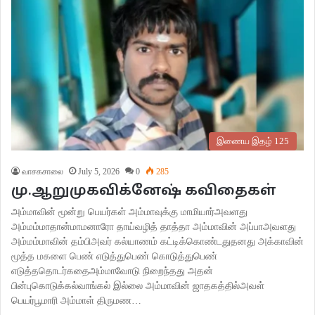
இணைய இதழ் 125
வாசகசாலை
July 5, 2026
0
285
மு.ஆறுமுகவிக்னேஷ் கவிதைகள்
அம்மாவின் மூன்று பெயர்கள் அம்மாவுக்கு மாமியார்அவளது
அம்மம்மாதான்மாமனாரோ தாய்வழித் தாத்தா அம்மாவின் அப்பாஅவளது
அம்மம்மாவின் தம்பிஅவர் கல்யாணம் கட்டிக்கொண்டதுதனது அக்காவின்
மூத்த மகளை பெண் எடுத்துபெண் கொடுத்துபெண்
எடுத்ததொடர்கதைஅம்மாவோடு நிறைந்தது அதன்
பின்புகொடுக்கல்வாங்கல் இல்லை அம்மாவின் ஜாதகத்தில்அவள்
பெயர்பூமாரி அம்மாள் திருமண…