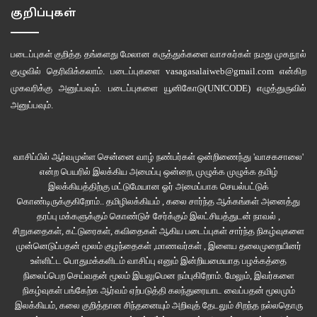
குறிப்புகள்
படைப்புகள் குறித்த தங்களது மேலான கருத்துக்களை வாசகர்கள் நமது
முகநூல்
குழுவில்
தெரிவிக்கலாம். படைப்புகளை
vasagasalaiweb@gmail.com
என்கிற
முகவரிக்கு அனுப்பவும். படைப்புகளை
யூனிகோடு(UNICODE)
எழுத்துருவில்
அனுப்பவும்.
வாசிப்பில் ஆர்வமுள்ள சென்னை வாழ் நண்பர்கள் ஒன்றிணைந்து 'வாசகசாலை'
என்ற பெயரில் இலக்கிய அமைப்பு ஒன்றை, முழுக்க முழுக்க தமிழ்
இலக்கியத்திற்கு மட்டுமேயான ஓர் அமைப்பாக செயல்பட்டுக்
கொண்டிருக்குகிறோம்.. தமிழிலக்கியம் , கலை சார்ந்த ஆக்கங்கள் அனைத்து
தரப்பு மக்களுக்கும் கொண்டுச் சேர்க்கும் இலட்சியத்துடன் நாவல் ,
சிறுகதைகள், கட்டுரைகள், கவிதைகள் ஆகிய படைப்புகள் சார்ந்த நிகழ்வுகளை
முன்னெடுப்பதன் மூலம் குழந்தைகள் ,மாணவர்கள் , இளைய தலைமுறையினர்
உள்ளிட்ட பொதுமக்களிடம் வாசிப்பு எனும் இன்றியமையாத பழக்கத்தை
நிலைப்பெற செய்வதன் மூலம் இயலுமென நம்புகிறோம். மேலும், இவர்களை
நிகழ்வுகள் பங்கேற்க ஆர்வம் ஏற்படுத்தி கலந்துரையாட வைப்பதன் மூலமும்
இலக்கியம், கலை குறித்தான சிந்தனையும் அறிவுத் தேடலும் சிறந்த நல்லதொரு