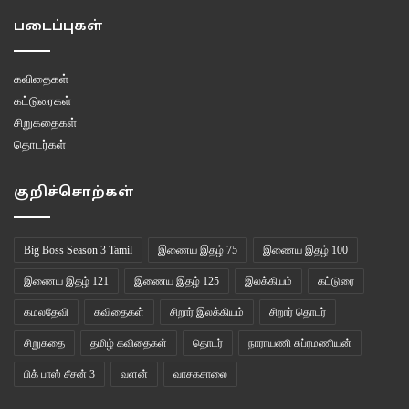
படைப்புகள்
கவிதைகள்
கட்டுரைகள்
சிறுகதைகள்
தொடர்கள்
குறிச்சொற்கள்
Big Boss Season 3 Tamil
இணைய இதழ் 75
இணைய இதழ் 100
இணைய இதழ் 121
இணைய இதழ் 125
இலக்கியம்
கட்டுரை
கமலதேவி
கவிதைகள்
சிறார் இலக்கியம்
சிறார் தொடர்
சிறுகதை
தமிழ் கவிதைகள்
தொடர்
நாராயணி சுப்ரமணியன்
பிக் பாஸ் சீசன் 3
வளன்
வாசகசாலை