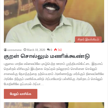
சிறார் இலக்கியம்
வாசகசாலை
March 18, 2020
0
542
குறள் சொல்லும் மணிக்கூண்டு
புதுவை மாநில எல்லையிலே புகழ்பெற்ற ஊராம் முத்தியால்பேட்டை இதமாய்
தென்றல் வீசிவரும் இயற்கை நெய்தல் நல்லூராம் சென்னை செல்லும்
சாலைக்கு தேசத்தந்தை நற்பெயராம் அண்ணாந்து பார்க்கும் நிலையினிலே
அங்கே நிற்கும் மணிக்கூண்டு அப்பாவோடு பள்ளிக்கு அன்றாடம் செல்லும்
போதினிலே தப்பாமல் அப்பா…
மேலும் வாசிக்க