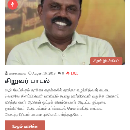
சிறார் இலக்கியம்
வாசகசாலை
August 16, 2019
0
1,020
சிறுவர் பாடல்
ஆடு மேய்க்கும் தாத்தா கருக்கலில் தாத்தா எழுந்திடுவார் கடகட
வெனவே கிளம்பிடுவார் வாளியில் கூழை ஊற்றிடுவார் வறுத்த மிளகாய்
எடுத்திடுவார் ஆடுகள் ஓட்டிக் கிளம்பிடுவார் அடிபட்ட குட்டியை
தூக்கிடுவார் மேடு பள்ளம் பார்க்காமல் மெனக்கிட்டு காட்டை
அடைந்திடுவார் பசுமை புல்வெளி பார்த்ததுமே…
மேலும் வாசிக்க