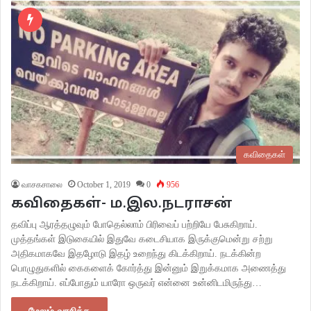
கவிதைகள்
வாசகசாலை
October 1, 2019
0
956
கவிதைகள்- ம.இல.நடராசன்
தவிப்பு ஆரத்தழுவும் போதெல்லாம் பிரிவைப் பற்றியே பேசுகிறாய்.
முத்தங்கள் இடுகையில் இதுவே கடைசியாக இருக்குமென்று சற்று
அதிகமாகவே இதழோடு இதழ் உறைந்து கிடக்கிறாய்‌. நடக்கின்ற
பொழுதுகளில் கைகளைக் கோர்த்து இன்னும் இறுக்கமாக அணைத்து
நடக்கிறாய். எப்போதும் யாரோ ஒருவர் என்னை உன்னிடமிருந்து…