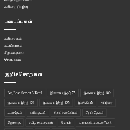
கவிதை நிகழ்வு
படைப்புகள்
கவிதைகள்
கட்டுரைகள்
சிறுகதைகள்
தொடர்கள்
குறிச்சொற்கள்
Big Boss Season 3 Tamil
இணைய இதழ் 75
இணைய இதழ் 100
இணைய இதழ் 121
இணைய இதழ் 125
இலக்கியம்
கட்டுரை
கமலதேவி
கவிதைகள்
சிறார் இலக்கியம்
சிறார் தொடர்
சிறுகதை
தமிழ் கவிதைகள்
தொடர்
நாராயணி சுப்ரமணியன்