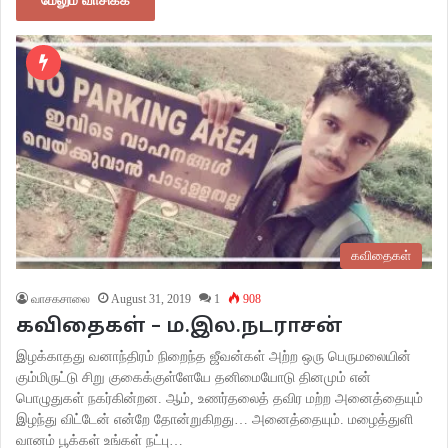
மேலும் வாசிக்க
கவிதைகள்
வாசகசாலை
August 31, 2019
1
908
கவிதைகள் – ம.இல.நடராசன்
இழக்காதது வனாந்திரம் நிறைந்த ஜீவன்கள் அற்ற ஒரு பெருமலையின்
கும்மிருட்டு சிறு குகைக்குள்ளேயே தனிமையோடு தினமும் என்
பொழுதுகள் நகர்கின்றன. ஆம், உணர்தலைத் தவிர மற்ற அனைத்தையும்
இழந்து விட்டேன் என்றே தோன்றுகிறது… அனைத்தையும். மழைத்துளி
வானம் பூக்கள் உங்கள் நட்பு…