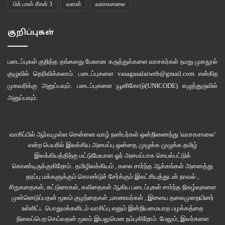
பிக் பாஸ் சீசன் 3
வளன்
வாசகசாலை
குறிப்புகள்
படைப்புகள் குறித்த தங்களது மேலான கருத்துக்களை வாசகர்கள் நமது
முகநூல்
குழுவில்
தெரிவிக்கலாம். படைப்புகளை
vasagasalaiweb@gmail.com
என்கிற
முகவரிக்கு அனுப்பவும். படைப்புகளை
யூனிகோடு(UNICODE)
எழுத்துருவில்
அனுப்பவும்.
வாசிப்பில் ஆர்வமுள்ள சென்னை வாழ் நண்பர்கள் ஒன்றிணைந்து 'வாசகசாலை'
என்ற பெயரில் இலக்கிய அமைப்பு ஒன்றை, முழுக்க முழுக்க தமிழ்
இலக்கியத்திற்கு மட்டுமேயான ஓர் அமைப்பாக செயல்பட்டுக்
கொண்டிருக்குகிறோம்.. தமிழிலக்கியம் , கலை சார்ந்த ஆக்கங்கள் அனைத்து
தரப்பு மக்களுக்கும் கொண்டுச் சேர்க்கும் இலட்சியத்துடன் நாவல் ,
சிறுகதைகள், கட்டுரைகள், கவிதைகள் ஆகிய படைப்புகள் சார்ந்த நிகழ்வுகளை
முன்னெடுப்பதன் மூலம் குழந்தைகள் ,மாணவர்கள் , இளைய தலைமுறையினர்
உள்ளிட்ட பொதுமக்களிடம் வாசிப்பு எனும் இன்றியமையாத பழக்கத்தை
நிலைப்பெற செய்வதன் மூலம் இயலுமென நம்புகிறோம். மேலும், இவர்களை