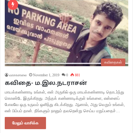
கவிதைகள்
வாசகசாலை
November 1, 2019
0
881
கவிதை- ம.இல.நடராசன்
மாயக்கண்ணாடி உங்கள், என் அருகில் ஒரு மாயக்கண்ணாடி தொடர்ந்து
கொண்டே இருக்கிறது. அந்தக் கண்ணாடிக்குள் உங்களை, என்னைப்
போலவே ஒரு உருவம் ஒளிந்து கிடக்கிறது. ஆனால், அது வெறும் உங்கள்,
என் பிம்பம் தான். நீங்களும் நானும் தவறென்று செய்ய மறுப்பதைச்…
மேலும் வாசிக்க