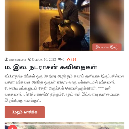
இணைய இதழ்
வாசகசாலை
October 16, 2023
0
314
ம. இல. நடராசன் கவிதைகள்
எப்போதுமே நீங்கள் ஒரு தேநீரை அருந்தும் கணம் தனியாக இருப்பதில்லை
யாரோ உங்களை அறிந்த ஒருவர் ஏதோவொரு டீக்கடையில் உங்களைப்
போலவே உங்களுடன் தேநீர் அருந்திக் கொண்டிருக்கிறார். *** உன்
கைகளைப் பற்றிக்கொண்டு நிற்கும்போதும் ஏன் இவ்வளவு தனிமையாக
இருக்கிறது எனக்கு?…
மேலும் வாசிக்க