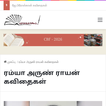
ஜே.பிரோஸ்கான் கவிதைகள்
M
முகப்பு
/
ரம்யா அருண் ராயன் கவிதைகள்
ரம்யா அருண் ராயன்
கவிதைகள்