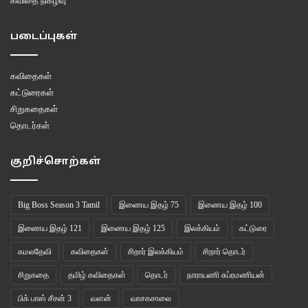
கவிதை நிகழ்வு
படைப்புகள்
கவிதைகள்
கட்டுரைகள்
சிறுகதைகள்
தொடர்கள்
குறிச்சொற்கள்
Big Boss Season 3 Tamil
இணைய இதழ் 75
இணைய இதழ் 100
இணைய இதழ் 121
இணைய இதழ் 125
இலக்கியம்
கட்டுரை
கமலதேவி
கவிதைகள்
சிறார் இலக்கியம்
சிறார் தொடர்
சிறுகதை
தமிழ் கவிதைகள்
தொடர்
நாராயணி சுப்ரமணியன்
பிக் பாஸ் சீசன் 3
வளன்
வாசகசாலை