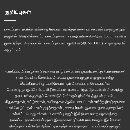
குறிப்புகள்
படைப்புகள் குறித்த தங்களது மேலான கருத்துக்களை வாசகர்கள் நமது
முகநூல்
குழுவில்
தெரிவிக்கலாம். படைப்புகளை
vasagasalaiweb@gmail.com
என்கிற
முகவரிக்கு அனுப்பவும். படைப்புகளை
யூனிகோடு(UNICODE)
எழுத்துருவில்
அனுப்பவும்.
வாசிப்பில் ஆர்வமுள்ள சென்னை வாழ் நண்பர்கள் ஒன்றிணைந்து 'வாசகசாலை'
என்ற பெயரில் இலக்கிய அமைப்பு ஒன்றை, முழுக்க முழுக்க தமிழ்
இலக்கியத்திற்கு மட்டுமேயான ஓர் அமைப்பாக செயல்பட்டுக்
கொண்டிருக்குகிறோம்.. தமிழிலக்கியம் , கலை சார்ந்த ஆக்கங்கள் அனைத்து
தரப்பு மக்களுக்கும் கொண்டுச் சேர்க்கும் இலட்சியத்துடன் நாவல் ,
சிறுகதைகள், கட்டுரைகள், கவிதைகள் ஆகிய படைப்புகள் சார்ந்த நிகழ்வுகளை
முன்னெடுப்பதன் மூலம் குழந்தைகள் ,மாணவர்கள் , இளைய தலைமுறையினர்
உள்ளிட்ட பொதுமக்களிடம் வாசிப்பு எனும் இன்றியமையாத பழக்கத்தை
நிலைப்பெற செய்வதன் மூலம் இயலுமென நம்புகிறோம். மேலும், இவர்களை
நிகழ்வுகள் பங்கேற்க ஆர்வம் ஏற்படுத்தி கலந்துரையாட வைப்பதன் மூலமும்