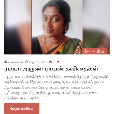
இணைய இதழ்
வாசகசாலை
August 1, 2022
0
1,575
ரம்யா அருண் ராயன் கவிதைகள்
அபூர்வ மலர் அன்னத்தின் உடல் போர்த்தி அணைத்திருக்கும் சிறகு மாதிரி
சுருள்சுருளாய் அடர்ந்த அப்பாவின் நரைமுடியை சுற்றியிருக்கும் தலப்பா
மீது எப்பவும் பொறாமை அவரது குட்டிநாய்க்கு, வாலை வாலை
ஆட்டினாலும் நாய்க்கு வாய்த்தது காலடிதானே? நேற்று அப்பாவை
முற்றத்தில் நீட்டிப் படுக்க…
மேலும் வாசிக்க