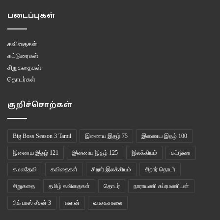
படைப்புகள்
கவிதைகள்
கட்டுரைகள்
சிறுகதைகள்
தொடர்கள்
குறிச்சொற்கள்
Big Boss Season 3 Tamil
இணைய இதழ் 75
இணைய இதழ் 100
இணைய இதழ் 121
இணைய இதழ் 125
இலக்கியம்
கட்டுரை
கமலதேவி
கவிதைகள்
சிறார் இலக்கியம்
சிறார் தொடர்
சிறுகதை
தமிழ் கவிதைகள்
தொடர்
நாராயணி சுப்ரமணியன்
பிக் பாஸ் சீசன் 3
வளன்
வாசகசாலை