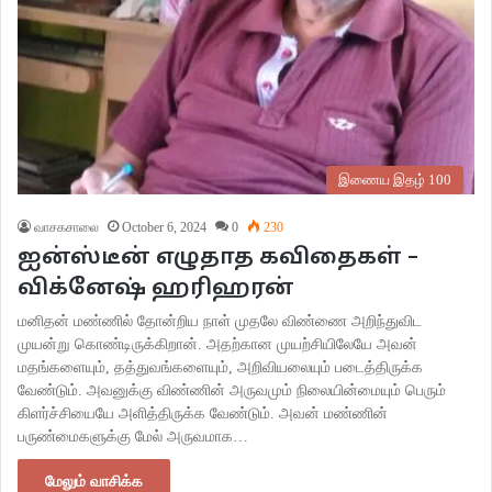
இணைய இதழ் 100
வாசகசாலை
October 6, 2024
0
230
ஐன்ஸ்டீன் எழுதாத கவிதைகள் –
விக்னேஷ் ஹரிஹரன்
மனிதன் மண்ணில் தோன்றிய நாள் முதலே விண்ணை அறிந்துவிட
முயன்று கொண்டிருக்கிறான். அதற்கான முயற்சியிலேயே அவன்
மதங்களையும், தத்துவங்களையும், அறிவியலையும் படைத்திருக்க
வேண்டும். அவனுக்கு விண்ணின் அருவமும் நிலையின்மையும் பெரும்
கிளர்ச்சியையே அளித்திருக்க வேண்டும். அவன் மண்ணின்
பருண்மைகளுக்கு மேல் அருவமாக…
மேலும் வாசிக்க