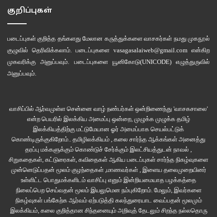
குறிப்புகள்
படைப்புகள் குறித்த தங்களது மேலான கருத்துக்களை வாசகர்கள் நமது
முகநூல்
குழுவில்
தெரிவிக்கலாம். படைப்புகளை
vasagasalaiweb@gmail.com
என்கிற
முகவரிக்கு அனுப்பவும். படைப்புகளை
யூனிகோடு(UNICODE)
எழுத்துருவில்
அனுப்பவும்.
வாசிப்பில் ஆர்வமுள்ள சென்னை வாழ் நண்பர்கள் ஒன்றிணைந்து 'வாசகசாலை'
என்ற பெயரில் இலக்கிய அமைப்பு ஒன்றை, முழுக்க முழுக்க தமிழ்
இலக்கியத்திற்கு மட்டுமேயான ஓர் அமைப்பாக செயல்பட்டுக்
கொண்டிருக்குகிறோம்.. தமிழிலக்கியம் , கலை சார்ந்த ஆக்கங்கள் அனைத்து
தரப்பு மக்களுக்கும் கொண்டுச் சேர்க்கும் இலட்சியத்துடன் நாவல் ,
சிறுகதைகள், கட்டுரைகள், கவிதைகள் ஆகிய படைப்புகள் சார்ந்த நிகழ்வுகளை
முன்னெடுப்பதன் மூலம் குழந்தைகள் ,மாணவர்கள் , இளைய தலைமுறையினர்
உள்ளிட்ட பொதுமக்களிடம் வாசிப்பு எனும் இன்றியமையாத பழக்கத்தை
நிலைப்பெற செய்வதன் மூலம் இயலுமென நம்புகிறோம். மேலும், இவர்களை
நிகழ்வுகள் பங்கேற்க ஆர்வம் ஏற்படுத்தி கலந்துரையாட வைப்பதன் மூலமும்
இலக்கியம், கலை குறித்தான சிந்தனையும் அறிவுத் தேடலும் சிறந்த நல்லதொரு