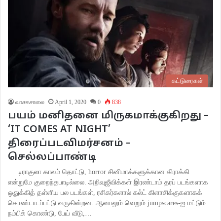
கட்டுரைகள்
வாசகசாலை
April 1, 2020
0
838
பயம் மனிதனை மிருகமாக்குகிறது –
‘IT COMES AT NIGHT’
திரைப்படவிமர்சனம் –
செல்லப்பாண்டி
டிராகுலா காலம் தொட்டு, horror சினிமாக்களுக்கான கிராக்கி
என்றுமே குறைந்தபாடில்லை. அறிவுஜீவிக்கள் இரண்டாம் தரப் படங்களாக
ஒதுக்கித் தள்ளிய பல படங்கள், ரசிகர்களால் கல்ட் கிளாசிக்குகளாகக்
கொண்டாடப்பட்டு வருகின்றன. ஆனாலும் வெறும் jumpscares-ஐ மட்டும்
நம்பிக் கொண்டு, பேய் வீடு,…