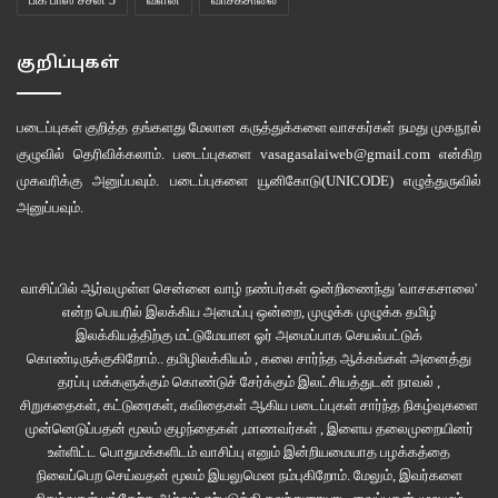
குறிப்புகள்
படைப்புகள் குறித்த தங்களது மேலான கருத்துக்களை வாசகர்கள் நமது
முகநூல்
குழுவில்
தெரிவிக்கலாம். படைப்புகளை
vasagasalaiweb@gmail.com
என்கிற
முகவரிக்கு அனுப்பவும். படைப்புகளை
யூனிகோடு(UNICODE)
எழுத்துருவில்
அனுப்பவும்.
வாசிப்பில் ஆர்வமுள்ள சென்னை வாழ் நண்பர்கள் ஒன்றிணைந்து 'வாசகசாலை'
என்ற பெயரில் இலக்கிய அமைப்பு ஒன்றை, முழுக்க முழுக்க தமிழ்
இலக்கியத்திற்கு மட்டுமேயான ஓர் அமைப்பாக செயல்பட்டுக்
கொண்டிருக்குகிறோம்.. தமிழிலக்கியம் , கலை சார்ந்த ஆக்கங்கள் அனைத்து
தரப்பு மக்களுக்கும் கொண்டுச் சேர்க்கும் இலட்சியத்துடன் நாவல் ,
சிறுகதைகள், கட்டுரைகள், கவிதைகள் ஆகிய படைப்புகள் சார்ந்த நிகழ்வுகளை
முன்னெடுப்பதன் மூலம் குழந்தைகள் ,மாணவர்கள் , இளைய தலைமுறையினர்
உள்ளிட்ட பொதுமக்களிடம் வாசிப்பு எனும் இன்றியமையாத பழக்கத்தை
நிலைப்பெற செய்வதன் மூலம் இயலுமென நம்புகிறோம். மேலும், இவர்களை