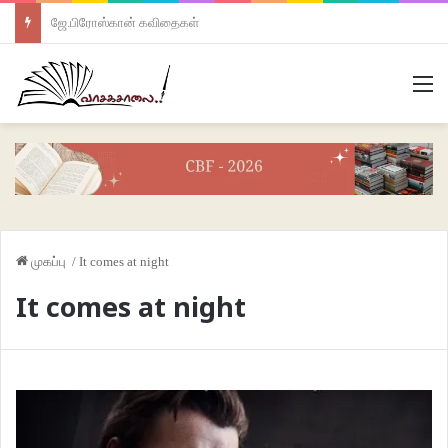
ஜே.பிரோஸ்கான் கவிதைகள்
M
முகப்பு
/
It comes at night
It comes at night