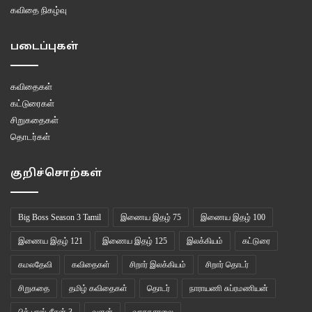
கவிதை நிகழ்வு
படைப்புகள்
கவிதைகள்
கட்டுரைகள்
சிறுகதைகள்
தொடர்கள்
குறிச்சொற்கள்
Big Boss Season 3 Tamil
இணைய இதழ் 75
இணைய இதழ் 100
இணைய இதழ் 121
இணைய இதழ் 125
இலக்கியம்
கட்டுரை
கமலதேவி
கவிதைகள்
சிறார் இலக்கியம்
சிறார் தொடர்
சிறுகதை
தமிழ் கவிதைகள்
தொடர்
நாராயணி சுப்ரமணியன்
பிக் பாஸ் சீசன் 3
வளன்
வாசகசாலை