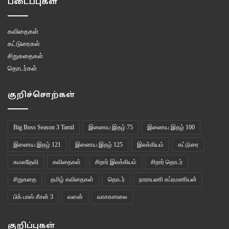
படைப்புகள்
கவிதைகள்
கட்டுரைகள்
சிறுகதைகள்
தொடர்கள்
குறிச்சொற்கள்
Big Boss Season 3 Tamil
இணைய இதழ் 75
இணைய இதழ் 100
இணைய இதழ் 121
இணைய இதழ் 125
இலக்கியம்
கட்டுரை
கமலதேவி
கவிதைகள்
சிறார் இலக்கியம்
சிறார் தொடர்
சிறுகதை
தமிழ் கவிதைகள்
தொடர்
நாராயணி சுப்ரமணியன்
பிக் பாஸ் சீசன் 3
வளன்
வாசகசாலை
குறிப்புகள்