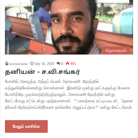
சிறுகதைகள்
வாசகசாலை
July 16, 2020
0
995
தனியன் – ச.வி.சங்கர்
போனில் அழைத்த அந்தப் பெண் அரைமணி நேரத்தில்
வந்துவிடுவேனென்று சொன்னாள். இரண்டு மூன்று நாட்களுக்கு மேலாக
யோசித்தே முடிவெடுத்திருந்தாலும், அரைமணி நேரத்தில் என்று
கேட்டபோது சட்டென்று பதற்றமானான். * பணத்தை கட்டியவுடன், `ஆளை
நீங்கள் தேர்வுசெய்கிறீர்களா நாங்களே அனுப்பட்டுமா?’ என்று கேட்டார்கள்.
…
மேலும் வாசிக்க