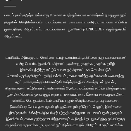
படைப்புகள் குறித்த தங்களது மேலான கருத்துக்களை வாசகர்கள் நமது
முகநூல்
குழுவில்
தெரிவிக்கலாம். படைப்புகளை
vasagasalaiweb@gmail.com
என்கிற
முகவரிக்கு அனுப்பவும். படைப்புகளை
யூனிகோடு(UNICODE)
எழுத்துருவில்
அனுப்பவும்.
வாசிப்பில் ஆர்வமுள்ள சென்னை வாழ் நண்பர்கள் ஒன்றிணைந்து 'வாசகசாலை'
என்ற பெயரில் இலக்கிய அமைப்பு ஒன்றை, முழுக்க முழுக்க தமிழ்
இலக்கியத்திற்கு மட்டுமேயான ஓர் அமைப்பாக செயல்பட்டுக்
கொண்டிருக்குகிறோம்.. தமிழிலக்கியம் , கலை சார்ந்த ஆக்கங்கள் அனைத்து
தரப்பு மக்களுக்கும் கொண்டுச் சேர்க்கும் இலட்சியத்துடன் நாவல் ,
சிறுகதைகள், கட்டுரைகள், கவிதைகள் ஆகிய படைப்புகள் சார்ந்த நிகழ்வுகளை
முன்னெடுப்பதன் மூலம் குழந்தைகள் ,மாணவர்கள் , இளைய தலைமுறையினர்
உள்ளிட்ட பொதுமக்களிடம் வாசிப்பு எனும் இன்றியமையாத பழக்கத்தை
நிலைப்பெற செய்வதன் மூலம் இயலுமென நம்புகிறோம். மேலும், இவர்களை
நிகழ்வுகள் பங்கேற்க ஆர்வம் ஏற்படுத்தி கலந்துரையாட வைப்பதன் மூலமும்
இலக்கியம், கலை குறித்தான சிந்தனையும் அறிவுத் தேடலும் சிறந்த நல்லதொரு
சமூகத்தை உருவாக்க முடியுமென்றும் தீர்க்கமாக நம்புகிறோம்.
மேலும் வாசிக்க...