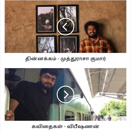
வடதிசையில் நடக்கலானேன்
முந்திய இரவில்
இமயச் சாரலும்
நரந்தைப் புல்வெளியும்
கனவில் வந்ததாய்
என்னிடம் சொல்லியிருந்தது
அங்கே
என் வரவை நோக்கியிருந்த அது
தின்னக்கம் - முத்துராசா குமார்
புல்வெளியின் மீது
என்னை முட்டித்தள்ளியது
நரந்தையை மேய்ந்துவிட்டு
களைப்புடன் நான்
கவரிமாக் கூட்டமொன்றின் நடுவே
உறங்கிக்கொண்டிருந்தேன்
கனவிலே
கன்றுக்குட்டி
மீண்டும் எங்கோ ஓடிக்கொண்டிருந்தது
கவிதைகள் - விபீஷணன்