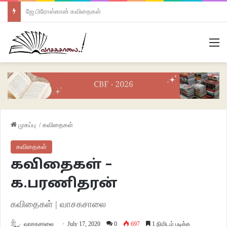
ஜே.பிரோஸ்கான் கவிதைகள்
M
முகப்பு
/
கவிதைகள்
கவிதைகள்
கவிதைகள் –
க.பரணிதரன்
கவிதைகள் | வாசகசாலை
வாசகசாலை
July 17, 2020
0
697
1 நிமிடம் படிக்க