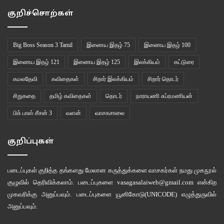
குறிச்சொற்கள்
Big Boss Season 3 Tamil
இணைய இதழ் 75
இணைய இதழ் 100
இணைய இதழ் 121
இணைய இதழ் 125
இலக்கியம்
கட்டுரை
கமலதேவி
கவிதைகள்
சிறார் இலக்கியம்
சிறார் தொடர்
சிறுகதை
தமிழ் கவிதைகள்
தொடர்
நாராயணி சுப்ரமணியன்
பிக் பாஸ் சீசன் 3
வளன்
வாசகசாலை
குறிப்புகள்
படைப்புகள் குறித்த தங்களது மேலான கருத்துக்களை வாசகர்கள் நமது
முகநூல்
குழுவில்
தெரிவிக்கலாம். படைப்புகளை
vasagasalaiweb@gmail.com
என்கிற
முகவரிக்கு அனுப்பவும். படைப்புகளை
யூனிகோடு(UNICODE)
எழுத்துருவில்
அனுப்பவும்.