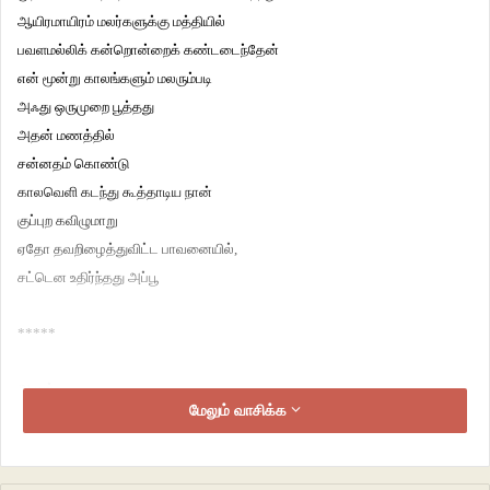
ஆயிரமாயிரம் மலர்களுக்கு மத்தியில்
பவளமல்லிக் கன்றொன்றைக் கண்டடைந்தேன்
என் மூன்று காலங்களும் மலரும்படி
அஃது ஒருமுறை பூத்தது
அதன் மணத்தில்
சன்னதம் கொண்டு
காலவெளி கடந்து கூத்தாடிய நான்
குப்புற கவிழுமாறு
ஏதோ தவறிழைத்துவிட்ட பாவனையில்,
சட்டென உதிர்ந்தது அப்பூ
*****
அவன்
மேலும் வாசிக்க
அவளை தனித்துவிட்டு
எங்கோ போய்விட்டான்
அவனில்லாமல்