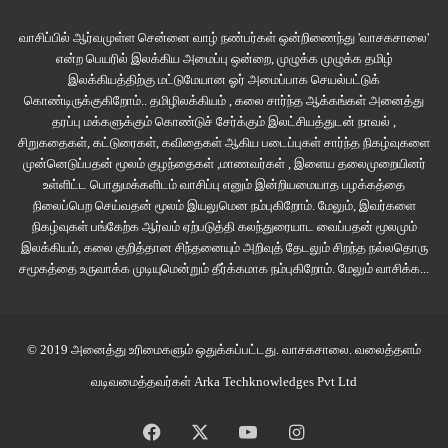
வாசிப்பில் ஆர்வமுள்ள சென்னை வாழ் நண்பர்கள் ஒன்றிணைந்து 'வாசகசாலை'
என்ற பெயரில் இலக்கிய அமைப்பு ஒன்றை, முழுக்க முழுக்க தமிழ்
இலக்கியத்திற்கு மட்டுமேயான ஓர் அமைப்பாக செயல்பட்டுக்
கொண்டிருக்குகிறோம்.. தமிழிலக்கியம் , கலை சார்ந்த ஆக்கங்கள் அனைத்து
தரப்பு மக்களுக்கும் கொண்டுச் சேர்க்கும் இலட்சியத்துடன் நாவல் ,
சிறுகதைகள், கட்டுரைகள், கவிதைகள் ஆகிய படைப்புகள் சார்ந்த நிகழ்வுகளை
முன்னெடுப்பதன் மூலம் குழந்தைகள் ,மாணவர்கள் , இளைய தலைமுறையினர்
உள்ளிட்ட பொதுமக்களிடம் வாசிப்பு எனும் இன்றியமையாத பழக்கத்தை
நிலைப்பெற செய்வதன் மூலம் இயலுமென நம்புகிறோம். மேலும், இவர்களை
நிகழ்வுகள் பங்கேற்க ஆர்வம் ஏற்படுத்தி கலந்துரையாட வைப்பதன் மூலமும்
இலக்கியம், கலை குறித்தான சிந்தனையும் அறிவுத் தேடலும் சிறந்த நல்லதொரு
சமூகத்தை உருவாக்க முடியுமென்றும் தீர்க்கமாக நம்புகிறோம்.
மேலும் வாசிக்க...
© 2019 அனைத்து உரிமைகளும் ஒதுக்கப்பட்டது.
வாசகசாலை
. வலைத்தளம்
வடிவமைத்தவர்கள்
Arka Techknowledges Pvt Ltd
Facebook
X
YouTube
Instagram