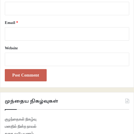
Email
*
Website
முந்தைய நிகழ்வுகள்
குழந்தைகள் நிகழ்வு
மனதில் நின்ற நாவல்
கதை வழி பயணம்