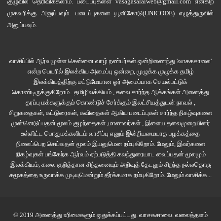
குழுவில்
தெரிவிக்கலாம். படைப்புகளை
vasagasalaiweb@gmail.com
என்கிற
முகவரிக்கு அனுப்பவும். படைப்புகளை
யூனிகோடு(UNICODE)
எழுத்துருவில்
இன்று ஒரு தையல்காரராக வாழ்க்கையை நடத்தும் பபூல் அகமது, அந்தப்
அனுப்பவும்.
படுகொலையில் பெற்றோரை இழந்தார்; அன்று அவருக்கு இரண்டு வயது.
அவருடைய தாத்தாவும் பாட்டியும் அவரை வளர்த்தனர். அவரது சகோதரிகள் SOS
குழந்தைகள் கிராமம் ஒன்றில் வளர்க்கப்பட்டனர்.
வாசிப்பில் ஆர்வமுள்ள சென்னை வாழ் நண்பர்கள் ஒன்றிணைந்து 'வாசகசாலை'
என்ற பெயரில் இலக்கிய அமைப்பு ஒன்றை, முழுக்க முழுக்க தமிழ்
இலக்கியத்திற்கு மட்டுமேயான ஓர் அமைப்பாக செயல்பட்டுக்
இவ்வாறாக நீண்ட காலமாக அவர்களது துயரக் கதைகள் கேட்கப்படாமலும்
கொண்டிருக்குகிறோம்.. தமிழிலக்கியம் , கலை சார்ந்த ஆக்கங்கள் அனைத்து
கவனிக்கப்படாமலும் மறுக்கப்பட்டும் குழம்பி தேங்கிக் கிடந்தன. இப்போது
தரப்பு மக்களுக்கும் கொண்டுச் சேர்க்கும் இலட்சியத்துடன் நாவல் ,
உடைந்த அணையிலிருந்து வேகமாக வரும் வெள்ளம் போல வெளிவந்தன.
சிறுகதைகள், கட்டுரைகள், கவிதைகள் ஆகிய படைப்புகள் சார்ந்த நிகழ்வுகளை
முன்னெடுப்பதன் மூலம் குழந்தைகள் ,மாணவர்கள் , இளைய தலைமுறையினர்
உள்ளிட்ட பொதுமக்களிடம் வாசிப்பு எனும் இன்றியமையாத பழக்கத்தை
1983-ஆம் ஆண்டு நெல்லியில் நடந்து, அனைவராலும் மறக்கப்பட்ட
நிலைப்பெற செய்வதன் மூலம் இயலுமென நம்புகிறோம். மேலும், இவர்களை
படுகொலையைத் தொடர்ந்து, அஸ்ஸாமிலும் இந்தியாவின் பிற பகுதிகளிலும்
நிகழ்வுகள் பங்கேற்க ஆர்வம் ஏற்படுத்தி கலந்துரையாட வைப்பதன் மூலமும்
தொடர்ச்சியாக நடந்த மன அதிர்ச்சியை ஏற்படுத்திய இன அழிப்பிற்கும்
இலக்கியம், கலை குறித்தான சிந்தனையும் அறிவுத் தேடலும் சிறந்த நல்லதொரு
படுகொலைகளுக்கும் அரசாங்கம் வெளிப்படையாக உடந்தையாக இருந்தது;
சமூகத்தை உருவாக்க முடியுமென்றும் தீர்க்கமாக நம்புகிறோம்.
மேலும் வாசிக்க...
இரத்தக்களரியிலான பாதையை அமைத்தது எனலாம். தொடர்ந்து 1984-ஆம்
ஆண்டில் டெல்லியிலும், 1989-ஆம் ஆண்டில் பாகல்பூரிலும், 1993-ஆம் ஆண்டில்
மும்பையிலும் இதே போன்று அரசாங்கத்தின் துணையுடன் படுகொலைகள்
© 2019 அனைத்து உரிமைகளும் ஒதுக்கப்பட்டது.
வாசகசாலை
. வலைத்தளம்