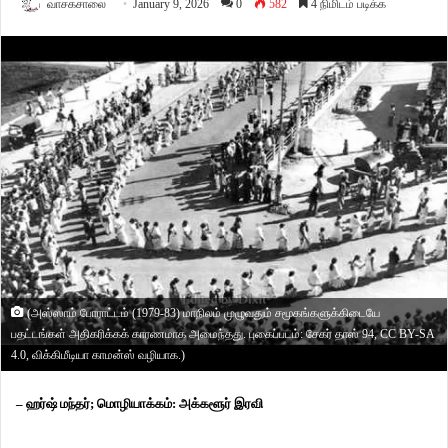
வாசகசாலை
January 9, 2026
0
582
4 நிமிடம் படிக்க
(அஸ்ஸாம் போராட்டம் (1979-83) மாநிலம் முழுவதும் சமூகங்களுக்கிடையே
பதட்டங்கள் அதிகரிக்கக் காரணமாக அமைந்தது. புகைப்படம்: சேகர் தாஸ் 94, CC BY-SA
4.0, விக்கிமீடியா காமன்ஸ் வழியாக.)
– ஹர்ஷ் மந்தர்; மொழியாக்கம்: அக்களூர் இரவி