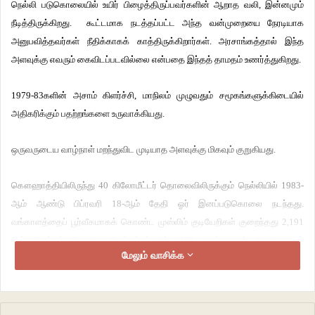
நெல்லி படுகொலையில் உயிர் பிழைத்திருப்பவர்களின் ஆறாத வலி, இன்னமும்
நீடித்திருக்கிறது. கூட்டமாக நடத்தப்பட்ட அந்த வன்முறையை நேரடியாக
அனுபவித்தவர்கள் நீதிக்காகக் காத்திருக்கிறார்கள். அரசாங்கத்தால் இந்த
அளவுக்கு எவரும் கைவிடப்படவில்லை என்பதை இந்தத் தாமதம் உணர்த்துகிறது.
1979-83களின் அசாம் கிளர்ச்சி, மாநிலம் முழுவதும் சமூகங்களுக்கிடையில்
அதிகரிக்கும் பதற்றங்களை உருவாக்கியது.
ஒருவருடைய வாழ்நாள் மறந்துவிட முடியாத அளவுக்கு மிகவும் குறுகியது.
கௌஹாத்தியிலிருந்து 40 கிலோமீட்டர் தொலைவிலிருக்கும் நெல்லியில் 1983-
ஆம் ஆண்டு பிப்ரவரி 18-ஆம் தேதி ஓர் இனப்படுகொலை நடந்தது.
வங்காளத்தைப் பூர்வீகமாகக் கொண்ட முஸ்லிம் குடியேறிகள் குறைந்தது 2,191
பேர் வெட்டிக் கொலை செய்யப்பட்டனர். 370 குழந்தைகள் அனாதைகள்
மேலும் வாசிக்க
ஆக்கப்பட்டனர். 16 கிராமங்களிலிருந்த அந்த மக்களின் வீடுகள் அழிக்கப்பட்டன.
இந்தப் படுகொலையை விசாரிக்க நீதித்துறை ஆணையம் ஒன்று
நியமிக்கப்பட்டது; ஆணையம் தனது அறிக்கையை மனசாட்சி என்பதே இல்லாத