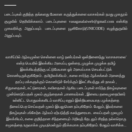
“மாஸச்சூஸட்ஸ் பாஸ்டன் பல்கலைக்கழகத்தில் முதுகலை படிக்க
படைப்புகள் குறித்த தங்களது மேலான கருத்துக்களை வாசகர்கள் நமது
முகநூல்
வேண்டுமென்றால் உங்கள் வங்கிக் கணக்கில் குறைந்தது இருபத்தைந்து
குழுவில்
தெரிவிக்கலாம். படைப்புகளை
vasagasalaiweb@gmail.com
என்கிற
லட்சமாவது இருக்க வேண்டும்” என பேராசிரியர் வகுப்பில் சொன்னது
முகவரிக்கு அனுப்பவும். படைப்புகளை
யூனிகோடு(UNICODE)
எழுத்துருவில்
கிளியோபாட்ராவின் நினைவில் வந்தது. “ச்சே…! என்ன இது விபரீதமான
அனுப்பவும்.
யோசனை” என தலையில் அடித்துக்கொள்ளப் போனவளை, “நீங்கதான
சாய்ந்தரம் மிஸ்டர் கீர்த்திவாசன பத்தி கேட்டது? உயிருக்கு பெருசா ஆபத்தில்ல.
ஹெட் இஞ்சூரி. இப்போ மயக்கமா இருக்கார். நீங்க போய் பாருங்க…”
வாசிப்பில் ஆர்வமுள்ள சென்னை வாழ் நண்பர்கள் ஒன்றிணைந்து 'வாசகசாலை'
என்ற பெயரில் இலக்கிய அமைப்பு ஒன்றை, முழுக்க முழுக்க தமிழ்
“உயிருக்கு பெருசா ஆபத்தில்ல” என நர்ஸ் சொன்னதும் தன்னை மீறி
இலக்கியத்திற்கு மட்டுமேயான ஓர் அமைப்பாக செயல்பட்டுக்
வெளிப்பட்ட அந்த அதிருப்தியை யாரும் பார்த்துவிடக் கூடாதென்பதற்காக
கொண்டிருக்குகிறோம்.. தமிழிலக்கியம் , கலை சார்ந்த ஆக்கங்கள் அனைத்து
தரப்பு மக்களுக்கும் கொண்டுச் சேர்க்கும் இலட்சியத்துடன் நாவல் ,
துப்பட்டாவை தலையோடு போர்த்திக் கொண்டாள். சீதோஷனமும்
சிறுகதைகள், கட்டுரைகள், கவிதைகள் ஆகிய படைப்புகள் சார்ந்த நிகழ்வுகளை
அதற்கேற்றாற்போல காற்றை சற்று வேகமாக வீசிக் கொடுத்தது. உள்ளங்கை
முன்னெடுப்பதன் மூலம் குழந்தைகள் ,மாணவர்கள் , இளைய தலைமுறையினர்
தேய்த்துவந்த அற்பகால வெப்பத்தை கன்னங்களில் ஏற்றிக்கொண்டாள். நர்ஸ்
உள்ளிட்ட பொதுமக்களிடம் வாசிப்பு எனும் இன்றியமையாத பழக்கத்தை
மேசை மேலிருந்த ஒரு குறிப்பேட்டை எடுத்து பேஷண்ட்டின் விவரங்களை
நிலைப்பெற செய்வதன் மூலம் இயலுமென நம்புகிறோம். மேலும், இவர்களை
நிகழ்வுகள் பங்கேற்க ஆர்வம் ஏற்படுத்தி கலந்துரையாட வைப்பதன் மூலமும்
ஒவ்வொன்றாக எழுதி, இறுதியாக பேஷண்டின் உறவினர் என்ற முறையில்
இலக்கியம், கலை குறித்தான சிந்தனையும் அறிவுத் தேடலும் சிறந்த நல்லதொரு
கிளியோபாட்ராவின் பெயரைக் கேட்டபோது தான், அவளுக்கு அப்பா மீதிருந்த
சமூகத்தை உருவாக்க முடியுமென்றும் தீர்க்கமாக நம்புகிறோம்.
மேலும் வாசிக்க...
கோபம் கைமீறியது.