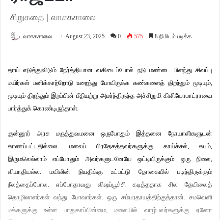
சிறுகதை | வாசகசாலை
வாசகசாலை
August 23, 2025
0
575
8 நிமிடம் படிக்க
தாய் எடுத்துவிடும் நேர்த்தியான வகிடைப்போல் நடு மண்டை பிளந்து சிவப்பு
மயிர்கள் பனிக்காற்றோடு உறைந்து போயிருக்க கண்களைத் திறந்தும் மூடியும்,
மூடியும் திறந்தும் இறப்பின் பீதியற்று அமர்ந்திருந்த அச்சிறுமி கிளியோபாட்ராவை
பார்த்துக் கொண்டிருந்தாள்.
குன்னூர் அரசு மருத்துவமனை ஒருபோதும் இத்தனை நோயாளிகளுடன்
காணப்பட்டதில்லை. மலைப் பிரதேசத்தவர்களுக்கு காய்ச்சல், கபம்,
இருமலெல்லாம் எப்போதும் அவர்களுடனேயே ஒட்டியிருக்கும் ஒரு நிலை,
வியாதியல்ல. மயிலின் நியதிக்கு உட்பட்டு தோகையில் படிந்திருக்கும்
நீலத்தைப்போல. எப்போதாவது விஷப்பூச்சி கடித்ததாக சில தேயிலைத்
தொழிலாளர்கள் வந்து போவார்கள். ஒரு சம்பரதாயத்திற்குத்தான். சமவெளி
மக்களுக்கு உள்ள பாதுகாப்பின்மை, மலையில் வாழ்பவர்களுக்கு ஏனோ