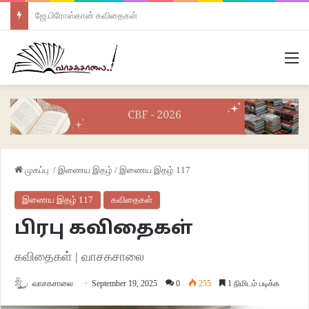
ஜே.பிரோஸ்கான் கவிதைகள்
M
முகப்பு
/
இணைய இதழ்
/
இணைய இதழ் 117
இணைய இதழ் 117
கவிதைகள்
பிரபு கவிதைகள்
கவிதைகள் | வாசகசாலை
வாசகசாலை
September 19, 2025
0
255
1 நிமிடம் படிக்க