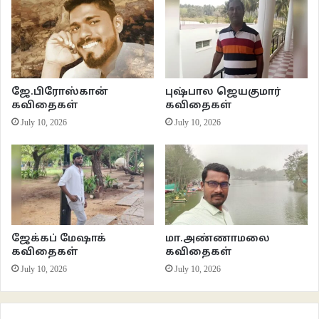
வீட்டின் முற்றத்திலேயே மாமரம்
மாவிலை தோரணங்களுக்கு பஞ்சமேயில்லை
குலையற்ற வாழை மரத்தின் இலைகள்
ஜே.பிரோஸ்கான்
புஷ்பால ஜெயகுமார்
கவிதைகள்
கவிதைகள்
பறிப்பதற்கும் படையல் இடுவதற்கும் தயாராய் இருக்கின்றன
July 10, 2026
July 10, 2026
மழைக்காலமென்பதால் பச்சைப் பசேலென
குப்பைமேனி படர்ந்து இருக்கிறது புழக்கடையில்
நனைந்திடாத விறகுகள் கூட தயாராக இருக்கின்றன,
அடுப்பு எரிப்பதற்கு
ஜேக்கப் மேஷாக்
மா.அண்ணாமலை
கவிதைகள்
கவிதைகள்
இருந்தும் எதையிடுவது உலையில்?
July 10, 2026
July 10, 2026
அரிசி திணை பானையெல்லாம் கவிழ்ந்தபடியிருக்க
எதை இடுவது உலையில்?