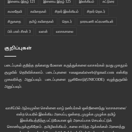
இணைய இதழ் 121
இணைய இதழ் 125
இலக்கியம்
கட்டுரை
கமலதேவி
கவிதைகள்
சிறார் இலக்கியம்
சிறார் தொடர்
சிறுகதை
தமிழ் கவிதைகள்
தொடர்
நாராயணி சுப்ரமணியன்
பிக் பாஸ் சீசன் 3
வளன்
வாசகசாலை
குறிப்புகள்
படைப்புகள் குறித்த தங்களது மேலான கருத்துக்களை வாசகர்கள் நமது
முகநூல்
குழுவில்
தெரிவிக்கலாம். படைப்புகளை
vasagasalaiweb@gmail.com
என்கிற
முகவரிக்கு அனுப்பவும். படைப்புகளை
யூனிகோடு(UNICODE)
எழுத்துருவில்
அனுப்பவும்.
வாசிப்பில் ஆர்வமுள்ள சென்னை வாழ் நண்பர்கள் ஒன்றிணைந்து 'வாசகசாலை'
என்ற பெயரில் இலக்கிய அமைப்பு ஒன்றை, முழுக்க முழுக்க தமிழ்
இலக்கியத்திற்கு மட்டுமேயான ஓர் அமைப்பாக செயல்பட்டுக்
கொண்டிருக்குகிறோம்.. தமிழிலக்கியம் , கலை சார்ந்த ஆக்கங்கள் அனைத்து