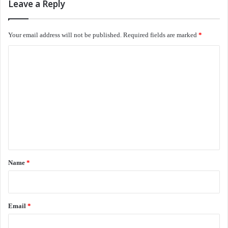
Leave a Reply
வறுமை பிடித்து இருக்கிறது.
Your email address will not be published.
Required fields are marked
*
மழைக்காலமென்பதால்
C
வெட்ட வெளிச்சமாக யார் கண்களுக்கும்
o
அவ்வளவு வறுமையும் புலனாகவில்லை
m
என்பது மட்டுமே ஒரே ஆறுதல்…
m
prabuuu33@gmail.com
e
n
இணைய இதழ் 117
இலக்கியம்
கவிதைகள்
t
*
Name
*
வாசகசாலை
Email
*