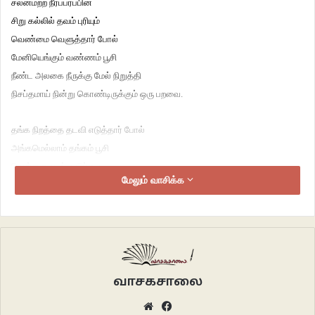
சலனமற்ற நீர்ப்பரப்பின்
சிறு கல்லில் தவம் புரியும்
வெண்மை வெளுத்தார் போல்
மேனியெங்கும் வண்ணம் பூசி
நீண்ட அலகை நீருக்கு மேல் நிறுத்தி
நிசப்தமாய் நின்று கொண்டிருக்கும் ஒரு பறவை.
தங்க நிறத்தை தடவி எடுத்தார் போல்
அங்கமெல்லாம் தங்கம் பூசி
வெள்ளை வால் துடுப்பை
மேலும் வாசிக்க
விளையாட்டுக்குக் கூட ஆட்டாமல்
இமைமயிர் விட்ட வாய் மொட்டை
இம்மியளவும் அசைக்காமல்
ஆடாமல், அசையாமல்
கற்குவியலினுள்ளே கவனமாய்
அங்கனம் தாவ இங்கனம் தவிக்கும் ஒரு மீன்.
வாசகசாலை
Website
Facebook
உயிர் பிழைக்க ஒன்றுமாய்,