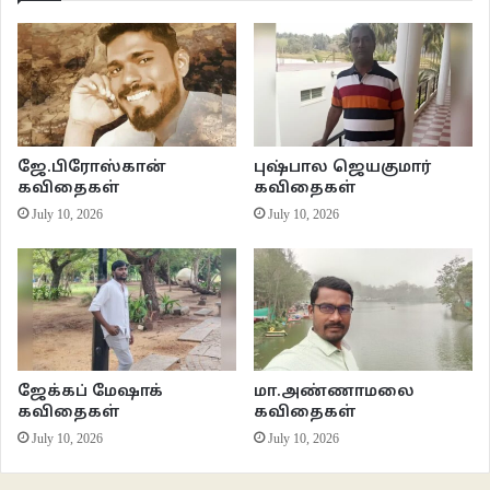
மனதின்
மங்கல மண்டபத்தில்
எங்கள் நடனத்தின்
அரங்கேற்றம்!
நடன அசைவின்
நகர்வுகளில்
ஜே.பிரோஸ்கான்
புஷ்பால ஜெயகுமார்
உச்சஸ்தாயின்
கவிதைகள்
கவிதைகள்
உத்வேகத்தில்
July 10, 2026
July 10, 2026
எங்கள்
ஆயுதங்களை
நாங்கள்
எப்போதோ
துறந்திருந்தோம்!
இதயத் துடிப்பின்
ஜேக்கப் மேஷாக்
மா.அண்ணாமலை
தாளகதியில்
கவிதைகள்
கவிதைகள்
சுழன்றாடும்
July 10, 2026
July 10, 2026
ஒத்திசைவின்