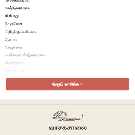
நகர்த்தியபடியே
காத்திருந்தோம்
எப்போது
நிகழுமென
அறிந்திருக்கவில்லை
ஆனால்
நிகழுமென
அறிந்தேதான் இருந்தோம்
விதவிதமாய்
சிந்தனைகள்
கோணங்கள்
மேலும் வாசிக்க
பரிமாணங்கள்
பார்வைகள்
தேடி முன்னகரும்
புள்ளியின் சாயல்
வார்த்தைகளில்
புலப்படுமாவென
வாசகசாலை
எதிர்பார்த்திருந்தோம்