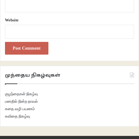
Website
முந்தைய நிகழ்வுகள்
குழந்தைகள் நிகழ்வு
மனதில் நின்ற நாவல்
கதை வழி பயணம்
கவிதை நிகழ்வு