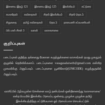
இணைய இதழ் 121
இணைய இதழ் 125
இலக்கியம்
கட்டுரை
கமலதேவி
கவிதைகள்
சிறார் இலக்கியம்
சிறார் தொடர்
சிறுகதை
தமிழ் கவிதைகள்
தொடர்
நாராயணி சுப்ரமணியன்
பிக் பாஸ் சீசன் 3
வளன்
வாசகசாலை
குறிப்புகள்
படைப்புகள் குறித்த தங்களது மேலான கருத்துக்களை வாசகர்கள் நமது
முகநூல்
குழுவில்
தெரிவிக்கலாம். படைப்புகளை
vasagasalaiweb@gmail.com
என்கிற
முகவரிக்கு அனுப்பவும். படைப்புகளை
யூனிகோடு(UNICODE)
எழுத்துருவில்
அனுப்பவும்.
வாசிப்பில் ஆர்வமுள்ள சென்னை வாழ் நண்பர்கள் ஒன்றிணைந்து 'வாசகசாலை'
என்ற பெயரில் இலக்கிய அமைப்பு ஒன்றை, முழுக்க முழுக்க தமிழ்
இலக்கியத்திற்கு மட்டுமேயான ஓர் அமைப்பாக செயல்பட்டுக்