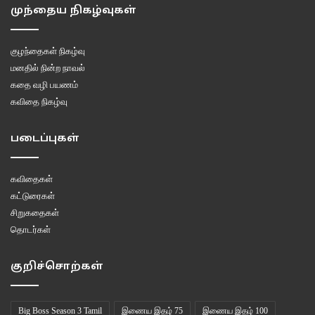
முந்தைய நிகழ்வுகள்
குழந்தைகள் நிகழ்வு
மனதில் நின்ற நாவல்
கதை வழி பயணம்
கவிதை நிகழ்வு
படைப்புகள்
கவிதைகள்
கட்டுரைகள்
சிறுகதைகள்
தொடர்கள்
குறிச்சொற்கள்
Big Boss Season 3 Tamil
இணைய இதழ் 75
இணைய இதழ் 100