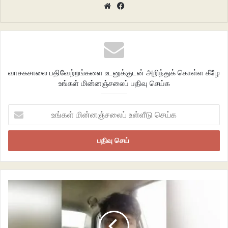
Website
Facebook
கண்ணுற்ற
கணத்தில்
நிம்மதியாய்
இருந்தது
ஏற்கனவே
வாசகசாலை பதிவேற்றங்களை உடனுக்குடன் அறிந்துக் கொள்ள கீழே
அறிந்திருந்த நொடிதான்
உங்கள் மின்னஞ்சலைப் பதிவு செய்க
இருந்தாலும்
நேரம் பார்த்துக்கொண்டோம்
உங்கள்
அதன் பிறகு
மின்னஞ்சலைப்
சொற்கள்
உள்ளீடு
செய்க
எதுவும்
தேவைப்படவில்லை!
நிழல்களோடு நடனம்!
கோபம்
வருத்தம்