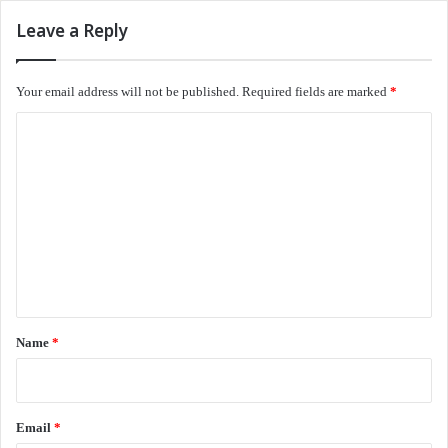
வளையத்தில்
நுழைந்திருந்தோம்
Leave a Reply
இருளுக்கு நன்றி!
நிழல்களுக்கு நன்றி!
Your email address will not be published.
Required fields are marked
*
வாழ்தல் வேண்டி
C
ஊழ்வினை துரத்த
எங்களுக்குள்
o
எழுதிக்கொண்டோம்
m
சமாதான உடன்படிக்கை!
m
e
rekhavasanth2024@gmail.com
n
t
இணைய இதழ் 117
இலக்கியம்
கவிதைகள்
*
Name
*
வாசகசாலை
Email
*