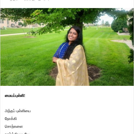
மையப்புள்ளி!
அந்தப் புள்ளியை
நோக்கி
சொற்களை