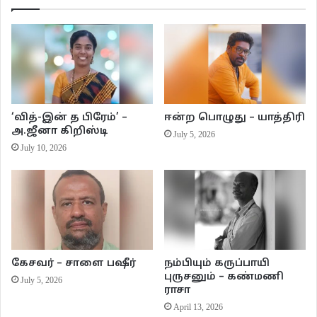
என்னதான் அரசாங்க உத்தியோகத்தில் இருந்து , உயர் பதவிகள் வகித்து, ஓய்வு
பெற்றிருந்தாலும் பத்மினிக்கு ‘தான் பேசப்படும் அளவிற்கு ஜனரஞ்சக எழுத்தாளர்
ஆகவில்லையே!’ என்ற வருத்தம் இருந்தது. என்றுமே தன்னை ஒரு
எழுத்தாளராக அடையாளம் காட்டிக்கொள்ளத்தான் ஆசைப்பட்டாள். பத்மினியின்
மகன் முகுந்தன் அவ்வப்போது அசிமோ, எச்.ஜி.வெல்ஸ் போன்ற பன்னாட்டு
‘வித்-இன் த பிரேம்’ –
ஈன்ற பொழுது – யாத்திரி
எழுத்தாளர்களின் அறிவியல் புத்தகங்களை பத்மினிக்கு படிக்கக் கொடுப்பான்.
அ.ஜீனா கிறிஸ்டி
July 5, 2026
அவளிடம், ‘நீயும் தமிழ்ல இதெல்லாம் எழுது. அப்போதான் பிரபலம் அடைய
July 10, 2026
முடியும்’ என்று கூறுவான். முகுந்தன் கூட சிறு வயதில் சில கதைகள்
எழுத்தினான். இப்போது, ‘ஏ.ஐ எல்லா கதைகளையும் நம்மை விட அற்புதமாக
எழுதுகிறது. பிற்காலத்தில் எழுத்துத் துறைக்கு வேலை இல்லை. நான் ஏ.ஐ
படிக்கப் போகிறேன்’ என்று அதற்கு மாறிவிட்டான்.
சில ஆண்டுகளாக பத்மினி அதிகம் எழுதுவதில்லை. அவளுக்கு ஒரு தேக்கம்
கேசவர் – சாளை பஷீர்
நம்பியும் கருப்பாயி
ஏற்பட்டுவிட்டது. இந்த சமயத்தில் படிப்பதில் அதிகம் ஆர்வம் செலுத்த
புருசனும் – கண்மணி
July 5, 2026
ஆரம்பித்தாள். புதுப்புது எழுத்தாளர்களை தேடித் தேடி படித்தாள். ஆனால்,
ராசா
ஒவ்வொரு சமயம் இன்பாக்ஸ் என்கிற பொது பயன்பாட்டு ஆங்கில வார்த்தையை
April 13, 2026