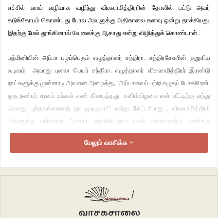
எச்சில் வாய் வழியாக வழிந்து விசுவாமித்திரரின் தோளில் பட்டு அவர்
கடுங்கோபம் கொண்டது போல அவளுக்கு அதிகாலை கனவு ஒன்று தாக்கியது.
இதற்கு மேல் தூங்கினால் வேலைக்கு ஆகாது என்று விழித்துக் கொண்டாள் .
பத்மினியின் அப்பா பழம்பெரும் எழுத்தாளர் சந்திரா. சந்திரசேகரின் குறுகிய
வடிவம் அவரது புனை பெயர் சந்திரா. எழுத்தாளர் விசுவாமித்திரர் இரண்டு
நாட்களுக்கு முன்னாடி அவளை அழைத்து, ‘அப்பாவைப் பற்றி எழுதப் போகிறேன்.
ஒரு நண்பர் மூலம் உங்கள் எண் கிடைத்தது. சனிக்கிழமை என் வீட்டிற்கு வந்து
அவரது புத்தகங்களைத் தர முடியுமா?’ என்று கேட்டபோது , விசுவாமித்திரர்
அவளுக்கு மித்திரன் ஆனார். சனிக்கிழமை பகல் பன்னிரண்டு மணிக்கு
சந்திப்பது என்று முடிவாயிற்று. ‘மித்திரன் தமிழ் பெயரில்லையே?’ என்று
மேலும் வாசிக்க
அதற்குள் அவள் மனம் அலைபாய்ந்தது. ‘அட சே, நம்ம என்ன கதைக்காகவா
பெயர் வைக்கறோம்? நம்ம மனசுல அவர் பெயரை சுருக்கிக்கறோம். நம்ம
மனசுக்குள்ள வந்து இது தமிழ் பெயர் இல்ல, சமஸ்க்ருத கலப்பு இருக்குன்னு
யாராலையும் சொல்ல முடியாது’ என்று அவளது மனமே அவளை சமாதானம்
செய்தது.
வாசகசாலை