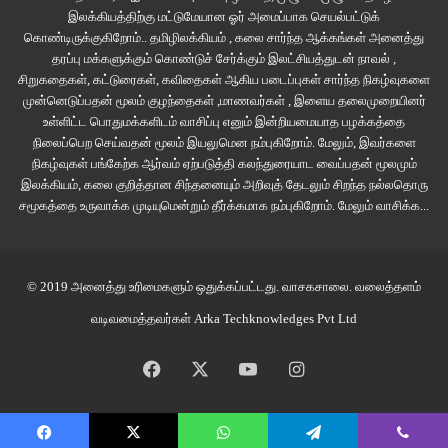
சிரித்துக் கொண்டார்.
இலக்கியத்திற்கு மட்டுமேயான ஓர் அமைப்பாக செயல்பட்டுக்
கொண்டிருக்குகிறோம்.. தமிழிலக்கியம் , கலை சார்ந்த ஆக்கங்கள் அனைத்து
தரப்பு மக்களுக்கும் கொண்டுச் சேர்க்கும் இலட்சியத்துடன் நாவல் ,
மித்திரனின் வீட்டை விசாரித்து அழைப்பு மணியை அடித்தபோது, பன்னிரண்டு
சிறுகதைகள், கட்டுரைகள், கவிதைகள் ஆகிய படைப்புகள் சார்ந்த நிகழ்வுகளை
வயதை ஒத்த ஒடிசலான ஒரு சிறுமி கதவைத் திறந்தாள். அவளது தோற்றத்தை
முன்னெடுப்பதன் மூலம் குழந்தைகள் ,மாணவர்கள் , இளைய தலைமுறையினர்
வைத்து அங்கே பணிபுரியும் பெண் என்று பத்மினி ஊகித்தாள். குழந்தை
உள்ளிட்ட பொதுமக்களிடம் வாசிப்பு எனும் இன்றியமையாத பழக்கத்தை
தொழிலாளர்கள் பணக்கார வீடுகளில் பணிபுரியும் போது நேரும் அவலங்கள் பற்றி
நிலைப்பெற செய்வதன் மூலம் இயலுமென நம்புகிறோம். மேலும், இவர்களை
நிகழ்வுகள் பங்கேற்க ஆர்வம் ஏற்படுத்தி கலந்துரையாட வைப்பதன் மூலமும்
மித்திரன் எழுதிய கதை ஒன்று அவளுக்கு நினைவிற்கு வந்தது. “சார் வருவார்.
இலக்கியம், கலை குறித்தான சிந்தனையும் அறிவுத் தேடலும் சிறந்த நல்லதொரு
உட்காருங்க!” என்று அவரது காரியதரிசி பத்மினியிடம் கூறினார். வரவேற்பறை
சமூகத்தை உருவாக்க முடியுமென்றும் தீர்க்கமாக நம்புகிறோம்.
மேலும் வாசிக்க...
சோஃபாவில் அமர்ந்து அந்த அறையை கண்களால் துழாவினாள் பத்மினி.
வெங்கடாஜலபதியின் ஆளுயர தஞ்சாவூர் ஓவியம் மர வேலைப்பாடுகளுடன் கூடிய
ஒரு தேக்கு சட்டத்தில் பிரம்மாண்டமாக சுவரில் மாட்டப்பட்டிருந்தது. பாலாஜியின்
© 2019 அனைத்து உரிமைகளும் ஒதுக்கப்பட்டது.
வாசகசாலை
. வலைத்தளம்
கண்களை மறைக்கும் வண்ணம் ஜொலித்த அவரது நாமத்தை பார்த்த போது, மத
வடிவமைத்தவர்கள்
Arka Techknowledges Pvt Ltd
சின்னங்களை பள்ளிகளிலும், கல்லூரிகளிலும், பணி இடங்களிலும் தவிர்ப்பது
நல்லது என்று மித்திரனின் சமீபத்திய பேச்சு நினைவிற்கு வந்தது.
Facebook
X
YouTube
Instagram
மற்றொரு சுவரில் பிரபல ஓவியர் ஒருவர் வரைந்த கேன்வாஸ் ஓவியம்
மாட்டப்பட்டிருந்தது. அந்த ஓவியரின் ஓவியங்கள் இரண்டு லட்சம் முதல் ஐந்து