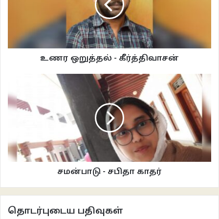
முழுநேர எழுத்தாளராக ஆக முடியவில்லை. பெரிய குடும்பம், சிறிய வீடு,
பிழைப்பிற்கு பகல் நேர வேலை என்று அல்லாடிக் கொண்டிருந்தார். இருந்தும்
எழுதுவதை நிறுத்தவில்லை. நாடகங்களும் எழுதி வந்தார். ஒவ்வொரு சமயம்
நண்பர்கள் போடும் நாடகத்தில் நடிக்கவும் செய்த்தார். அவரின் காலம் இப்படியே
முடிந்துவிட, பத்மினியாலும் முழுநேர எழுத்தாளர் ஆக முடியவில்லை.
உணர ஒறுத்தல் - கீர்த்திவாசன்
சினிமாவிற்கும், தொலைகாட்சி நாடகங்களுக்கும் வசனம் எழுதித் தர
ஆசைதான், ஆனால், வீட்டில் மூன்று குழந்தைகளை வைத்துக் கொண்டு அது
சாத்தியப் படவில்லை. மூன்று என்று சொன்னது அவளது கணவரையும்
சேர்த்துத்தான்.
இப்போது குழந்தைகள் பெரியவர்கள் ஆகிவிட்டார்கள். மூத்தவன் வெளியூரில்
இருக்கிறான். இளையவன் படித்துக் கொண்டிருக்கிறான். பத்மினி திரை
விமர்சனம் எழுதியதிலிருந்து நாற்பத்தி ஐந்து வருடங்களில் பத்து புத்தகங்கள்
பிரசுரம் செய்துவிட்டாள். ஐந்து சிறுகதைத் தொகுப்பு, இரண்டு கட்டுரைத்
சமன்பாடு - சபிதா காதர்
தொகுப்பு, இரண்டு குறுநாவல்கள் மற்றும் ஒரு நாவல். சில புத்தகங்கள் தமிழ்நாடு
நூலக ஆர்டர் பெற்று நூலகங்களில் இருக்கிறது. சில புத்தகங்கள் பிரதிகள்
இல்லாமல் அல்லாடிய பொது இளையமகன் முகுந்தன் தயவால் அனைத்தையும்
தொடர்புடைய பதிவுகள்
இணையத்தில் ஆவணம் செய்து எலக்ட்ரானிக் புத்தகங்களாக வைத்துவிட்டாள்.