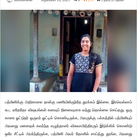
வாசகசாலை
September 19, 2025
0
235
5 நிமிடம் படிக்க
பத்மினிக்கு அதிகாலை நான்கு மணியிலிருந்தே தூக்கம் இல்லை. இரவெல்லாம்
கூட ஏதேதோ விஷயங்கள் கனவும் நினைவுமாக வந்து தொல்லை செய்தது. ஒரு
காரை ஓட்டுநர் ஒருவர் ஓட்டிக் கொண்டிருக்க, அவருக்கு பக்கத்தில் பத்மினியும்
அவளது மனதைக் கவர்ந்த எழுத்தாளர் விசுவாமித்திரரும் இடுக்கிக் கொண்டு
ஒரே சீட்டில் அமர்ந்திருக்க, பத்மினி அவர் தோளில் சாய்த்து தூங்க, அவளது