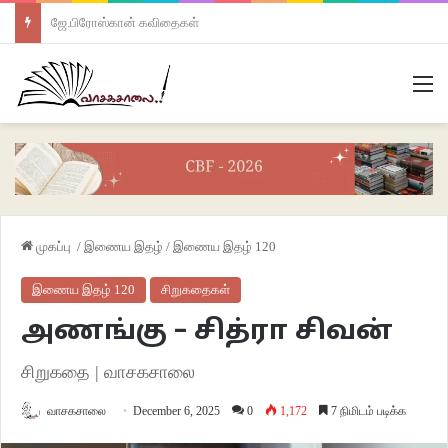
ஜே.பிரோஸ்கான் கவிதைகள்
M
முகப்பு
/
இணைய இதழ்
/
இணைய இதழ் 120
இணைய இதழ் 120
சிறுகதைகள்
அணங்கு – சித்ரா சிவன்
சிறுகதை | வாசகசாலை
வாசகசாலை
December 6, 2025
0
1,172
7 நிமிடம் படிக்க