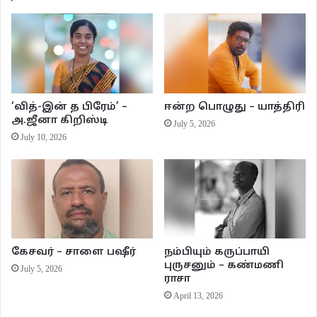
வாசல்படியைகூட மிதிக்க விட மாட்டாத கிழம் இது.
அதைக் கொஞ்சம் சாந்தமாக இங்கிதமாகச் சொல்லியிருக்கலாம். யாரோ
முகந்தெரியாத வேற்றாளிடம் எரிந்து விழுவதைப்போல சொன்னதைக் கேட்டுத்
தான் அவளால் தாங்க முடிந்திருக்கவில்லை.
‘வித்-இன் த பிரேம்’ –
ஈன்ற பொழுது – யாத்திரி
மணிமேகலையின் முகம் அப்படியே வதங்கிப் போய் கண்களில் ஈரம் படர்ந்து
அ.ஜீனா கிறிஸ்டி
July 5, 2026
விட்டது. சுசீலாவின் நெருங்கிய அத்தையின் மகன்தான் மணிமேகலையின்
July 10, 2026
கணவன். பெரிய அரசாங்க உத்தியோகத்திலிருப்பவன். ஒரு விரல் அசைவில்
எதையும் சாதித்து விடும் ஆற்றல் மிக்க அதிகாரியின் மனைவி அவள். எரிச்சலும்
சீற்றமுமான ஆச்சியின் அதட்டலைக் கேட்ட பின் அங்கு நிற்பதே கூசச்
செய்வதாக இருந்தது. அவமானம் அவளை அங்கிருந்து விரட்டியது.
மணிமேகலையின் அந்தத் தோற்றத்தைக் கண்டதும் சுசீலாவின் மகளான பிருந்தா
கேசவர் – சாளை பஷீர்
நம்பியும் கருப்பாயி
மெல்ல பேச்சை மாற்றினாள். ஆச்சியை முறைத்துக் கொண்டே படபடவென
புருசனும் – கண்மணி
July 5, 2026
ஓடிப்போய் அவளது கையைப் பிடித்து அழைத்து வீட்டினுள்ளே அமர வைத்து
ராசா
வெவ்வேறு விஷயங்களைப் பேசி சமநிலைக்கு கொண்டு வர முயன்றாள். அது
April 13, 2026
ஓரளவுக்கு பயன் அளிக்கவும் செய்தது.