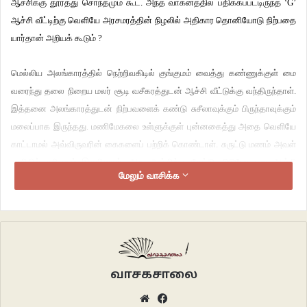
ஆச்சிக்கு தூரத்து சொந்தமும் கூட. அந்த வாகனத்தில் பதிக்கப்பட்டிருந்த ‘G’
ஆச்சி வீட்டிற்கு வெளியே அரசமரத்தின் நிழலில் அதிகார தொனியோடு நிற்பதை
யார்தான் அறியக் கூடும் ?
மெல்லிய அலங்காரத்தில் நெற்றிவகிடில் குங்குமம் வைத்து கண்ணுக்குள் மை
வரைந்து தலை நிறைய மலர் சூடி வசீகரத்துடன் ஆச்சி வீட்டுக்கு வந்திருந்தாள்.
இத்தனை அலங்காரத்துடன் நிற்பவளைக் கண்டு சுசீலாவுக்கும் பிருந்தாவுக்கும்
மலைப்பாக இருந்தது. மணிமேகலை உள்ளுக்குள் புன்னகைத்து அதை வெளியே
காட்டாமல் அவ்விருவரின் கைகளைப் பற்றிக் கொண்டாள். சுருட்டு மணம் அவள்
நாசியில் ஏறியதும் இருமினாள். அது ஆச்சிக்கு கேட்டு விடுமோ என அஞ்சி
மேலும் வாசிக்க
சட்டென்று அடக்கிக் கொண்டாள்.
வீட்டுத் தாழ்வாரத்தில் அமர்ந்துக்கொண்டு வழமையாக புகைக்கும் சுருட்டை
ஆச்சி கண்மூடி லயித்து இழுத்துக் கொண்டிருந்தாள். அப்புகை காற்றில் தவழ்ந்து
வாசலுக்குச் சென்று அவளை வரவேற்பது போல அங்கேயே சுற்றியது. நினைவு
வந்தவள் போல ஆச்சி சோழிகளை உருட்டி எறிந்தாள். தரையில் விழுந்த
வாசகசாலை
சோழிகளில் ஆறு ஆகாயம் பார்த்து மல்லாந்து கிடந்தன. அது நல்ல சகுனமாகத்
Website
Facebook
தோன்றவில்லை.