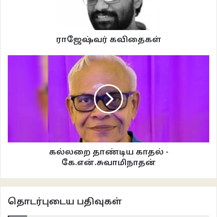
ஆனால், அதற்கு மாதிரி வேண்டுமே..! எனவே புகைப்படம் எடுத்துச் செல்ல
முடிவெடுத்தாள்.
ராஜேஷ்வர் கவிதைகள்
ஆனால், அதற்கு ஆச்சி சம்மதிக்கவேயில்லை. முகத்திலடித்ததுபோல
வெடுக்கென்று சொன்னாள்.. “அறிவில்லியாடி … ஒரு வீட்ல நகை பார்க்க வர்ற
நேரமா இது? .இப்பத்தான் லைட்டப் போட்டேன்… அதெல்லாம் சரிப்படாது…
போயிட்டு நாளைக்கு வா… சாமிக்கு வௌக்கு ஏத்திட்டேன் … இனி அரங்க
திறக்கற காரியம் நடக்காது… விடியட்டும்…”
மணிமேகலையின் முகம் வாடிப் போய்விட்டது. ஆனால், அது பற்றியெல்லாம்
ஆச்சி கொஞ்சம் கூட அலட்டிக் கொள்ளவில்லை.
கல்லறை தாண்டிய காதல் -
சாயங்கால வேளையில் விளக்கு வைத்து விட்டால் அவ்வளவுதான். ஆச்சிக்கு
கே.என்.சுவாமிநாதன்
எல்லா சம்பிரதாயங்களும் தலைக்கு மேலே இரு கொம்புகள் போல முளைத்து
நிற்கும். அது கொஞ்சம் கூரான கொம்பும் கூட. அவளின் சம்பிரதாயங்களின்
முன்பாக யாராக இருந்தாலும் கொம்பில் குத்துப்பட்டு வீழ்ந்து கிடக்க
தொடர்புடைய பதிவுகள்
வேண்டியதுதான். ஆட்களின் தோற்றம் பிடிக்கவில்லை என்றால் பட்டப் பகலிலேயே