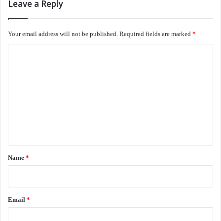
Leave a Reply
அப்ரைசல் மீட்டிங்
சக பணியாளரை வெல்ல
இரவெல்லாம்
Your email address will not be published.
Required fields are marked
*
கண்விழித்து உழைத்து
C
விடியலில் உறங்கியவனின்
o
கனவில் வந்தார்
m
உழவுச் சாலில்
m
விதைத்த விதைகளை
e
கொத்தித் தின்ற பறவைகளைக்
கல்லெடுத்து விரட்டிய தாத்தா.
n
t
*
*
Name
*
வேகுவேகென மூச்சிரைக்க
சாப்பாட்டுக் கூடையோடு
நடந்தவளுக்கு
Email
*
செல்போன் செய்தி சொன்னது