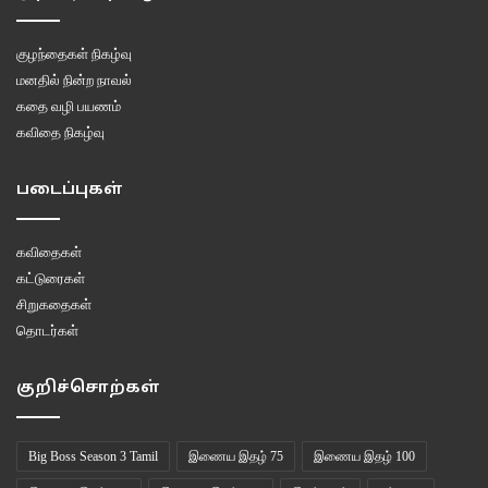
சுயநலவாதி.
*
குழந்தைகள் நிகழ்வு
மனதில் நின்ற நாவல்
கரிசலின் வெயிலை
கதை வழி பயணம்
தலையில் சுமக்கும்
கவிதை நிகழ்வு
வேலிச் செடிகளைத்
தாங்கி நிற்கும்
படைப்புகள்
வைப்பாற்றங்கரையில்
வளர்ந்து
கவிதைகள்
வெடித்துக் கிடக்கும்
கட்டுரைகள்
வெள்ளரிப் பழங்களின்
சிறுகதைகள்
சுவையறிந்த
தொடர்கள்
நண்பன் ஈந்த பழத்தை
வாங்க மறுக்கிறான்
குறிச்சொற்கள்
சாதிக் கலவரத்தில்
வெடித்த வெள்ளரிப் பழமாய்
சிதிலமடைந்த அப்பனின்
Big Boss Season 3 Tamil
இணைய இதழ் 75
இணைய இதழ் 100
உடலைக் கண்டவன்.