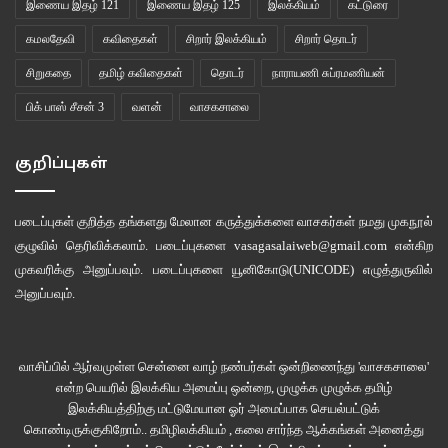
இணைய இதழ் 121
இணைய இதழ் 125
இலக்கியம்
கட்டுரை
கமலதேவி
கவிதைகள்
சிறார் இலக்கியம்
சிறார் தொடர்
சூரியப் பூவின்
மகரந்தமெனத்
சிறுகதை
தமிழ் கவிதைகள்
தொடர்
நாராயணி சுப்ரமணியன்
தரையெங்கும்
பிக் பாஸ் சீசன் 3
வளன்
வாசகசாலை
படர்ந்திருக்கின்றன
பொன் மஞ்சள்
குறிப்புகள்
நெருஞ்சிகள்.
படைப்புகள் குறித்த தங்களது மேலான கருத்துக்களை வாசகர்கள் நமது
முகநூல்
*
குழுவில்
தெரிவிக்கலாம். படைப்புகளை
vasagasalaiweb@gmail.com
என்கிற
முகவரிக்கு அனுப்பவும். படைப்புகளை
யூனிகோடு(UNICODE)
எழுத்துருவில்
mukilan0923@gmail.com
அனுப்பவும்.
இணைய இதழ் 122
இலக்கியம்
கவிதைகள்
வாசிப்பில் ஆர்வமுள்ள சென்னை வாழ் நண்பர்கள் ஒன்றிணைந்து 'வாசகசாலை'
வாசகசாலை
என்ற பெயரில் இலக்கிய அமைப்பு ஒன்றை, முழுக்க முழுக்க தமிழ்
இலக்கியத்திற்கு மட்டுமேயான ஓர் அமைப்பாக செயல்பட்டுக்
கொண்டிருக்குகிறோம்.. தமிழிலக்கியம் , கலை சார்ந்த ஆக்கங்கள் அனைத்து