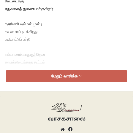
வேட்டைக்கு
ஏறுகளைத் துணையாக்குகிறார்
கருமேனி அம்மன் முன்பு
கவனமாய் நடக்கிறது
பலியாட்டுப் பந்தி
கல்யாணம் காதுகுத்தென
கணக்கிலடங்காத கூட்டம்
மேலும் வாசிக்க
மண்டபம் தராத இளைப்பாறலை
மரங்கள் தருகின்றன
உபயக் கல்வெட்டில்
ஊரார் பெயர்கள் நிரம்பி வழிய
நிழல் தரும் மரமும்
வாசகசாலை
நீர் தரும் கண்மாயும்
Website
Facebook
விடுபட்டாலும்