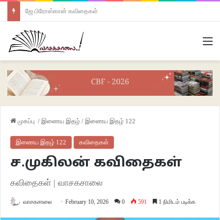
ஜே.பிரோஸ்கான் கவிதைகள்
M
முகப்பு
/
இணைய இதழ்
/
இணைய இதழ் 122
இணைய இதழ் 122
கவிதைகள்
ச.முகிலன் கவிதைகள்
கவிதைகள் | வாசகசாலை
வாசகசாலை
February 10, 2026
0
591
1 நிமிடம் படிக்க