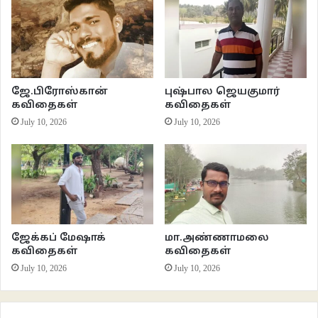
*
இழப்பின் வலி தாளாத
தாயைப் பிரிந்த மறிக்கு
ஜே.பிரோஸ்கான்
புஷ்பால ஜெயகுமார்
கூடுதல் நோவைத் தருகிறது
கவிதைகள்
கவிதைகள்
கோடையின் வெம்மை
July 10, 2026
July 10, 2026
செருப்பின்றி
தரைச் சூட்டைப் பழகியிருந்த
இடையனின் நிழலில்
இளைப்பாறிய மறிக்கு
காம்பாகின
ஜேக்கப் மேஷாக்
மா.அண்ணாமலை
அவனது விரல்கள்.
கவிதைகள்
கவிதைகள்
July 10, 2026
July 10, 2026
*
அலுவலகத்தில்