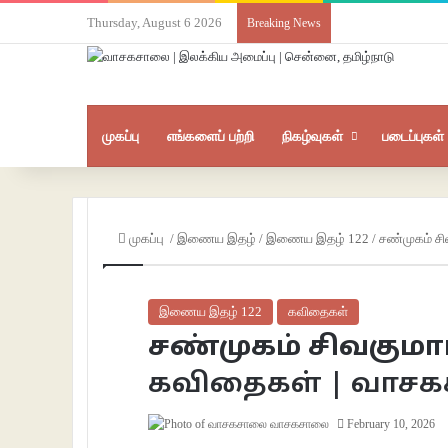
Thursday, August 6 2026
Breaking News
முகப்பு
எங்களைப் பற்றி
நிகழ்வுகள்
படைப்புகள்
முகப்பு
/
இணைய இதழ்
/
இணைய இதழ் 122
/
சண்முகம் ச
இணைய இதழ் 122
கவிதைகள்
சண்முகம் சிவகுமா
கவிதைகள் | வாச
வாசகசாலை
February 10, 2026