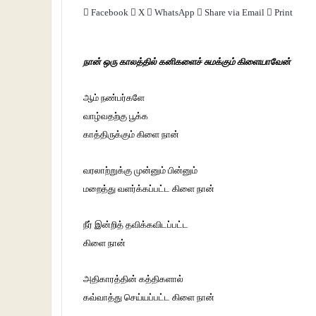
Facebook
X
WhatsApp
Share via Email
Print
நான் ஒரு காலத்தில் கனிகளைச் சுமக்கும் கிளையாவேன்
ஆம் நண்பர்களே
வாழ்வதற்கு பூக்க
காத்திருக்கும் கிளை நான்
வரலாற்றுக்கு முன்னும் பின்னும்
மறைத்து வளர்க்கப்பட்ட கிளை நான்
நீர் இன்றித் தவிக்கவிடப்பட்ட
கிளை நான்
அதிகாரத்தின் கத்திகளால்
கவ்வாத்து செய்யப்பட்ட கிளை நான்