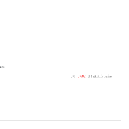
லை
0
602
1 நிமிடம் படிக்க