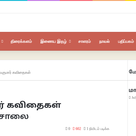
திரைக்களம்
இணைய இதழ்
சாளரம்
நாவல்
பதிப்பகம்
மே
ிவகுமார் கவிதைகள்
ம
Ju
ர் கவிதைகள்
கசாலை
0
602
1 நிமிடம் படிக்க