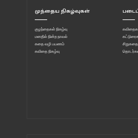
முந்தைய நிகழ்வுகள்
படைப்
குழந்தைகள் நிகழ்வு
கவிதைக
மனதில் நின்ற நாவல்
கட்டுரைக
கதை வழி பயணம்
சிறுகதை
கவிதை நிகழ்வு
தொடர்கள