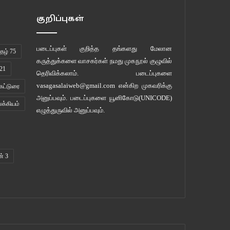
குறிப்புகள்
படைப்புகள் குறித்த தங்களது மேலான
ழ் 75
கருத்துக்களை வாசகர்கள் நமது
முகநூல் குழுவில்
21
தெரிவிக்கலாம். படைப்புகளை
vasagasalaiweb@gmail.com
என்கிற முகவரிக்கு
கட்டுரை
அனுப்பவும். படைப்புகளை
யூனிகோடு(UNICODE)
லக்கியம்
எழுத்துருவில் அனுப்பவும்.
ன் 3