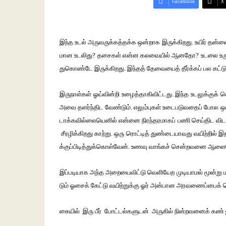
Facebook
X
இந்த உடல்‌ அருவருக்கத்தக்க ஒன்றாக இருக்கிறது. உயிர் தன்
மான உடலிது? தசைகள் என்ன கலவையில் ஆனதோ? உடலை உருவா
துகொண்டே இருக்கிறது. இந்தத் தேவையைத் தீர்க்கப் பல கட்டுப
இருநாள்கள் ஓய்வின்றி உழைத்தாகிவிட்டது. இந்த உடலுக்குக்
அவை தளர்ந்திட வேண்டும். எலும்புகள் உடைபடுவதைப் போல ஒ
டாக்கவில்லையெனில் என்னை நிரந்தரமாகப் பணி செய்திட விடாத
சீரழிக்கிறது காற்று. ஒரு ரொட்டித் துண்டையாவது வயிற்றில்
க்குப்பிடித்துக்கொள்வேன். உணவு வாங்கச் சென்றவனை ஆ
இப்படியாக அந்த அறையைவிட்டு வெளியேற முடியாமல் மூன்று 
டும் ஓசைக் கேட்டு வயிற்றுக்கு ஓர் அன்பான அரவணைப்பைக் க
கையில் இரு பீர் போட்டல்களுடன் அருகில் நின்றவனைக் கண் ஜ