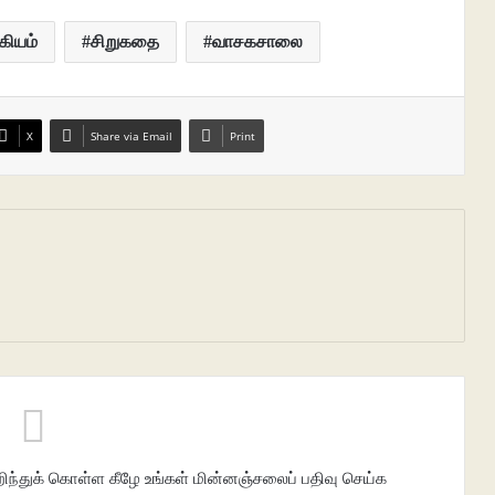
கியம்
சிறுகதை
வாசகசாலை
X
Share via Email
Print
்துக் கொள்ள கீழே உங்கள் மின்னஞ்சலைப் பதிவு செய்க