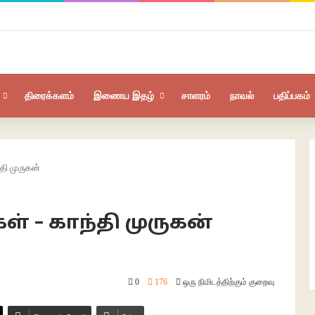
திரைக்களம்
இணைய இதழ்
சாளரம்
நாவல்
பதிப்பகம்
்தி முருகன்
கள் – காந்தி முருகன்
0
176
ஒரு நிமிடத்திற்கும் குறைவு