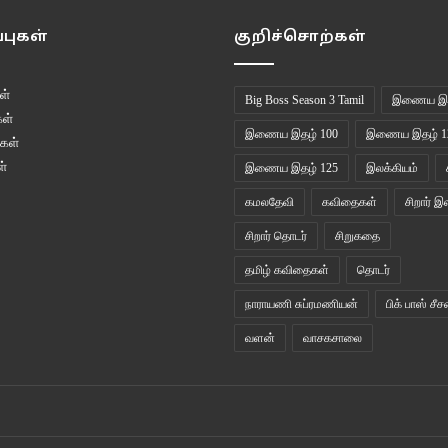
புகள்
குறிச்சொற்கள்
ள்
Big Boss Season 3 Tamil
இணைய இத
ள்
இணைய இதழ் 100
இணைய இதழ் 1
கள்
்
இணைய இதழ் 125
இலக்கியம்
கமலதேவி
கவிதைகள்
சிறார் இ
சிறார் தொடர்
சிறுகதை
தமிழ் கவிதைகள்
தொடர்
நாராயணி சுப்ரமணியன்
பிக் பாஸ் சீச
வளன்
வாசகசாலை