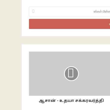
உங்கள்
மின்னஞ்சலைப்
உள்ளீடு
செய்க
ஆசான் - உதயா சக்கரவர்த்தி