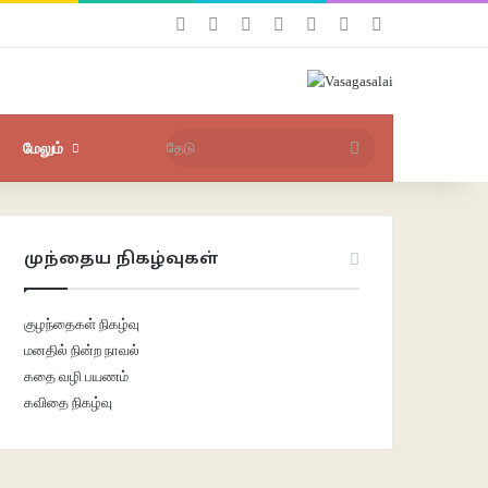
Facebook
X
YouTube
Instagram
புகுபதிகை
சீரற்ற பதிவுகள்
Sidebar
தேடு
மேலும்
முந்தைய நிகழ்வுகள்
குழந்தைகள் நிகழ்வு
மனதில் நின்ற நாவல்
கதை வழி பயணம்
கவிதை நிகழ்வு