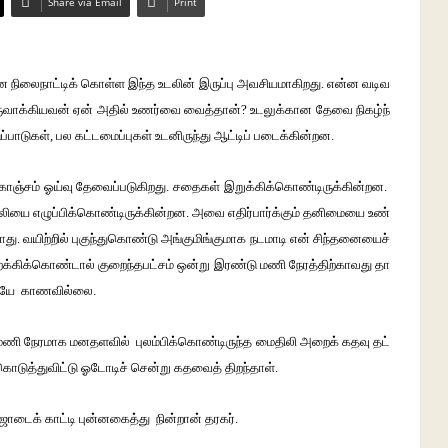
Share via Email
Print
னை நிலைநாட்டிக் கொள்ள இந்த உடலின் இருப்பு அவசியமாகிறது. என்ன வடிவ
க்கியவன் ஏன் அதில் உணர்வை வைத்தான்? உடலுக்கான தேவை நிகழ்ந்
்பாடுகள், பல கட்டமைப்புகள் உடனிருந்து ஆட்டிப் படைக்கின்றன.
 கொஞ்சம் ஓய்வு தேவைப்படுகிறது. சதைகள் இறுக்கிக்கொண்டிருக்கின்றன.
லியை எழுப்பிக்கொண்டிருக்கின்றன. அவை எதிர்பார்க்கும் தனிமையை உண்
ு. வயிற்றில் புகுந்துகொண்டு அங்குமிங்குமாக நடமாடி என் சிந்தனையைச்
 இறக்கிக்கொண்டால் குறைந்தபட்சம் ஒன்று இரண்டு மணி நேரத்திற்காவது தா
ளையே காணவில்லை.
மணி நேரமாக மனதளவில் புலம்பிக்கொண்டிருந்த மைதிலி அறைக் கதவு தட்
ொடுத்துவிட்டு ஓடோடிச் சென்று கதவைத் திறந்தாள்.
ாடைக் காட்டி புன்னகைத்து நின்றான் தரகர்.