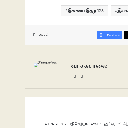
இணைய இதழ் 125
இலக்
பகிரவும்
Facebook
வாசகசாலை
Website
Facebook
வாசகசாலை பதிவேற்றங்களை உடனுக்குடன் அறிந