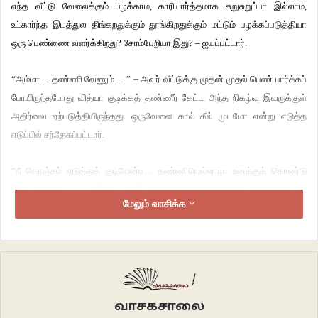
எந்த வீட்டு வேலைக்கும் பழக்காம, காரியார்த்தமாக சுறுசுறுப்பா இல்லாம,
உட்கார்ந்த இடத்துல திங்கறதுக்கும் தூங்கிறதுக்கும் மட்டும் பழக்கப்படுத்தியா
ஒரு பெண்ணை வளர்க்கிறது? சோம்பேறியா இது? – ஐயப்பட்டார்.
“அம்மா… தண்ணி வேணும்… ” – அவர் வீட்டுக்கு முதன் முதல் பெண் பார்க்கப்
போயிருந்தபோது வித்யா குடிக்கத் தண்ணீர் கேட்ட அந்த நிகழ்வு இவருக்குள்
அதிர்வை ஏற்படுத்தியிருந்தது. ஒருவேளை கால் கீல் முடமோ என்று எடுத்த
எடுப்பில் சந்தேகப்பட்டார்.
“நீ கொஞ்சம் எடுத்துக் குடியேன்டி… தண்ணியெல்லாமா உனக்குக் கொண்டு
வந்து தரணும்…” – இப்படிப் பதில் சொல்லியிருக்கலாம்தான். எப்போதோ ஒரு
மேலும் வாசிக்க
வேளை உட்கார்ந்த இடத்திலிருந்து தண்ணீர் கேட்கும் பிறவிக்கு இப்படிப் பதில்
கொடுப்பதில் தவறில்லைதான். ஆனால் எப்போதுமே சோம்பேறிக் கழுதையாய்
இடத்தைத் தேய்த்துக்கொண்டு, இருக்கும் இடத்தில் பிசினாய் ஒட்டிக்கொண்டு,
கொஞ்சம்கூட வெட்கமில்லாமல் இப்படி இருந்த இடத்திலிருந்து தண்ணி கொடு
என்று கேட்கும் இருபத்தைந்து வயசுப் பெண்ணை என்னவென்றுதான்
நினைப்பது? செல்லம் கொடுத்து வைத்திருப்பதற்கும் ஓர் அளவில்லையா?
வாசகசாலை