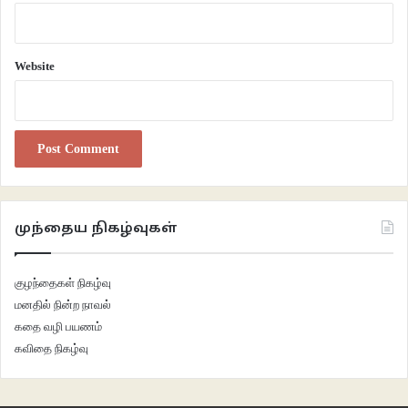
இப்போதும்கூடப் பெருமூச்சு எழத்தான் செய்கிறது அவருக்கு.
“ரெண்டு பேரும் விரும்புறாங்க… பிடிச்சிருக்குன்னுட்டாங்க.. இத வேண்டாம்னு
Website
கண்ணன்டச் சொல்லி… அப்புறம் வேறே ஏதேனும் பார்த்து, தேடிக் கண்டுபிடிச்சப்
பண்ணி வச்சு… அது சரியில்லாமப் போச்சுன்னா பிறகு நமக்குத்தான் சங்கடம்.
ஆயுசுக்கும் மனசு நிம்மதியில்லாமப் போகும்… முதல்ல பார்த்ததையே முடின்னு
ஆயிரம் தடவை சொன்னனேப்பா… இப்போ எதையோ ஒண்ணைக் கொண்டு
வந்து என் தலைல கட்டி என் வாழ்க்கையையே கெடுத்திட்டியேப்பா… ன்னு
நாளைக்கு உங்களைத்தான் குற்றம் சாட்டுவான். கூண்டுல ஏத்துவான்…
வேண்டாம்… அவன் சம்மதம்ன்னு சொன்னதையே அவனுக்குப் பண்ணி
முந்தைய நிகழ்வுகள்
வச்சிடுங்க… அதான் நமக்கு நல்லது, நிம்மதி…”, காஞ்சனாவின் வார்த்தைகள்
இவரைக் கட்டிப் போட்டுவிட்டன.
குழந்தைகள் நிகழ்வு
மனதில் நின்ற நாவல்
ஆனாலும் மனதுக்குள் ஆயிரம் சந்தேகங்கள் இருக்கத்தான் செய்தன. அந்தப்
கதை வழி பயணம்
பெண் மருமகளாய் வந்து கொஞ்சமேனும் காஞ்சனாவுக்கு உதவியாய் இருக்குமா?
கவிதை நிகழ்வு
வீட்டுக் காரியங்களில் பங்கெடுத்துக்கொண்டு அவளின் பாரத்தைக்
குறைக்குமா? அவனுக்கு உறுதுணையாய் நிற்குமா? அல்லது கிடப்பது கிடக்கட்டும்