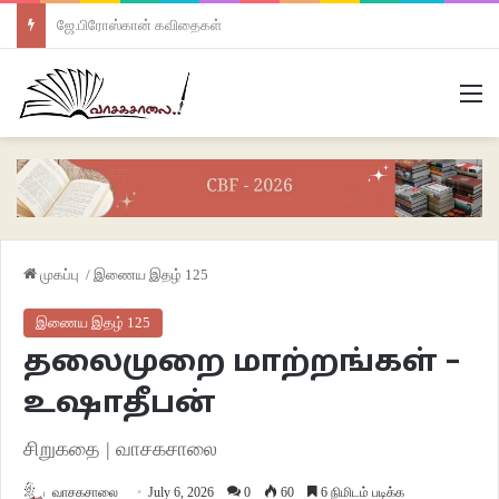
ஜே.பிரோஸ்கான் கவிதைகள்
M
முகப்பு
/
இணைய இதழ் 125
இணைய இதழ் 125
தலைமுறை மாற்றங்கள் –
உஷாதீபன்
சிறுகதை | வாசகசாலை
வாசகசாலை
July 6, 2026
0
60
6 நிமிடம் படிக்க