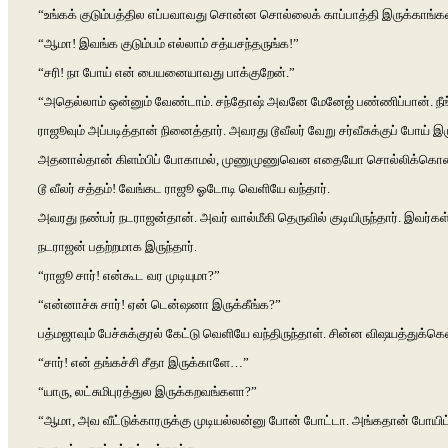
“உங்கக் குடும்பத்தில எப்பவாவது சொன்ன சொல்லைக் காப்பாத்தி இருக்காங்
“ஆமா! இவங்க குடும்பம் எல்லாம் சத்யசந்தருங்க!”
“சரி! நா போய் என் பையனையாவது பாக்குறேன்.”
“அதெல்லாம் ஒன்னும் வேண்டாம். சந்தோஷ் அவனே மேனேஜ் பண்ணிப்பான். நீங்க சா
ராஜூவும் அப்படித்தான் நினைத்தார். அவரது டூவீலர் வேறு சர்வீசுக்குப் போய் 
அதனால்தான் கிளம்பிப் போகாமல், முணுமுணுவென எதையோ சொல்லிக்கொண்டு 
டூ வீலர் சத்தம்! வேங்கட ராஜூ ஓடோடி வெளியே வந்தார்.
அவரது நண்பர் நடராஜன்தான். அவர் வால்மீகி தெருவில் குடியிருந்தார். இவர்கள
நடராஜன் பதற்றமாக இருந்தார்.
“ராஜூ சார்! என்கூட வர முடியுமா?”
“என்னாச்சு சார்! ஏன் டென்ஷனா இருக்கீங்க?”
பத்மஜாவும் பேச்சுக்குரல் கேட்டு வெளியே வந்திருந்தாள். சின்ன விஷயத்துக்
“சார்! என் தங்கச்சி சீதா இருக்காளே…”
“யாரு, லட்சுமிபுரத்துல இருக்கறவங்களா?”
“ஆமா, அவ வீட்டுக்காரருக்கு முடியல்லன்னு போன் போட்டா. அங்கதான் போயிட்