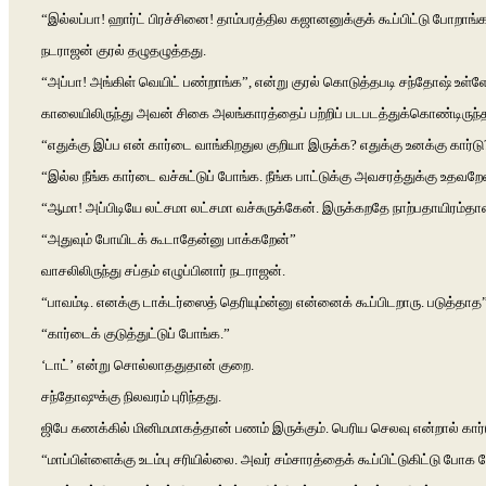
“இல்லப்பா! ஹார்ட் பிரச்சினை! தாம்பரத்தில கஜானனுக்குக் கூப்பிட்டு போறாங்
நடராஜன் குரல் தழுதழுத்தது.
“அப்பா! அங்கிள் வெயிட் பண்றாங்க”, என்று குரல் கொடுத்தபடி சந்தோஷ் உள்
காலையிலிருந்து அவன் சிகை அலங்காரத்தைப் பற்றிப் படபடத்துக்கொண்டிருந
“எதுக்கு இப்ப என் கார்டை வாங்கிறதுல குறியா இருக்க? எதுக்கு உனக்கு கார்டு
“இல்ல நீங்க கார்டை வச்சுட்டுப் போங்க. நீங்க பாட்டுக்கு அவசரத்துக்கு உதவறே
“ஆமா! அப்பிடியே லட்சமா லட்சமா வச்சுருக்கேன். இருக்கறதே நாற்பதாயிரம்தான
“அதுவும் போயிடக் கூடாதேன்னு பாக்கறேன்”
வாசலிலிருந்து சப்தம் எழுப்பினார் நடராஜன்.
“பாவம்டி. எனக்கு டாக்டர்ஸைத் தெரியும்ன்னு என்னைக் கூப்பிடறாரு. படுத்தாத
“கார்டைக் குடுத்துட்டுப் போங்க.”
‘டாட்’ என்று சொல்லாததுதான் குறை.
சந்தோஷுக்கு நிலவரம் புரிந்தது.
ஜிபே கணக்கில் மினிமமாகத்தான் பணம் இருக்கும். பெரிய செலவு என்றால் கார்
“மாப்பிள்ளைக்கு உடம்பு சரியில்லை. அவர் சம்சாரத்தைக் கூப்பிட்டுகிட்டு போ