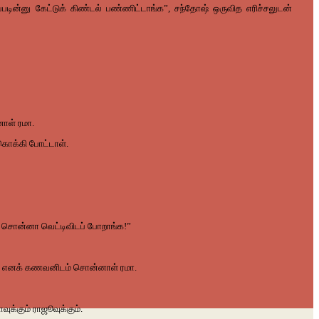
்படின்னு கேட்டுக் கிண்டல் பண்ணிட்டாங்க”, சந்தோஷ் ஒருவித எரிச்சலுடன்
ாள் ரமா.
ொக்கி போட்டாள்.
ன்னு சொன்னா வெட்டிவிடப் போறாங்க!”
ங்க“ எனக் கணவனிடம் சொன்னாள் ரமா.
வுக்கும் ராஜூவுக்கும்.