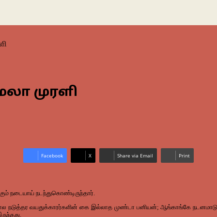
ளி
மலா முரளி
Facebook
X
Share via Email
Print
ும் நடையாய் நடந்துகொண்டிருந்தார்.
நடுத்தர வயதுக்காரர்களின் கை இல்லாத முண்டா பனியன்; ஆங்காங்கே நடனமாடும்
இருந்தது.