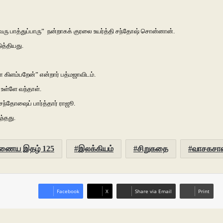
வரு பாத்துப்பாரு” நன்றாகக் குரலை உயர்த்தி சந்தோஷ் சொன்னான்.
த்தியது.
 கிளம்பறேன்” என்றார் பத்மஜாவிடம்.
 உள்ளே வந்தாள்.
ந்தோஷைப் பார்த்தார் ராஜூ.
ந்தது.
ணைய இதழ் 125
இலக்கியம்
சிறுகதை
வாசகசா
Facebook
X
Share via Email
Print