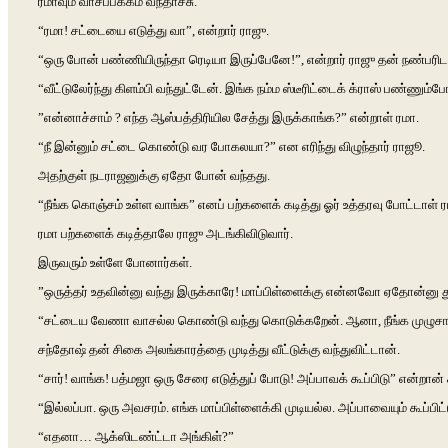
ரமாவும் வாசப்பக்கம் வந்தாச்சு.
“ரமா! சட்டையை எடுத்து வா”, என்றார் ராஜு.
“ஒரு போன் பண்ணியிருந்தா ரெடியா இருப்பேனே!”, என்றார் ராஜு தன் நண்பரிடம
“வீட்டுலேர்ந்து கிளம்பி வந்துட்டேன். இங்க நம்ம ஸ்டீரிட்டைக் க்ராஸ் பண்ண
”என்னாச்சாம் ? எந்த ஆஸ்பத்திரியில சேத்து இருக்காங்க?” என்றாள் ரமா.
“நீ இன்னும் சட்டை கொண்டு வர போகலயா?” என எரிந்து விழுந்தார் ராஜூ.
அதற்குள் நடராஜனுக்கு ஏதோ போன் வந்தது.
“நீங்க கொஞ்சம் உள்ள வாங்க” எனப் பற்களைக் கடித்து ஓர் உத்தரவு போட்டாள் ர
ரமா பற்களைக் கடித்தாலே ராஜு அடங்கிவிடுவார்.
இருவரும் உள்ளே போனார்கள்.
”ஒருத்தர் உதவின்னு வந்து இருக்காரே! மாப்பிள்ளைக்கு என்னவோ ஏதோன்னு 
“சட்டைய வேணா வாசல்ல கொண்டு வந்து கொடுக்கறேன். ஆனா, நீங்க முழுசா ஒ
சந்தோஷ் தன் சிகை அலங்காரத்தை முடித்து வீட்டுக்கு வந்துவிட்டான்.
“சார்! வாங்க! பத்மஜா ஒரு சேரை எடுத்துப் போடு! அப்பாவக் கூப்பிடு” என்றான்
“இல்லப்பா. ஒரு அவசரம். எங்க மாப்பிள்ளைக்கி முடியல்ல. அப்பாவையும் கூப்பிட்
“எதனா… ஆக்ஸிடண்ட்டா அங்கிள்?”