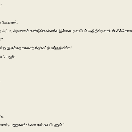
க”
ளே போனான்.
்த அப்பா, அவனைக் கண்டுகொள்ளவே இல்லை. ரமாவிடம் அதிதீவிரமாகப் பேசிக்கொண்டி
?”
ன்னு இருக்கற காசைத் தேச்சுட்டு வந்துடுவீங்க”
்”, ராஜூ.
”
டு.
க வேண்டியதுதான! உங்கள ஏன் கூப்பிடணும்.”