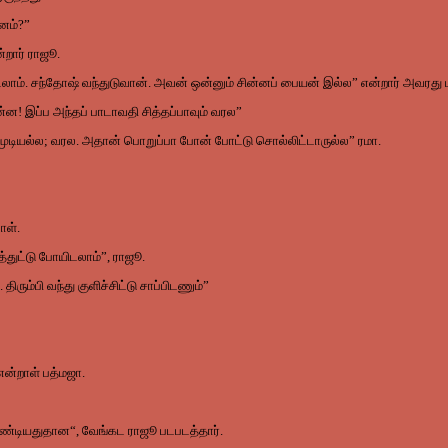
னம்?”
றார் ராஜூ.
டலாம். சந்தோஷ் வந்துடுவான். அவன் ஒன்னும் சின்னப் பையன் இல்ல” என்றார் அவரது
்ன! இப்ப அந்தப் பாடாவதி சித்தப்பாவும் வரல”
ு முடியல்ல; வரல. அதான் பொறுப்பா போன் போட்டு சொல்லிட்டாருல்ல” ரமா.
ாள்.
த்துட்டு போயிடலாம்”, ராஜூ.
ரும்பி வந்து குளிச்சிட்டு சாப்பிடணும்”
 என்றாள் பத்மஜா.
ண்டியதுதான“, வேங்கட ராஜூ படபடத்தார்.