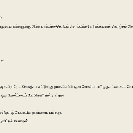
்.
ும்போதுதான் உங்களுக்கு அங்க டாக்டர்ஸ் தெரியும் சொல்வீங்களே! உங்களைக் கொஞ்சம் அ
மா.
துடிக்கிறாரே… கொஞ்சம் சட்டுன்னு நாம கிளம்பி உதவ வேண்டாமா? ஒரு சட்டைகூட க
ரு பேண்ட்டைப் போடுங்க” என்றாள் ரமா.
 சந்தோஷ் அப்பாவின் நண்பரைப் பார்த்து.
டுகிட்டுப் போறேன்.”