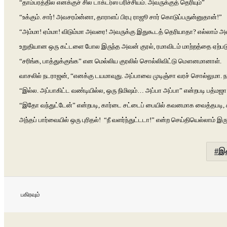
“தாம்பரத்தில எனக்குச் சில டாக்டர்ஸ பரிச்சியம். அவருக்குத் தெரியும்”
“உக்கும். சார்! அவசரம்ன்னா, தாராளப் பிரபு ராஜூ சார் கொடுப்பருன்னுதான்!”
“அம்மா! ஏம்மா! விடும்மா அவரை! அவருக்கு இதுகூடத் தெரியாதா? எல்லாம் அ
உறுதியான ஒரு கட்டளை போல இருந்த அவன் குரல், ரமாவிடம் மாற்றத்தை ஏற்படு
“சரிங்க, பாத்துக்குங்க” என மெல்லிய குரலில் சொல்லிவிட்டு மௌனமானாள்.
வாசலில் நடராஜன், “எனக்கு டயமாவுது. அப்பாவை முடிஞ்சா வரச் சொல்லுமா. நா
“இல்ல. அப்பாகிட்ட வண்டியில்ல, ஒரு நிமிஷம்… அப்பா அப்பா” என்றபடி பத்மஜா
“இதோ வந்துட்டேன்” என்றபடி, கார்டை சட்டைப் பையில் கவனமாக வைத்தபடி, ச
அந்தப் பார்வையில் ஒரு புரிதல்! “நீ வளர்ந்துட்டடா!” என்ற செய்தியெல்லாம் இரு
இ
பகிரவும்