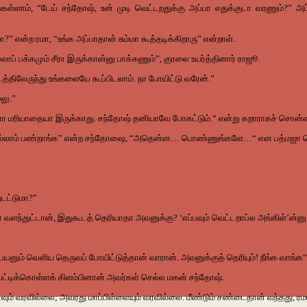
கள்ளாம், “டேய் சந்தோஷ், உன் முடி வெட்டறதுக்கு அப்பா எதுக்குடா வரணும்?” அப
என்ற ரமா, “உங்க அப்பாதான் சும்மா கூத்தடிக்கிறாரு” என்றாள்.
ாப் பக்கமும் சீரா இருக்கான்னு பாக்கணும்”, குரலை உயர்த்தினார் ராஜூ.
த்திலேருந்து உங்களையே கூப்பிடலாம். நா போயிட்டு வரேன்.”
்லு.”
ா மரியாதையா இருக்காது. சந்தோஷ் தனியாவே போகட்டும்.“ என்று கறாராகச் சொன்ன
் எல்லாம் பண்றாங்க” என்ற சந்தோஷை, “அதென்ன… பொண்ணுங்களே…“ என பத்மஜா க
ுடட்டுமா?”
 நல்லா வளந்துட்டான், இதுகூடத் தெரியாதா அவனுக்கு? ‘எப்பவும் வெட்டறாப்ல அங்கிள்’
ையனும் வெளிய தெருவப் போயிட்டுத்தான் வாரான். அவனுக்குத் தெரியும்! நீங்க வா
ட்டிக்கொள்ளக் கிளம்பினான் அவர்கள் செல்ல மகன் சந்தோஷ்.
தப்பாவும் வரவில்லை; அவரது மாப்பிள்ளையும் வரவில்லை. மீண்டும் சண்டைதான் வந்தது, ரமா