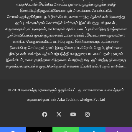
என்ற பெயரில் இலக்கிய அமைப்பு ஒன்றை, முழுக்க முழுக்க தமிழ்
கண்களுடன் மலங்க மலங்க அவரையே பார்த்துக்கொண்டிருந்தான். ஐயரோ
இலக்கியத்திற்கு மட்டுமேயான ஓர் அமைப்பாக செயல்பட்டுக்
பெரும் பீதி அடைந்தார். மாப்பிள்ளையாய் உட்கார்ந்து இருந்த நாதன் சிரித்தபடியே
கொண்டிருக்குகிறோம்.. தமிழிலக்கியம் , கலை சார்ந்த ஆக்கங்கள் அனைத்து
ஐயரைப் பார்த்துச் சொன்னான்,
தரப்பு மக்களுக்கும் கொண்டுச் சேர்க்கும் இலட்சியத்துடன் நாவல் ,
சிறுகதைகள், கட்டுரைகள், கவிதைகள் ஆகிய படைப்புகள் சார்ந்த நிகழ்வுகளை
முன்னெடுப்பதன் மூலம் குழந்தைகள் ,மாணவர்கள் , இளைய தலைமுறையினர்
“பயப்படாதீங்க.. ஒன்னும் பண்ணாதுங்க.. ரொம்ப நல்ல பிராணி..”
உள்ளிட்ட பொதுமக்களிடம் வாசிப்பு எனும் இன்றியமையாத பழக்கத்தை
நிலைப்பெற செய்வதன் மூலம் இயலுமென நம்புகிறோம். மேலும், இவர்களை
மணியன் மிகவும் சிரமப்பட்டு ஒரு வார்த்தை ஒன்றை உதிர்த்தான்.
நிகழ்வுகள் பங்கேற்க ஆர்வம் ஏற்படுத்தி கலந்துரையாட வைப்பதன் மூலமும்
இலக்கியம், கலை குறித்தான சிந்தனையும் அறிவுத் தேடலும் சிறந்த நல்லதொரு
சமூகத்தை உருவாக்க முடியுமென்றும் தீர்க்கமாக நம்புகிறோம்.
மேலும் வாசிக்க...
“ஹையர்..”
“இல்லப்பா.. நீதான் ஹையர்.. நா லோயர்..” – ஐயர் உண்மையிலேயே மிரண்டார்.
© 2019 அனைத்து உரிமைகளும் ஒதுக்கப்பட்டது.
வாசகசாலை
. வலைத்தளம்
“நீ எதுவும் தாய்லி எடுத்துக் கொடுக்காண்டா.. எல்லா நான் பாத்துக்குருதென்..
வடிவமைத்தவர்கள்
Arka Techknowledges Pvt Ltd
ன்னா..” என்றான்.
Facebook
X
YouTube
Instagram
அருகில் நின்றிருந்த அத்தனை பேரும் திடுக்கிட்டுவிட்டார்கள். ஐயர் விசுக்கென்று
எழுந்து தாட் பூட்டென்று கத்தினார். அத்தனை பேரும் பதறிவிட்டார்கள். சுப