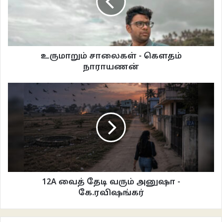
போதையிலும் நெல்லையப்பர் ஆனித் தேரென அவ்வளவு அழகாக, சர்வ
சாதாரணமாக நடப்பான். மதுவின் நெடியைத் தவிரப் போதையின் அடையாளம்
எதுவும் அவனிடத்தில் தெரியாது. சொல்லப்போனால் போதையில் கொஞ்சம்
தெளிவாகவே இருப்பான். மதுக்கடைகளில்கூட இவன் வாந்தியெடுத்து யாரும்
உருமாறும் சாலைகள் - கெளதம்
பார்த்ததில்லை. அன்றைக்கு ஏன் அப்படி ஆனது என்று தெரியவில்லை.
நாராயணன்
அத்தனை பேரும் மட்டையாகி விடுதி அறையில் கிடக்கும்போதுகூட
தெளிவாகவே தன் இரு சக்கர வாகனத்தில் ஹெல்மெட் எல்லாம் அணிந்து வரும்
அளவிற்குத் தெளிவாகவே திருமண மண்டபத்திற்கு வந்தான். மண்டபத்தின்
வாசலில் சந்தனக் குங்குமப் பன்னீர் வஸ்துக்களோடு மல்லிகைப்பூ மணக்க
மணக்க நின்றிருந்த குமரிகள் கைகளில் இருந்த தட்டிலிருந்து எடுத்து, நெற்றியில்
சந்தனக் கீற்றும் அதன் மத்தியில் குங்குமமும் வைப்பதற்குப் பதிலாகக்
குங்குமத்தில் கீற்றும் அதன் மத்தியில் சந்தனப் பொட்டும் வைத்தபோதே
மணியனை ஒரு மாதிரி பார்த்தார் அருகில் நின்றிருந்த மணப்பெண்ணின் தந்தை.
அவன் எங்கு போகிறான் என்ன செய்கிறான் என்பதையும்
12A வைத் தேடி வரும் அனுஷா -
கண்காணித்துக்கொண்டே இருந்தார். தாலி கட்டும் வைபவத்தைக் கண்ணாறக்
கே.ரவிஷங்கர்
காண்பதற்காக மேடையில் ஏறியவனை எல்லோரும் திரும்பிப் பார்க்க வைத்தது
மதுவின் நெடி. எல்லோர் மூக்கினுள்ளும் முந்நூறு ஈக்கள் நுழைந்தது போலப்