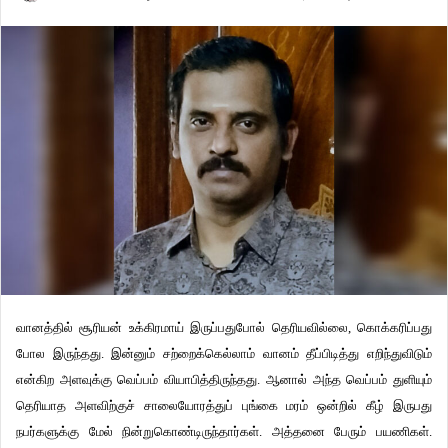
வானத்தில் சூரியன் உக்கிரமாய் இருப்பதுபோல் தெரியவில்லை, கொக்கரிப்பது
போல இருந்தது. இன்னும் சற்றைக்கெல்லாம் வானம் தீப்பிடித்து எறிந்துவிடும்
என்கிற அளவுக்கு வெப்பம் வியாபித்திருந்தது. ஆனால் அந்த வெப்பம் துளியும்
தெரியாத அளவிற்குச் சாலையோரத்துப் புங்கை மரம் ஒன்றில் கீழ் இருபது
நபர்களுக்கு மேல் நின்றுகொண்டிருந்தார்கள். அத்தனை பேரும் பயணிகள்.