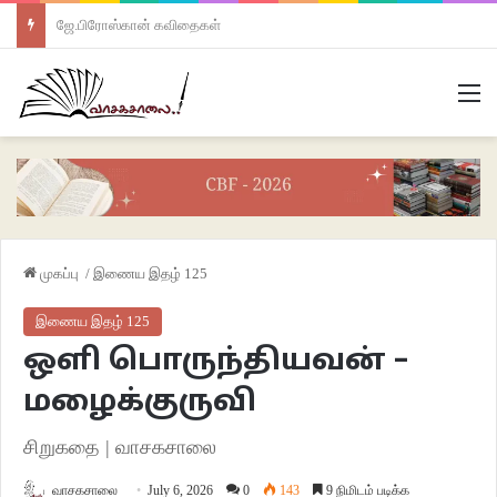
ஜே.பிரோஸ்கான் கவிதைகள்
M
முகப்பு
/
இணைய இதழ் 125
இணைய இதழ் 125
ஒளி பொருந்தியவன் –
மழைக்குருவி
சிறுகதை | வாசகசாலை
வாசகசாலை
July 6, 2026
0
143
9 நிமிடம் படிக்க