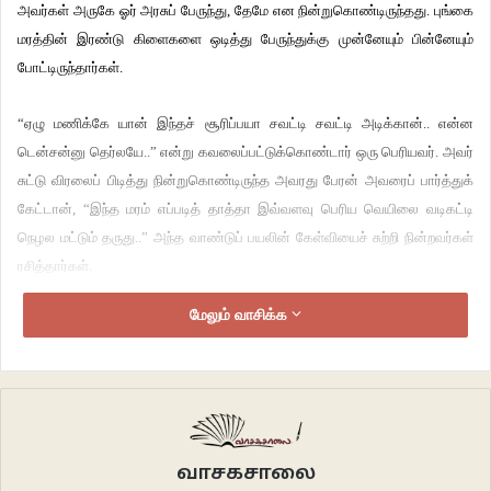
அவர்கள் அருகே ஓர் அரசுப் பேருந்து, தேமே என நின்றுகொண்டிருந்தது. புங்கை
மரத்தின் இரண்டு கிளைகளை ஒடித்து பேருந்துக்கு முன்னேயும் பின்னேயும்
போட்டிருந்தார்கள்.
“ஏழு மணிக்கே யான் இந்தச் சூரிப்பயா சவட்டி சவட்டி அடிக்கான்.. என்ன
டென்சன்னு தெர்லயே..” என்று கவலைப்பட்டுக்கொண்டார் ஒரு பெரியவர். அவர்
சுட்டு விரலைப் பிடித்து நின்றுகொண்டிருந்த அவரது பேரன் அவரைப் பார்த்துக்
கேட்டான், “இந்த மரம் எப்படித் தாத்தா இவ்வளவு பெரிய வெயிலை வடிகட்டி
நெழல மட்டும் தருது..” அந்த வாண்டுப் பயலின் கேள்வியைச் சுற்றி நின்றவர்கள்
ரசித்தார்கள்.
மேலும் வாசிக்க
ஆனால் புங்கை மரத்தின் நிழலையோ அந்த வாண்டுப் பயலின் ரசமான
கேள்வியையோ ரசிக்கும் மனநிலையில் நாதன் இல்லை. நாதனுக்கு அவ்வளவு
எரிச்சலாக இருக்கிறது. தூத்துக்குடியிலிருந்து கிளம்பிய பேருந்து பாதியிலேயே
பழுதாகி நின்றுகொண்டிருக்கிறது. முகூர்த்தம் முடிவதற்குள் எப்படியாவது
திருநெல்வேலியில் நடக்கும் மணியனின் திருமணத்திற்குச் சென்றுவிட
வேண்டும்.
வாசகசாலை