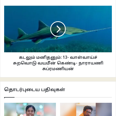
ஒளவையார் போலத்தான்.
அம்மா எக்கத்துடன் அவர்கள் இருவரையும் பார்த்தார். அந்த ஏக்கத்தின் பொருள்
– அவர்களுக்குப் பிள்ளைகள் இல்லை என்பதுதான். அவர்களும் அதைப்
புரிந்துகொண்டார்கள். இன்று நேற்றா இந்த நாடகம் நடக்கின்றது?
“எட வரதலிங்கம்… சாருமதி எத்தினை மணிக்கு நாளைக்கு வருவாள்?”
ஏக்கத்தை முறித்துக்கொண்டே கேட்டார் அம்மா. சாருமதி – வரதலிங்கத்துக்கும்
கடலும் மனிதனும்: 13- வாள்வாய்ச்
சதாநேசனுக்கும் இடைப்பட்டவள். சாருமதி குடும்பத்தினர் இந்தப் பிறந்தநாள்
சுறவொடு வயமீன் கெண்டி- நாராயணி
விழாவுக்காக கனடாவில் இருந்து வருகின்றார்கள்.
சுப்ரமணியன்
“விடியக் காலைமை எட்டு மணிக்கு ஃபிளையிட் வரும். நானும் அண்ணாவும்
போய்க் கூட்டி வருவம் அம்மா…. நீங்கள் ஒண்டுக்கும் யோசிக்காதையுங்கோ.
தொடர்புடைய பதிவுகள்
இண்டைக்காவது கொஞ்சம் வெள்ளணவாப் படுங்கோ” என்றான் சதாநேசன்.
அம்மா, தன் கடைசி மகன் சதாநேசனுடன் அவுஸ்திரேலியாவில் இருக்கின்றார்.
சதாநேசன் தனது வேலை நேரம் போக, மிகுதி நேரத்தில் தமிழ்ப் பள்ளி ஒன்றில்