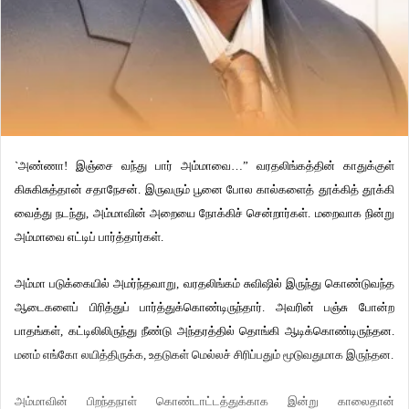
`அண்ணா! இஞ்சை வந்து பார் அம்மாவை…” வரதலிங்கத்தின் காதுக்குள்
கிசுகிசுத்தான் சதாநேசன். இருவரும் பூனை போல கால்களைத் தூக்கித் தூக்கி
வைத்து நடந்து, அம்மாவின் அறையை நோக்கிச் சென்றார்கள். மறைவாக நின்று
அம்மாவை எட்டிப் பார்த்தார்கள்.
அம்மா படுக்கையில் அமர்ந்தவாறு, வரதலிங்கம் சுவிஷில் இருந்து கொண்டுவந்த
ஆடைகளைப் பிரித்துப் பார்த்துக்கொண்டிருந்தார். அவரின் பஞ்சு போன்ற
பாதங்கள், கட்டிலிலிருந்து நீண்டு அந்தரத்தில் தொங்கி ஆடிக்கொண்டிருந்தன.
மனம் எங்கோ லயித்திருக்க, உதடுகள் மெல்லச் சிரிப்பதும் மூடுவதுமாக இருந்தன.
அம்மாவின் பிறந்தநாள் கொண்டாட்டத்துக்காக இன்று காலைதான்