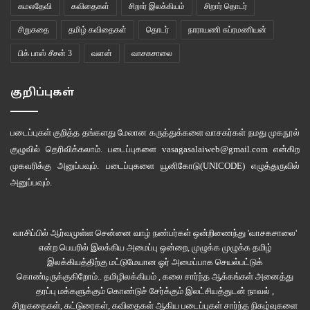
சீனப் பெண்ணையும் ’லிவிங் டு கெதராக’ வைத்திருக்கின்றார்கள். ஒருத்தராவது
கமலதேவி
கவிதைகள்
சிறார் இலக்கியம்
சிறார் தொடர்
வெள்ளைக்காரரைத் திருமணம் செய்யவில்லையே என்பது சாருமதியின் கவலை.
சிறுகதை
தமிழ் கவிதைகள்
தொடர்
நாராயணி சுப்ரமணியன்
அதைவிட மூன்று பேருக்கும் பூச்சி புழுக்கள் இல்லையென்பது அம்மாவின்
பிக் பாஸ் சீசன் 3
வளன்
வாசகசாலை
பெருங்குறை. அம்மாவுக்கு எல்லாருடைய பெயரும் அத்துப்படி. ஞாபகமறதி
கிடையாது.
குறிப்புகள்
“எல்லாரும் இஞ்சை ஓடி வாருங்கோ… ஆரோ ஒரு புது லேடி எங்கடை வீட்டுக்கு
வந்திருக்கின்றா” என்று அம்மாவைப் பார்த்து கிண்டலடித்தாள் சாருமதி.
படைப்புகள் குறித்த தங்களது மேலான கருத்துக்களை வாசகர்கள் நமது
முகநூல்
குழுவில்
தெரிவிக்கலாம். படைப்புகளை
vasagasalaiweb@gmail.com
என்கிற
எல்லோரும் ஆங்கிலத்தில்தான் கதைத்தார்கள். ஆனால், ஒவ்வொருவருடைய
முகவரிக்கு அனுப்பவும். படைப்புகளை
யூனிகோடு(UNICODE)
எழுத்துருவில்
ஸ்ரைலும் வித்தியாசமாக இருந்தது. அவர்களின் சாப்பாட்டு முறைமைகளும்
அனுப்பவும்.
வித்தியாசமாக இருந்தன. ஒருவர் பிஷா என்றும், இன்னொருவர் கேஎவ்சி
என்றும், மற்றவர் நூடில்ஸ் என்றும் சொல்வார்கள். ஒவ்வொருத்தரும் ஒவ்வொரு
வாசிப்பில் ஆர்வமுள்ள சென்னை வாழ் நண்பர்கள் ஒன்றிணைந்து 'வாசகசாலை'
விதமான நிறங்கள். வித்தியாசமான உருவங்கள். ஒருவருக்குக் கண் மேலே
என்ற பெயரில் இலக்கிய அமைப்பு ஒன்றை, முழுக்க முழுக்க தமிழ்
இழுத்திருக்கும். மற்றவருக்குக் கீழே இழுத்திருக்கும். வித்தியாசமான ஆடைகள்,
இலக்கியத்திற்கு மட்டுமேயான ஓர் அமைப்பாக செயல்பட்டுக்
வித்தியாசமான பழக்கவழக்கங்கள்.
கொண்டிருக்குகிறோம்.. தமிழிலக்கியம் , கலை சார்ந்த ஆக்கங்கள் அனைத்து
தரப்பு மக்களுக்கும் கொண்டுச் சேர்க்கும் இலட்சியத்துடன் நாவல் ,
சிறுகதைகள், கட்டுரைகள், கவிதைகள் ஆகிய படைப்புகள் சார்ந்த நிகழ்வுகளை
”அவுஸ்திரேலியாவும் கனடாவும் மல்ரி கல்சரர் நாடுகள். எங்கடை மல்ரி கல்சரர்