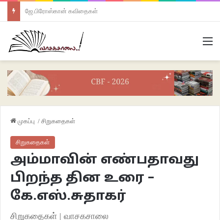
ஜே.பிரோஸ்கான் கவிதைகள்
M
முகப்பு
/
சிறுகதைகள்
சிறுகதைகள்
அம்மாவின் எண்பதாவது
பிறந்த தின உரை –
கே.எஸ்.சுதாகர்
சிறுகதைகள் | வாசகசாலை