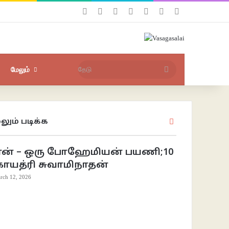
Facebook
X
YouTube
Instagram
புகுபதிகை
சீரற்ற பதிவுகள்
Sidebar
தேடு
மேலும்
லும் படிக்க
Close
ான் – ஒரு போஹேமியன் பயணி;10
காயத்ரி சுவாமிநாதன்
rch 12, 2026