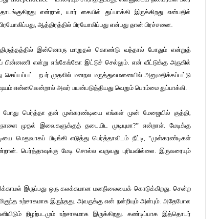
ொடங்குகிறது என்றால், யார் கையில் துப்பாக்கி இருக்கிறது என்பதில்
ி பிரயோகிப்பது, ஆத்திரத்தில் பிரயோகிப்பது என்பது தான் பிரச்சனை.
 திருத்தத்தில் இன்னொரு மாறுதல் கொண்டு வந்தால் போதும் என்றுத்
 பின்னணி என்று எங்கேங்கோ இட்டுச் செல்லும். என் வீட்டுக்கு அருகில்
ு செய்யப்பட்ட நபர் முதலில் மனநல மருத்துவமனையில் அனுமதிக்கப்பட்டு
ிஷயம் என்னவென்றால் அவர் பயன்படுத்தியது வெறும் பொம்மை துப்பாக்கி.
த போது பெர்த்தா தன் முள்கரண்டியை எங்கள் முன் மேஜையில் குத்தி,
நாளை முதல் இவைகளுக்குத் தடையிட முடியுமா?” என்றாள். மேடிக்கு
ை மெதுவாகப் பிடிங்கி எடுத்து பெர்த்தாவிடம் நீட்டி, “முள்கரண்டிகள்
றான். பெர்த்தாவுக்கு மேடி சொல்ல வருவது புரியவில்லை. இருவரையும்
் தெரிவிக்காமல் இருப்பது ஒரு கலக்கமான மனநிலையைக் கொடுக்கிறது. சென்ற
ு மிகுந்த உற்சாகமாக இருந்தது. அவருக்கு என் நன்றியும் அன்பும். அதேபோல
ளியிடும் நிழற்படமும் உற்சாகமாக இருக்கிறது. கண்டிப்பாக இத்தொடர்