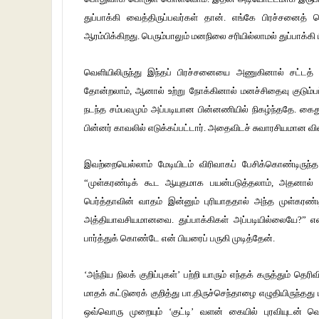
துப்பாக்கி வைத்திருப்பவர்கள் தான். எங்கே பிரச்சனைத் த
ஆரம்பிக்கிறது. பெரும்பாலும் மனநிலை சரியில்லாமல் துப்பாக்க
வெளியிலிருந்து இந்தப் பிரச்சனையை அணுகினால் சட்டத்
தோன்றலாம், ஆனால் உற்று நோக்கினால் மனச்சிதைவு குடும்பப்
நடந்த சம்பவமும் அப்படியான பின்னணியில் நிகழ்ந்ததே. கைத
பின்னர் காவலில் எடுக்கப்பட்டார். அதைவிடச் சுவாரசியமான வ
இவற்றையெல்லாம் மேடியிடம் விரிவாகப் பேசிக்கொண்டிருந்
“முள்கரண்டிக் கூட ஆயுதமாக பயன்படுத்தலாம், அதனால் 
பெர்த்தாவின் வாதம் இன்னும் புரியாததால் அந்த முள்கரண்டிய
அத்தியாவசியமானவை. துப்பாக்கிகள் அப்படியில்லையே?” என்
பார்த்துக் கொண்டே என் பியரைப் பருகி முடித்தேன்.
‘அந்நிய நிலக் குறிப்புகள்’ பற்றி யாரும் எந்தக் கருத்தும
மாதக் கட்டுரைக் குறித்து பா.திருச்செந்தாழை எழுதியிருந்தத
ஒவ்வொரு முறையும் ‘குட்டி’ வளன் கையில் புரவியுடன் வெ