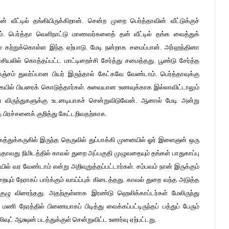
ன் வீட்டில் தங்கியிருக்கிறான். சென்ற முறை பெர்த்தாவின் வீட்டுக்குச்
். பெர்த்தா வெளிநாட்டு மாணவர்களைத் தன் வீட்டில் தங்க வைத்துக்
 கற்றுக்கொள்ள இந்த ஏற்பாடு. மேடி நன்றாக சமைப்பான். அர்ஹந்தினா
சியலில் கொத்தப்பட்ட மாட்டிறைச்சி சேர்த்து சமைத்தது. பூண்டு சேர்த்த
ஞ்சம் துவர்ப்பான பியர் இருந்தால் கேட்கவே வேண்டாம். பெர்த்தாவுக்கு
ில் பியரைக் கொடுத்தார்கள். சுவையான உணவுக்காக இல்லாவிட்டாலும்
 விருந்துகளுக்கு உடனடியாகச் சென்றுவிடுவேன். ஆனால் மேடி அன்று
 பிரச்சனைக் குறித்து கேட்டறிவதற்காக.
கத்துக்கருகில் இருந்த தெருவில் துப்பாக்கி முனையில் ஓர் இளைஞன் ஒரு
்தாவது நிமிடத்தில் காவல் துறை அப்பகுதி முழுவதையும் தங்கள் பாதுகாப்பு
ல் வர வேண்டாம் என்று அறிவுறுத்தப்பட்டார்கள். சம்பவம் நான் இருக்கும்
யும் நேராகப் பார்க்கும் வாய்ப்புக் கிடைத்தது. காவல் துறை வந்த அடுத்த
குழு விரைந்தது. அதற்குள்ளாக இரண்டு ஹெலிக்காப்டர்கள் மேலிருந்து
 நேரத்தில் பிணையாகப் பிடித்து வைக்கப்பட்டிருந்தப் பத்துப் பேரும்
ிவுட் ஆக்ஷன் படத்துக்குள் சென்றுவிட்ட உணர்வு ஏற்பட்டது.