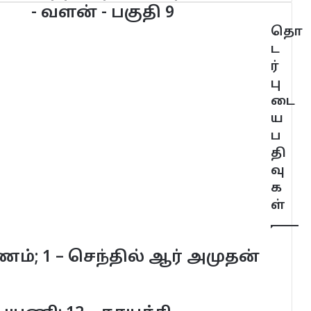
- வளன் - பகுதி 9
தொ
ட
ர்
பு
டை
ய
ப
தி
வு
க
ள்
 1 – செந்தில் ஆர் அமுதன்