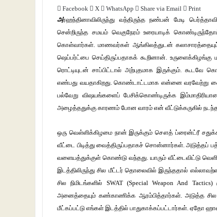
Facebook
X
WhatsApp
Share via Email
Print
அ
ர்ஹந்தினாவிலிருந்து வந்திருந்த நண்பன் மேடி பெர்த்தாவி
சென்றிருந்த சமயம் வெகுநேரம் உரையாடிக் கொண்டிருந்தோம
கொள்வார்கள். மாணவர்கள் ஆங்கிலத்துடன் கலாசாரத்தையும்
ஷெப்பர்ட்பை செய்திருப்பதாகக் கூறினான். உருளைக்கிழங்கு ம
ரொட்டியுடன் சாப்பிட்டால் அற்புதமாக இருக்கும். கூடவே கொ
எண்பது வயதாகிறது. கொண்டாட்டமாக என்னை வரவேற்று கைய
பல்வேறு விஷயங்களைப் பேசிக்கொண்டிருக்க இம்மாதிரியான
அழைத்ததுக்கு காரணம் போன வாரம் என் வீட்டுக்கருகில் நடந்த
ஒரு வெள்ளிக்கிழமை நான் இருக்கும் சௌத் ப்ரைன்ட்ரீ சதுக்
வீட்டை பிடித்து வைத்திருப்பதாகச் சொன்னார்கள். அடுத்தப் பத
வளையத்துக்குள் கொண்டு வந்தது. யாரும் வீட்டைவிட்டு வெளியி
இடத்திலிருந்து சில மீட்டர் தொலைவில் இருந்ததால் எல்லாவற்றை
சில நிமிடங்களில் SWAT (Special Weapon And Tactics) 
அனைத்தையும் கண்காணிக்க ஆரம்பித்தார்கள். அடுத்த சில மணி
மீட்கப்பட்டு எங்கள் இடத்தில் பாதுகாக்கப்பட்டார்கள். ஏதோ ஹால