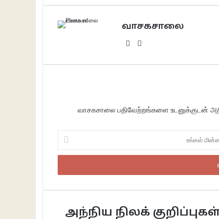
வாசகசாலை
Website
Facebook
வாசகசாலை பதிவேற்றங்களை உடனுக்குடன் அறிந
உங்கள்
மின்னஞ்சலைப்
உள்ளீடு
செய்க
அந்நிய நிலக் குறிப்புகள