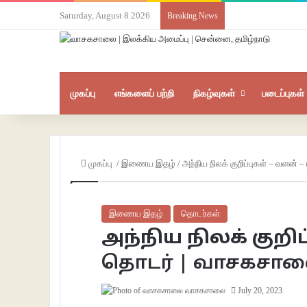
Saturday, August 8 2026
Breaking News
முகப்பு
எங்களைப் பற்றி
நிகழ்வுகள்
படைப்புகள்
முகப்பு
/
இணைய இதழ்
/
அந்நிய நிலக் குறிப்புகள் – வளன் –
இணைய இதழ்
தொடர்கள்
அந்நிய நிலக் குறிப
தொடர் | வாசகசா
வாசகசாலை
July 20, 2023