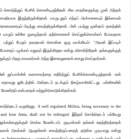
் கொடுத்துப் பேசிக் கொண்டிருந்தேன். சில மாதங்களுக்கு முன் அந்தக்
தியாக இருந்திருக்கிறான். யாருடனும் எந்தப் பிரச்சனையும் இல்லாமல்
ி அனைவரையும் பிடித்து வைத்திருக்கிறான். பின் பயந்து மூன்றாம் தளத்தில்
்டு யாரும் உள்ளே நுழைந்தால் தற்கொலைச் செய்துக்கொள்ளப் போவதாக
்ட பத்துப் பேரும் தவறாமல் சொன்ன ஒரு வாக்கியம்: “அவன் இப்படிச்
ோதைப் பழக்கம் எதுவும் இருக்கிறதா என்று விசாரித்தேன். தங்களுக்குத்
்துக்குப் பிறகு காவலர்கள் அந்த இளைஞனைக் கைது செய்தார்கள்.
துப்பாக்கிக் கலாசாரத்தை எதிர்த்துப் பேசிக்கொண்டிருந்தான். என்
 ஏதாவது ஓரிடத்தில் அன்றாடம் நடக்கும் நிகழ்வாகிவிட்டது. பள்ளிகளில்
 வேண்டும் என்பதைக் கற்றுக்கொடுக்கிறார்கள்.
ற்றொடர் வருகிறது: A well regulated Militia, being necessary to the
ep and bear Arms, shall not be infringed. இந்தச் சொற்றொடர் பல்வேறு
ணுக்கங்களுக்குள் செல்ல வேண்டாம். குடிமக்கள் தங்கள் சுதந்திரத்தைக்
தலால் அவர்கள் ஆயுதங்கள் வைத்திருப்பதைத் தடுக்க முடியாது என்று
Independence – யாரையும் சாராதிருப்பது. என்னுடைய நண்பர்கள் பலர்