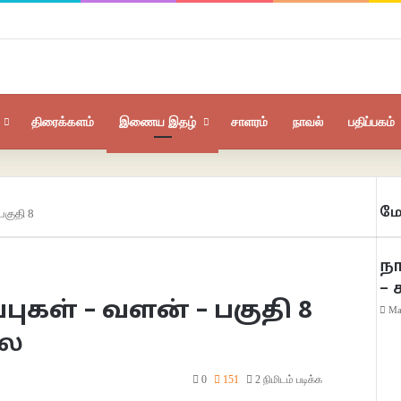
திரைக்களம்
இணைய இதழ்
சாளரம்
நாவல்
பதிப்பகம்
மே
 பகுதி 8
ந
– 
்புகள் – வளன் – பகுதி 8
Ma
லை
0
151
2 நிமிடம் படிக்க