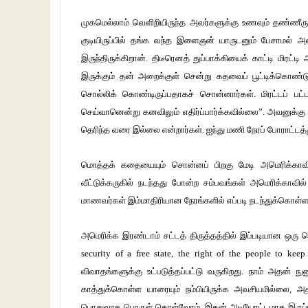
முகமெல்லாம் வெளிறியிருந்த அவர்களுக்கு உணவும் தண்ணீரும
குடியிருப்பில் தங்க வந்த இளைஞன் யாருடனும் பேசாமல் அமை
இருந்திருக்கிறான். திடீரெனத் துப்பாக்கியைக் காட்டி மிரட்ட
இருக்கும் தன் அறைக்குள் சென்று கதவைப் பூட்டிக்கொண
சொல்லிக் கொண்டிருப்பதாகச் சொன்னார்கள். மிரட்டப் பட
செய்வானென்று கனவிலும் எதிர்ப்பார்க்கவில்லை”. அவனுக்கு ப
தெரிந்த வரை இல்லை என்றார்கள். ஐந்து மணி நேரப் போராட்டத
மொத்தக் கதையையும் சொன்னப் பிறகு மேடி அமெரிக்காவின் 
வீட்டுக்கருகில் நடந்தது போன்ற சம்பவங்கள் அமெரிக்காவில்
மாணவர்கள் இம்மாதிரியான நேரங்களில் எப்படி நடந்துக்கொள்ள
அமெரிக்க இரண்டாம் சட்டத் திருத்தத்தில் இப்படியான ஒரு சொ
security of a free state, the right of the people to ke
விவாதங்களுக்கு உட்படுத்தப்பட்டு வருகிறது. நாம் அதன் நு
காத்துக்கொள்ள யாரையும் நம்பியிருக்க அவசியமில்லை, அ
பொதுவாக பொருள் கொள்வோம். இதன் அடியோட்டமாக இருப்பது 