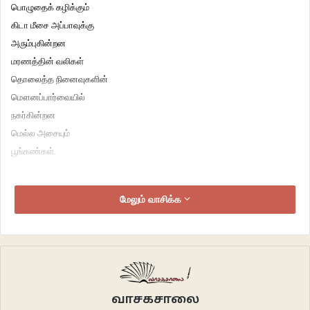
பொழுதைக் கழிக்கும்
கிடா மீசை அப்பாவுக்கு
அரும்புகின்றன
மரணத்தின் வலிகள்
தொலைத்த நினைவுகளின்
மௌனப்பார்வையில்
நகர்கின்றன
மெல்ல அசையும்
பூங்கண்கள்.
***
மேலும் வாசிக்க
கண்டங்களாக்கப்பட்ட
இளம் மேனியில்
நரம்பினூடே
சொடுக்கி வழிந்தோடுகின்றன
வெதுவெதுப்பான
வாசகசாலை