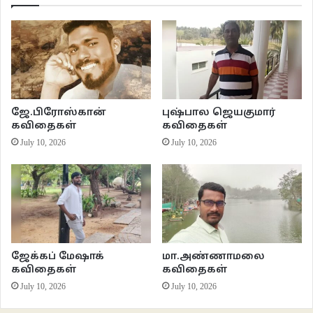
தலவாசலை நுகரும் போதும்…
********
–
ayyanaredadimduttm97@gmail.com
–
ஜே.பிரோஸ்கான்
புஷ்பால ஜெயகுமார்
கவிதைகள்
கவிதைகள்
July 10, 2026
July 10, 2026
அய்யனார் ஈடாடி
இணைய இதழ் 74
கவிதைகள்
வாசகசாலை
ஜேக்கப் மேஷாக்
மா.அண்ணாமலை
கவிதைகள்
கவிதைகள்
July 10, 2026
July 10, 2026