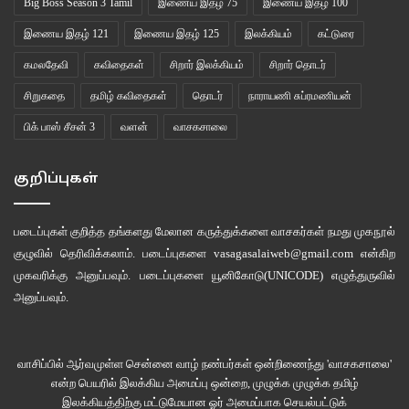
Big Boss Season 3 Tamil
இணைய இதழ் 75
இணைய இதழ் 100
இணைய இதழ் 121
இணைய இதழ் 125
இலக்கியம்
கட்டுரை
கமலதேவி
கவிதைகள்
சிறார் இலக்கியம்
சிறார் தொடர்
சிறுகதை
தமிழ் கவிதைகள்
தொடர்
நாராயணி சுப்ரமணியன்
பிக் பாஸ் சீசன் 3
வளன்
வாசகசாலை
குறிப்புகள்
படைப்புகள் குறித்த தங்களது மேலான கருத்துக்களை வாசகர்கள் நமது
முகநூல்
குழுவில்
தெரிவிக்கலாம். படைப்புகளை
vasagasalaiweb@gmail.com
என்கிற
முகவரிக்கு அனுப்பவும். படைப்புகளை
யூனிகோடு(UNICODE)
எழுத்துருவில்
அனுப்பவும்.
வாசிப்பில் ஆர்வமுள்ள சென்னை வாழ் நண்பர்கள் ஒன்றிணைந்து 'வாசகசாலை'
என்ற பெயரில் இலக்கிய அமைப்பு ஒன்றை, முழுக்க முழுக்க தமிழ்
இலக்கியத்திற்கு மட்டுமேயான ஓர் அமைப்பாக செயல்பட்டுக்