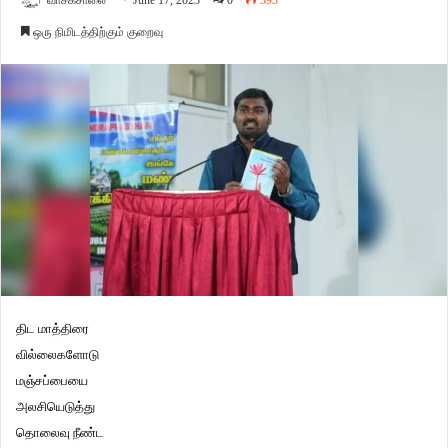
வாசகசாலை
June 17, 2023
0
393
ஒரு நிமிடத்திற்கும் குறைவு
திட மாத்திரை
வில்லைகளோடு
மஞ்சப்பையை
அலசியெடுத்து
தொலைவு நீண்ட