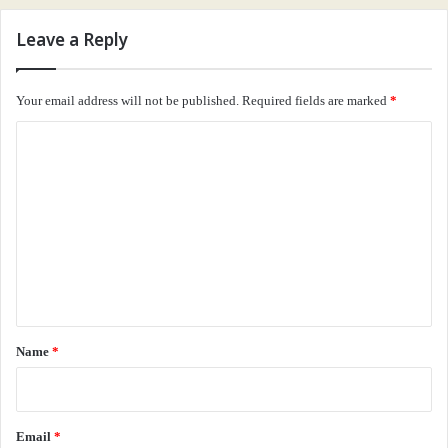
Leave a Reply
Your email address will not be published.
Required fields are marked
*
C
o
m
m
e
n
t
*
Name
*
Email
*