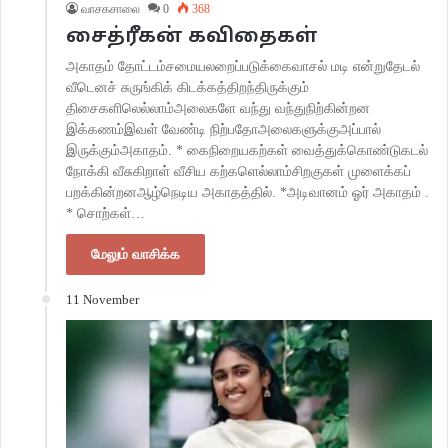
வாசகசாலை
0
368
சைத்ரீகன் கவிதைகள்
அகாதம் தோட்டம்சமையலறைப்படுக்கைவாசல் மடி என்றுதேடல்
வீடெனச் சுருங்கிக் கிடக்கத்திறந்திருக்கும்
திசைகளிலெல்லாம்அலைகளே வந்து வந்துநிற்கின்றன
இக்கணம்இவள் வேண்டி நிற்பதோஅலைகளுக்குஅப்பால்
இருக்கும்அகாதம். * கைநிறையகற்கள் வைத்துக்கொண்டுகடல்
நோக்கி வீசுகிறாள் வீசிய கற்களெல்லாம்சிறகுகள் முளைக்கப்
பறக்கின்றனஆழ்நெடிய அகாதத்தில். *அடிவானம் ஓர் அகாதம் .
* சொற்கள்…
மேலும் வாசிக்க
11 November