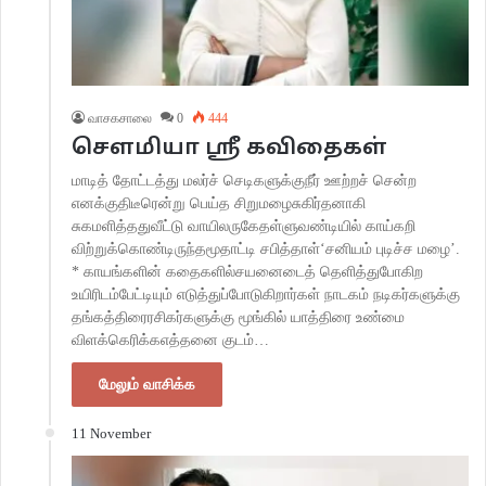
வாசகசாலை
0
444
செளமியா ஸ்ரீ கவிதைகள்
மாடித் தோட்டத்து மலர்ச் செடிகளுக்குநீர் ஊற்றச் சென்ற
எனக்குதிடீரென்று பெய்த சிறுமழைசுகிர்தனாகி
சுகமளித்ததுவீட்டு வாயிலருகேதள்ளுவண்டியில் காய்கறி
விற்றுக்கொண்டிருந்தமூதாட்டி சபித்தாள்‘சனியம் புடிச்ச மழை’.
* காயங்களின் கதைகளில்சயனைடைத் தெளித்துபோகிற
உயிரிடம்பேட்டியும் எடுத்துப்போடுகிறார்கள் நாடகம் நடிகர்களுக்கு
தங்கத்திரைரசிகர்களுக்கு மூங்கில் யாத்திரை உண்மை
விளக்கெரிக்கஎத்தனை குடம்…
மேலும் வாசிக்க
11 November