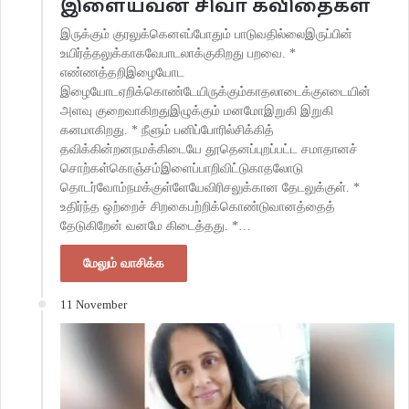
இளையவன் சிவா கவிதைகள்
இருக்கும் குரலுக்கெனஎப்போதும் பாடுவதில்லைஇருப்பின்
உயிர்த்தலுக்காகவேபாடலாக்குகிறது பறவை. *
எண்ணத்தறிஇழையோட
இழையோடஏறிக்கொண்டேயிருக்கும்காதலாடைக்குஎடையின்
அளவு குறைவாகிறதுஇழுக்கும் மனமோஇறுகி இறுகி
கனமாகிறது. * நீளும் பனிப்போரில்சிக்கித்
தவிக்கின்றனநமக்கிடையே தூதெனப்புறப்பட்ட சமாதானச்
சொற்கள்கொஞ்சம்இளைப்பாறிவிட்டுகாதலோடு
தொடர்வோம்நமக்குள்ளேயேவிரிசலுக்கான தேடலுக்குள். *
உதிர்ந்த ஒற்றைச் சிறகைபற்றிக்கொண்டுவானத்தைத்
தேடுகிறேன் வனமே கிடைத்தது. *…
மேலும் வாசிக்க
11 November