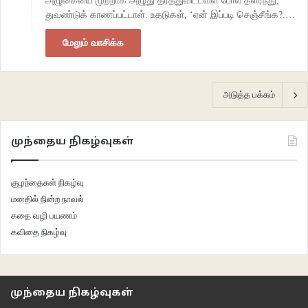
அழுகையை முற்றாக அழுது தீர்த்துவிட்டவள் போல் தளர்ந்து,
துவண்டுக் காணப்பட்டாள். உதடுகள், ‘ஏன் இப்படி செஞ்சீங்க?.…
மேலும் வாசிக்க
அடுத்த பக்கம்
முந்தைய நிகழ்வுகள்
குழந்தைகள் நிகழ்வு
மனதில் நின்ற நாவல்
கதை வழி பயணம்
கவிதை நிகழ்வு
முந்தைய நிகழ்வுகள்