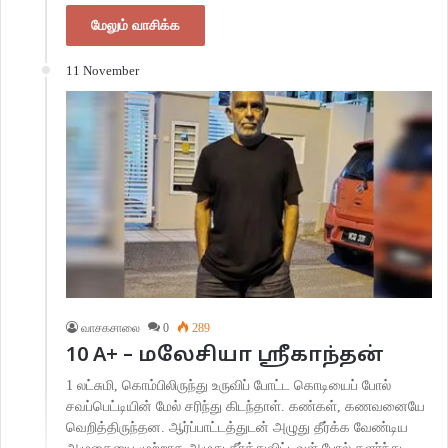
மேலும் வாசிக்க
11 November
வாசகசாலை
0
289
10 A+ – மலேசியா ஸ்ரீகாந்தன்
1 லட்சுமி, கொம்பிலிருந்து உருவிப் போட்ட கொடியைப் போல்
சவப்பெட்டியின் மேல் சரிந்து கிடந்தாள். கண்கள், கணவனையே
வெறித்திருந்தன. ஆர்ப்பாட்டத்துடன் அழுது தீர்க்க வேண்டிய