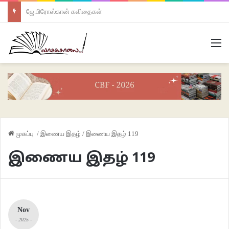
ஜே.பிரோஸ்கான் கவிதைகள்
M
முகப்பு
/
இணைய இதழ்
/
இணைய இதழ் 119
இணைய இதழ் 119
Nov
- 2025 -