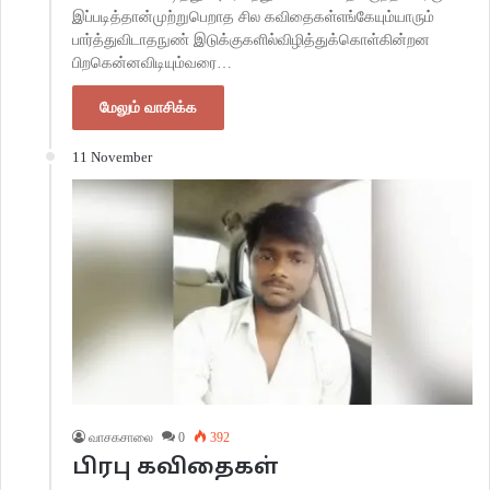
இப்படித்தான்முற்றுபெறாத சில கவிதைகள்எங்கேயும்யாரும்
பார்த்துவிடாதநுண் இடுக்குகளில்விழித்துக்கொள்கின்றன
பிறகென்னவிடியும்வரை…
மேலும் வாசிக்க
11 November
வாசகசாலை
0
392
பிரபு கவிதைகள்