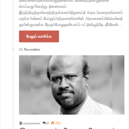
நண்பனைமறக்கவாவதுநினைக்க வேண்டியுள்ளதுஎன்ன
செய்வது?வெற்று நினைவாய்
இருந்திருந்தால்மறந்திருக்கலாம்நிழலாய்த் தொடர்வதைஎங்கனம்
மறக்க?எல்லாப் போதும்அந்தகாரங்களின் அரவணைப்பில்மெல்லத்
துயின்றுமறக்க நேரும்போதுஒளியாய்ப் பட்டுவிழுந்தே தீர்வேன்…
மேலும் வாசிக்க
11 November
வாசகசாலை
0
293