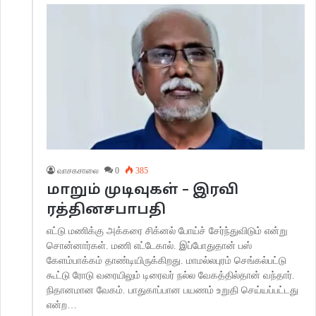
வாசகசாலை
0
385
மாறும் முடிவுகள் – இரவி
ரத்தினசபாபதி
எட்டு மணிக்கு அக்கரை சிக்னல் போய்ச் சேர்ந்துவிடும் என்று
சொன்னார்கள். மணி எட்டேகால். இப்போதுதான் பஸ்
கேளம்பாக்கம் தாண்டியிருக்கிறது. மாமல்லபுரம் செங்கல்பட்டு
கூட்டு ரோடு வரையிலும் டிரைவர் நல்ல வேகத்தில்தான் வந்தார்.
நிதானமான வேகம். பாதுகாப்பான பயணம் உறுதி செய்யப்பட்டது
என்ற…