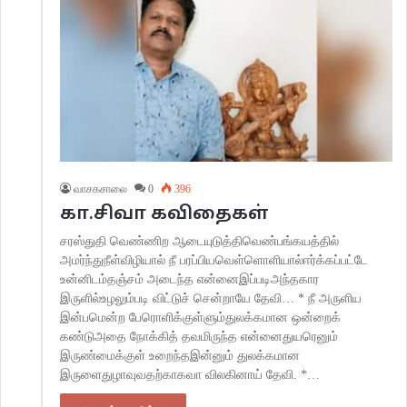
வாசகசாலை
0
396
கா.சிவா கவிதைகள்
சரஸ்துதி வெண்ணிற ஆடையுடுத்திவெண்பங்கயத்தில்
அமர்ந்துநீள்விழியால் நீ பரப்பியவெள்ளொளியால்ஈர்க்கப்பட்டே
உன்னிடம்தஞ்சம் அடைந்த என்னைஇப்படிஅந்தகார
இருளில்உழலும்படி விட்டுச் சென்றாயே தேவி… * நீ அருளிய
இன்பமென்ற பேரொளிக்குள்ளும்துலக்கமான ஒன்றைக்
கண்டுஅதை நோக்கித் தவமிருந்த என்னைதுயரெனும்
இருண்மைக்குள் உறைந்தஇன்னும் துலக்கமான
இருளைதுழாவுவதற்காகவா விலகினாய் தேவி. *…