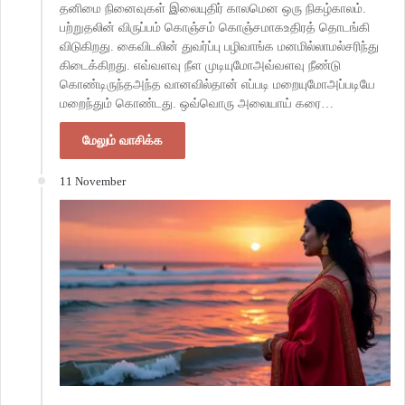
தனிமை நினைவுகள் இலையுதிர் காலமென ஒரு நிகழ்காலம்.
பற்றுதலின் விருப்பம் கொஞ்சம் கொஞ்சமாகஉதிரத் தொடங்கி
விடுகிறது. கைவிடலின் துவர்ப்பு பழிவாங்க மனமில்லாமல்சரிந்து
கிடைக்கிறது. எவ்வளவு நீள முடியுமோஅவ்வளவு நீண்டு
கொண்டிருந்தஅந்த வானவில்தான் எப்படி மறையுமோஅப்படியே
மறைந்தும் கொண்டது. ஒவ்வொரு அலையாய் கரை…
மேலும் வாசிக்க
11 November