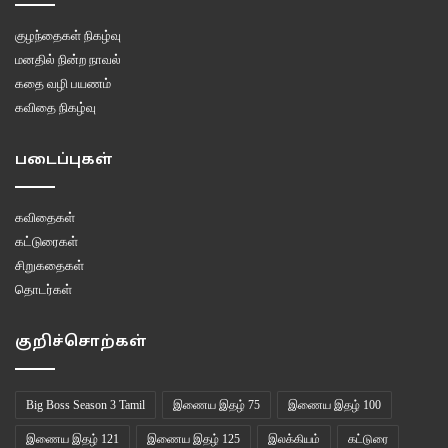
குழந்தைகள் நிகழ்வு
மனதில் நின்ற நாவல்
கதை வழி பயணம்
கவிதை நிகழ்வு
படைப்புகள்
கவிதைகள்
கட்டுரைகள்
சிறுகதைகள்
தொடர்கள்
குறிச்சொற்கள்
Big Boss Season 3 Tamil
இணைய இதழ் 75
இணைய இதழ் 100
இணைய இதழ் 121
இணைய இதழ் 125
இலக்கியம்
கட்டுரை