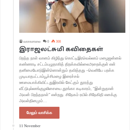
வாசகசாலை
0
308
இராஜலட்சுமி கவிதைகள்
பிறந்த நாள் வானம் கிழிந்து கொட்டிஇரவெல்லாம் மழைஜன்னல்
கண்ணாடி சட்டம்பழுதாகித் திறக்கவில்லைஅறைக்குள் என்
தனிமையோடுஇன்னொன்றும் தவித்தது –வெளியே பறக்க
முடியாதபட்டாம்பூச்சிமழை இரைச்சல்
ஊமையாக்கிவிட்டதுஇரவில் கேட்கும் தூரத்து
வீட்டுபுல்லாங்குழலிசையை.தூங்கா கடிகாரம், “இன்றுதான்
அவன் பிறந்தநாள்” என்றது. சிநேகம் ரயில் சிநேகிதி எனக்கு
அவள்தினமும்…
மேலும் வாசிக்க
11 November