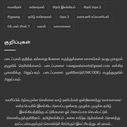
கமலதேவி
கவிதைகள்
சிறார் இலக்கியம்
சிறார் தொடர்
சிறுகதை
தமிழ் கவிதைகள்
தொடர்
நாராயணி சுப்ரமணியன்
பிக் பாஸ் சீசன் 3
வளன்
வாசகசாலை
குறிப்புகள்
படைப்புகள் குறித்த தங்களது மேலான கருத்துக்களை வாசகர்கள் நமது
முகநூல்
குழுவில்
தெரிவிக்கலாம். படைப்புகளை
vasagasalaiweb@gmail.com
என்கிற
முகவரிக்கு அனுப்பவும். படைப்புகளை
யூனிகோடு(UNICODE)
எழுத்துருவில்
அனுப்பவும்.
வாசிப்பில் ஆர்வமுள்ள சென்னை வாழ் நண்பர்கள் ஒன்றிணைந்து 'வாசகசாலை'
என்ற பெயரில் இலக்கிய அமைப்பு ஒன்றை, முழுக்க முழுக்க தமிழ்
இலக்கியத்திற்கு மட்டுமேயான ஓர் அமைப்பாக செயல்பட்டுக்
கொண்டிருக்குகிறோம்.. தமிழிலக்கியம் , கலை சார்ந்த ஆக்கங்கள் அனைத்து
தரப்பு மக்களுக்கும் கொண்டுச் சேர்க்கும் இலட்சியத்துடன் நாவல் ,