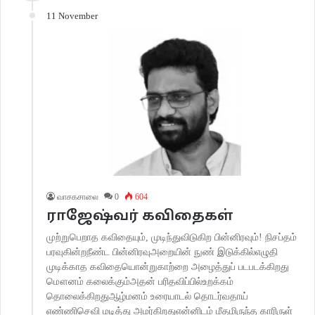
11 November
வாசகசாலை
0
604
ராஜேஷ்வர் கவிதைகள்
முற்றுபெறாத கவிதையும், முடிந்துவிடுகிற பின்னிரவும்! நிசப்தம்
பரவுகின்றநீண்ட பின்னிரவுஅறையின் நுண் இடுக்கில்எழுதி
முடிக்காத கவிதையொன்றுகாற்றை அழைத்துப் படபடக்கிறது
மௌனம் கலைக்கும்அதன் பரிதவிப்பில்உறக்கம்
தொலைக்கிறதுஆழ்மனம் உரையாடல் தொடர்வதாய்
எண்ணிசெவி மடித்து அமர்கிறதுஎன்னிடம் மீதமிருந்த காரிருள்