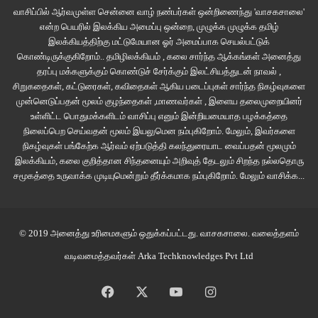
வாசிப்பில் ஆர்வமுள்ள சென்னை வாழ் நண்பர்கள் ஒன்றிணைந்து 'வாசகசாலை'
என்ற பெயரில் இலக்கிய அமைப்பு ஒன்றை, முழுக்க முழுக்க தமிழ்
இலக்கியத்திற்கு மட்டுமேயான ஓர் அமைப்பாக செயல்பட்டுக்
கொண்டிருக்குகிறோம்.. தமிழிலக்கியம் , கலை சார்ந்த ஆக்கங்கள் அனைத்து
தரப்பு மக்களுக்கும் கொண்டுச் சேர்க்கும் இலட்சியத்துடன் நாவல் ,
சிறுகதைகள், கட்டுரைகள், கவிதைகள் ஆகிய படைப்புகள் சார்ந்த நிகழ்வுகளை
முன்னெடுப்பதன் மூலம் குழந்தைகள் ,மாணவர்கள் , இளைய தலைமுறையினர்
உள்ளிட்ட பொதுமக்களிடம் வாசிப்பு எனும் இன்றியமையாத பழக்கத்தை
நிலைப்பெற செய்வதன் மூலம் இயலுமென நம்புகிறோம். மேலும், இவர்களை
நிகழ்வுகள் பங்கேற்க ஆர்வம் ஏற்படுத்தி கலந்துரையாட வைப்பதன் மூலமும்
இலக்கியம், கலை குறித்தான சிந்தனையும் அறிவுத் தேடலும் சிறந்த நல்லதொரு
சமூகத்தை உருவாக்க முடியுமென்றும் தீர்க்கமாக நம்புகிறோம்.
மேலும் வாசிக்க...
© 2019 அனைத்து உரிமைகளும் ஒதுக்கப்பட்டது.
வாசகசாலை
. வலைத்தளம்
வடிவமைத்தவர்கள்
Arka Techknowledges Pvt Ltd
Facebook
X
YouTube
Instagram