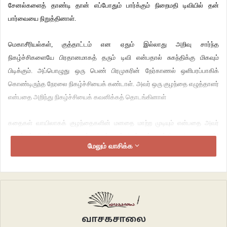
சேனல்களைத் தாண்டி தான் எப்போதும் பார்க்கும் நிறைமதி டிவியில் தன்
பார்வையை நிறுத்தினாள்.
மெகாசீரியல்கள், குத்தாட்டம் என ஏதும் இல்லாது அறிவு சார்ந்த
நிகழ்ச்சிகளையே பிரதானமாகத் தரும் டிவி என்பதால் சுகந்திக்கு மிகவும்
பிடிக்கும். அப்பொழுது ஒரு பெண் பிரமுகரின் நேர்காணல் ஒளிபரப்பாகிக்
கொண்டிருந்த நேரலை நிகழ்ச்சியைக் கண்டாள். அவர் ஒரு குழந்தை எழுத்தாளர்
என்பதை அறிந்து நிகழ்ச்சியைக் கவனிக்கத் தொடங்கினாள்
கதைகள் வாயிலாகக் குழந்தைகளின் மனதை மாற்ற முடியும் என்பதை அவர்
அழுத்தம் திருத்தமாக உரைத்தவிதத்தைக் கேட்டாள் சுகந்தி.அட!. ஆமாம்!
மேலும் வாசிக்க
இது உண்மைதான்! கதைகள் பல பிரபலங்களின் வாழ்க்கையில் பல
திருப்பங்களை உண்டாக்கியதைப் படித்திருக்கிறேனே! ஏன்? என் பாட்டியும்
அம்மாவும் எத்தனை கதைகளை சொல்லி என்னை வளர்த்து ஆளாக்கினர்.
பெரிய படிப்பு, பெரிய பதவி என இருந்தும் என் குழந்தையை நானே வளர்த்து
ஆளாக்க வேண்டும் என்பதால் பணியை வி ட்டு விலகி இருக்கிறேன். இனி
தினமும் அவள் படுக்கும் முன்பாகக் கதைகள் அதுவும் நீதிக் கதைகள்
வாசகசாலை