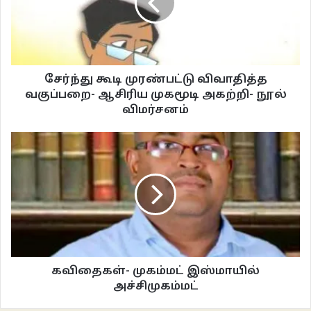
இல்லை. இன்னொரு வரம் இருக்கு. அதற்கு என்ன கேட்கப்போகிறாய் ? வந்து
நான் எதைத் தொட்டாலும் அது சாக்லேட்டாக மாற வேண்டும் என்று கேட்டதும்
உடனே அங்கிருந்து பட்டாம்பூச்சி வேகமாகப் பறந்தது. எங்கே இன்னும் சற்று நேரம்
இருந்தால் தன்னைத் தொட்டுவிடுவாள் என்ற அச்சமோ!
சேர்ந்து கூடி முரண்பட்டு விவாதித்த
வகுப்பறை- ஆசிரிய முகமூடி அகற்றி- நூல்
அப்போது ப்ரியாவின் செல்ல நாய்க்குட்டி டாமி வாலைக் குழைத்தபடி அவளருகே
விமர்சனம்
ஓடிவந்தது. டாமி! என்று அதனைத் தூக்க அவ்வளவுதான். டாமி அப்படியே
சாக்லேட் டாமியாக மாறியது. ஓ! என் டாமி எங்கே! என்று அழுதபடி வீட்டினுள்
நுழைந்த ப்ரியா தன் தாயைக் கண்டதும் அம்மா! என்று அம்மாவைக் கட்டிக்
கொண்டாள். அடுத்த நொடி அம்மா அப்படியே சாக்லேட் பொம்மை
அம்மாவாக மாறிவிட்டாள். இதைப் பார்த்த ப்ரியா பெருங் குரலில் அழத்
தொடங்கினாள்.
என்னப்ரியா! தூக்கத்திலே ஏதாவது கனவு கண்டாயா? என்றாள் சுகந்தி. என்ன !
கனவா! அம்மா! அப்படின்னா நீயும் டாமியும் சாக்லேட்டா மாறலியா? வெயில்
கவிதைகள்- முகம்மட் இஸ்மாயில்
வந்ததும் அப்படியே உருகிப் போகலியா? நான் பயந்தே போயிட்டேன்மா! என்று
அச்சிமுகம்மட்
தாயை இறுகக் கட்டிக் கொண்டாள். சரி! சரி பள்ளிக்குக்கிளம்பு ! என்று