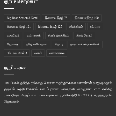
குறிச்சொற்கள்
Big Boss Season 3 Tamil
இணைய இதழ் 75
இணைய இதழ் 100
இணைய இதழ் 121
இணைய இதழ் 125
இலக்கியம்
கட்டுரை
கமலதேவி
கவிதைகள்
சிறார் இலக்கியம்
சிறார் தொடர்
சிறுகதை
தமிழ் கவிதைகள்
தொடர்
நாராயணி சுப்ரமணியன்
பிக் பாஸ் சீசன் 3
வளன்
வாசகசாலை
குறிப்புகள்
படைப்புகள் குறித்த தங்களது மேலான கருத்துக்களை வாசகர்கள் நமது
முகநூல்
குழுவில்
தெரிவிக்கலாம். படைப்புகளை
vasagasalaiweb@gmail.com
என்கிற
முகவரிக்கு அனுப்பவும். படைப்புகளை
யூனிகோடு(UNICODE)
எழுத்துருவில்
அனுப்பவும்.