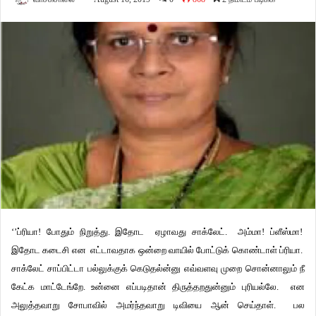
‘’ப்ரியா! போதும் நிறுத்து. இதோட ஏழாவது சாக்லேட். அம்மா! ப்ளீஸ்மா!
இதோட கடைசி என எட்டாவதாக ஒன்றை வாயில் போட்டுக் கொண்டாள் ப்ரியா.
சாக்லேட் சாப்பிட்டா பல்லுக்குக் கெடுதல்ன்னு எவ்வளவு முறை சொன்னாலும் நீ
கேட்க மாட்டேங்றே. உன்னை எப்படிதான் திருத்தறதுன்னும் புரியல்லே. என
அலுத்தவாறு சோபாவில் அமர்ந்தவாறு டிவியை ஆன் செய்தாள். பல