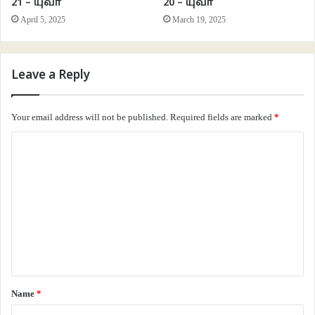
21 – யுவா
20 – யுவா
April 5, 2025
March 19, 2025
Leave a Reply
Your email address will not be published.
Required fields are marked
*
C
o
m
m
e
n
t
*
Name
*