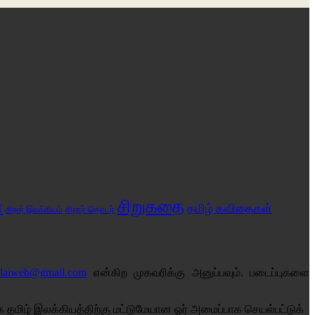
சிறுகதை
்
தமிழ் கவிதைகள்
சிறார் இலக்கியம்
சிறார் தொடர்
alaiweb@gmail.com
என்கிற முகவரிக்கு அனுப்பவும். படைப்புகளை
தமிழ் இலக்கியத்திற்கு மட்டுமேயான ஓர் அமைப்பாக செயல்பட்டுக்