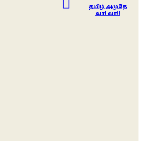
தமிழ் அமுதே
வா! வா!!