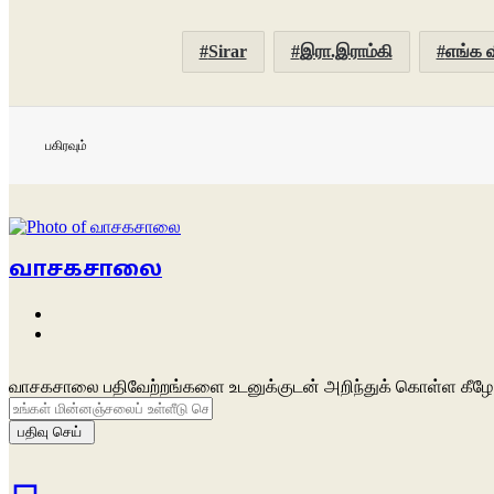
Sirar
இரா.இராம்கி
எங்க வ
பகிரவும்
வாசகசாலை
Website
Facebook
வாசகசாலை பதிவேற்றங்களை உடனுக்குடன் அறிந்துக் கொள்ள கீழே 
உங்கள்
மின்னஞ்சலைப்
உள்ளீடு
செய்க