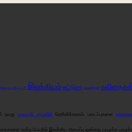
இலக்கியம்
கவிதைகள
கட்டுரை
கமலதேவி
இணைய இதழ் 125
கள் நமது
முகநூல் குழுவில்
தெரிவிக்கலாம். படைப்புகளை
vasagas
சகசாலை' என்ற பெயரில் இலக்கிய அமைப்பு ஒன்றை, முழுக்க முழுக்க 