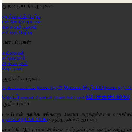
முந்தைய நிகழ்வுகள்
குழந்தைகள் நிகழ்வு
மனதில் நின்ற நாவல்
கதை வழி பயணம்
கவிதை நிகழ்வு
படைப்புகள்
கவிதைகள்
கட்டுரைகள்
சிறுகதைகள்
தொடர்கள்
குறிச்சொற்கள்
இணைய இதழ் 100
இணைய இதழ் 75
இணைய இதழ் 121
Big Boss Season 3 Tamil
வாசகசாலை
தொடர்
வளன்
நாராயணி சுப்ரமணியன்
பிக் பாஸ் சீசன் 3
குறிப்புகள்
படைப்புகள் குறித்த தங்களது மேலான கருத்துக்களை வாசகர்
யூனிகோடு(UNICODE)
எழுத்துருவில் அனுப்பவும்.
வாசிப்பில் ஆர்வமுள்ள சென்னை வாழ் நண்பர்கள் ஒன்றிணைந்து 'வா