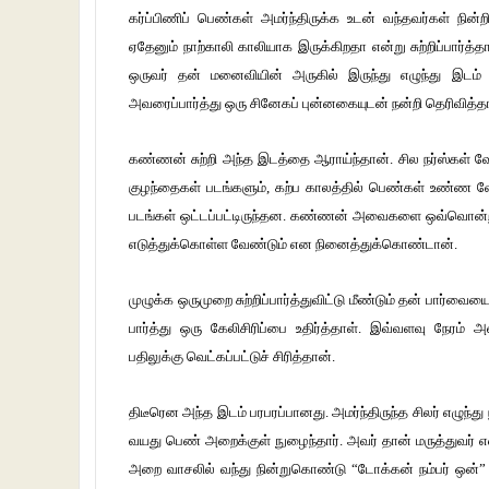
கர்ப்பிணிப் பெண்கள் அமர்ந்திருக்க உடன் வந்தவர்கள் நின்ற
ஏதேனும் நாற்காலி காலியாக இருக்கிறதா என்று சுற்றிப்பார
ஒருவர் தன் மனைவியின் அருகில் இருந்து எழுந்து இட
அவரைப்பார்த்து ஒரு சினேகப் புன்னகையுடன் நன்றி தெரிவித்த
கண்ணன் சுற்றி அந்த இடத்தை ஆராய்ந்தான். சில நர்ஸ்கள் வே
குழந்தைகள் படங்களும், கற்ப காலத்தில் பெண்கள் உண்ண வே
படங்கள் ஒட்டப்பட்டிருந்தன. கண்ணன் அவைகளை ஒவ்வொன்ற
எடுத்துக்கொள்ள வேண்டும் என நினைத்துக்கொண்டான்.
முழுக்க ஒருமுறை சுற்றிப்பார்த்துவிட்டு மீண்டும் தன் பார
பார்த்து ஒரு கேலிசிரிப்பை உதிர்த்தாள். இவ்வளவு நேரம்
பதிலுக்கு வெட்கப்பட்டுச் சிரித்தான்.
திடீரென அந்த இடம் பரபரப்பானது. அமர்ந்திருந்த சிலர் எழுந்
வயது பெண் அறைக்குள் நுழைந்தார். அவர் தான் மருத்துவர் 
அறை வாசலில் வந்து நின்றுகொண்டு “டோக்கன் நம்பர் ஒன்” எ