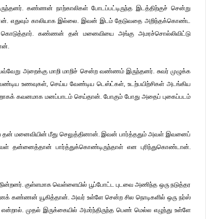
ிருந்தனர். கண்ணன் நாற்காலிகள் போடப்பட்டிருந்த இடத்திற்குச் சென்று
்த்தான். எதுவும் காலியாக இல்லை. இவன் இடம் தேடுவதை அறிந்தக்கொண்ட
ம் கொடுத்தார். கண்ணன் தன் மனைவியை அங்கு அமரச்சொல்லிவிட்டு
ான்.
வ்வேறு அறைக்கு மாறி மாறிச் சென்ற வண்ணம் இருந்தனர். சுவர் முழுக்க
ண்டிய உணவுகள், செய்ய வேண்டிய டெஸ்ட்கள், உடற்பயிற்சிகள் அடங்கிய
ாகக் கவனமாக மனப்பாடம் செய்தான். போகும் போது அதைப் புகைப்படம்
்வையை தன் மனைவியின் மீது செலுத்தினான். இவன் பார்த்ததும் அவள் இவனைப்
 அவள் தன்னைத்தான் பார்த்துக்கொண்டிருந்தாள் என புரிந்துகொண்டான்.
து நின்றனர். குள்ளமாக வெள்ளையில் பூப்போட்ட புடவை அணிந்த ஒரு நடுத்தர
எனக் கண்ணன் யூகித்தான். அவர் உள்ளே சென்ற சில நொடிகளில் ஒரு நர்ஸ்
ன்றால். முதல் இருக்கையில் அமர்ந்திருந்த பெண் மெல்ல எழுந்து உள்ளே