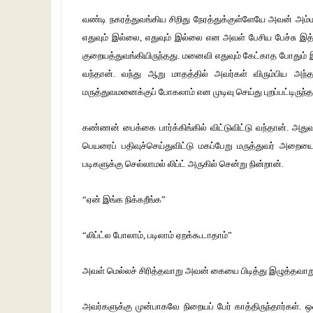
வண்டி நகரத்துவங்கிய சிறிது நேரத்துக்குள்ளேயே அவன் அம்ம
எதுவும் இல்லை, எதுவும் இல்லை என அவள் பேசிய பேச்சு இ
குறையத்துவங்கியிருந்தது. மனைவி எதுவும் கேட்காத போதும் 
வந்தான். வந்து ஆறு மாதத்தில் அவர்கள் விரும்பிய அந்த
மருத்துவமனைக்குப் போகலாம் என முடிவு செய்து புறப்பட்டிருந்த
கண்ணன் பைக்கை பார்க்கிங்கில் விட்டுவிட்டு வந்தான். அத
பெயரைப் பதிவுச்செய்துவிட்டு மகப்பேறு மருத்துவர் அறைய
படிகளுக்கு செல்லாமல் லிப்ட் அருகில் சென்று நின்றான்.
“ஏன் இங்க நிக்கறீங்க”
“லிப்ட்ல போலாம், படிலாம் ஏறக்கூடாதாம்”
அவள் மெல்லச் சிரித்தவாறு அவன் கையை பிடித்து இழுத்தவாறு ப
அவர்களுக்கு முன்பாகவே நிறையப் பேர் காத்திருந்தார்கள்.