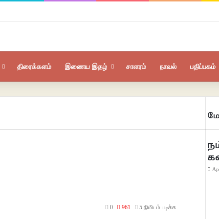
திரைக்களம்
இணைய இதழ்
சாளரம்
நாவல்
பதிப்பகம்
மே
நம
க
Ap
0
961
5 நிமிடம் படிக்க