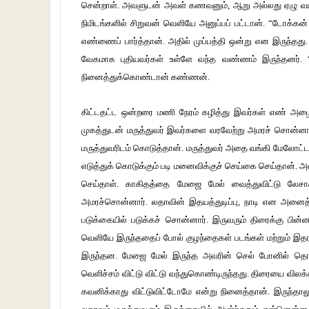
சென்றாள். அவளுடன் அவள் கணவனும், ஆறு அல்லது ஏழு வயது
நிமிடங்களில் சிறுவன் வெளியே அனுப்பப் பட்டான். “டோக்கன் 
எண்ணைப் பார்த்தான். அதில் முப்பத்தி ஒன்று என இருந்த
வேகமாக புதியவர்கள் உள்ளே வந்த வண்ணம் இருந்தனர
நினைத்துக்கொண்டான் கண்ணன்.
கிட்டதட்ட ஒன்றரை மணி நேரம் கழித்து இவர்கள் எண் அழைக்க
முகத்துடன் மருத்துவர் இவர்களை வரவேற்று அமரச் சொன்னார்
மருத்துவரிடம் கொடுத்தான். மருத்துவர் அதை வங்கி மேலோட்டமா
எடுத்துக் கொடுக்கும் படி மனைவிக்குச் செய்கை செய்தான்.
செய்தாள். காகிதத்தை மேஜை மேல் வைத்துவிட்டு லேசாகச
அமரச்சொன்னார். லதாவின் இதயத்துடிப்பு, நாடி என அனைத்த
படுக்கையில் படுக்கச் சொன்னார். இருவரும் திரைக்கு பின்
வெளியே இருந்ததைப் போல் குழந்தைகள் படங்கள் மற்றும் இதர ப
இருந்தன. மேஜை மேல் இருந்த அவரின் செல் போனில் தொட
வெளிச்சம் விட்டு விட்டு வந்துகொண்டிருந்தது. திரையை வில
கவனிக்காது விட்டுவிட்டோமே என்று நினைத்தான். இருந்தாலு