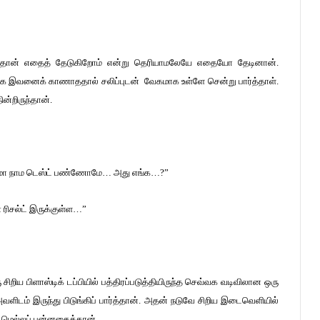
ிருந்தான் எதைத் தேடுகிறோம் என்று தெரியாமலேயே எதையோ தேடினான்.
மாக இவனைக் காணாததால் சலிப்புடன் வேகமாக உள்ளே சென்று பார்த்தாள்.
்றிருந்தான்.
 ஆமா நாம டெஸ்ட் பண்ணோமே… அது எங்க…?”
ரிசல்ட் இருக்குள்ள…”
சிறிய பிளாஸ்டிக் டப்பியில் பத்திரப்படுத்தியிருந்த செவ்வக வடிவிலான ஒரு
டம் இருந்து பிடுங்கிப் பார்த்தான். அதன் நடுவே சிறிய இடைவெளியில்
 மெல்லப் புன்னகைத்தான்.