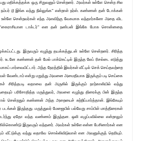
 மதிக்கத்தக்க ஒரு சிறுவனும் சென்றனர். அவர்கள் உள்ளே சென்ற சில
நம்பர் டூ இங்க வந்து நில்லுங்க” என்றாள் நர்ஸ். கண்ணன் தன் டோக்கன்
து. உள்ளே சென்றவர்கள் எந்த அளவிற்கு வேகமாக வந்தார்களோ அதை விட
். “கைராசியான டாக்டர்” என தன் நண்பன் இங்கே போக சொன்னதை
ப்பட்டது. இருவரும் எழுந்து தயக்கத்துடன் உள்ளே சென்றனர். சிரித்த
. உடனே கண்ணன் தன் மேல் பாக்கெட்டில் இருந்த லேப் ரிசல்டை எடுத்து
கப் பார்வையிட்டார். அந்த நேரத்தில் இவர்கள் வீட்டில் செக் செய்தவற்றை
 அவள் வேண்டாம் என்று மறுத்து அவனை அமைதியாக இருக்கும் படி செய்கை
் சிரித்தபடி லதாவை தன் அருகில் இருக்கும் நாற்காலியில் வந்து
ையும் பரிசோதித்த மருத்துவர், அவளை எழுந்து திரைக்கு பின் இருந்த
னால் சென்றதும் கண்ணன் அந்த அறையைச் சுற்றிப்பார்த்தான். இங்கேயும்
டங்கள் இருந்தது. மருத்துவர் மேஜையில் பல்வேறு சாம்பிள் மாத்திரைகள்
ர்ந்து ஏதோ வந்த வண்ணம் இருந்தன. ஒலி எழுப்பவில்லை என்றாலும்
க்கிக்கொண்டு இருவரும் வந்தனர். அவர்கள் உள்ளே என்ன பேசினார்கள் என
ம் வீட்டுக்கு வந்து லதாவே சொல்லிவிடுவாள் என அவனுக்குத் தெரியும்.