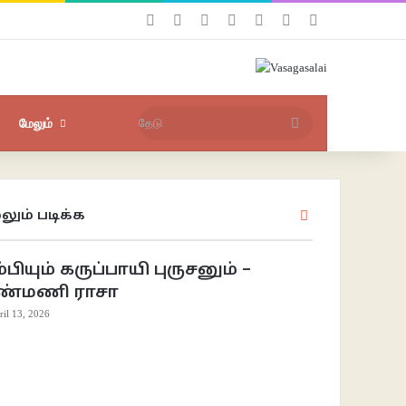
Facebook
X
YouTube
Instagram
புகுபதிகை
சீரற்ற பதிவுகள்
Sidebar
தேடு
மேலும்
லும் படிக்க
Close
்பியும் கருப்பாயி புருசனும் –
ண்மணி ராசா
ril 13, 2026