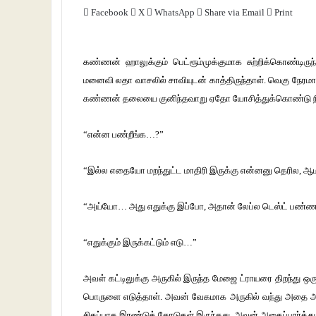
Facebook
X
WhatsApp
Share via Email
Print
கண்ணன் ஹாலுக்கும் பெட்ரூம்முக்குமாக சுற்றிக்கொண்ட
மனைவி லதா வாசலில் சாவியுடன் காத்திருந்தாள். வெகு நேர
கண்ணன் தலையை குனிந்தவாறு ஏதோ யோசித்துக்கொண்டு நின
“என்ன பண்றீங்க…?”
“இல்ல எதையோ மறந்துட்ட மாதிரி இருக்கு என்னனு தெரில,
“அய்யோ… அது எதுக்கு இப்போ, அதான் லேப்ல டெஸ்ட் பண்ண 
“எதுக்கும் இருக்கட்டும் எடு…”
அவள் கட்டிலுக்கு அருகில் இருந்த மேஜை ட்ராயரை திறந்து ஒரு 
பொருளை எடுத்தாள். அவன் வேகமாக அருகில் வந்து அதை அவளி
சிகப்பாக இரண்டுக் கோடுகள் இருந்தது. அவன் அதைப்பார்த்து