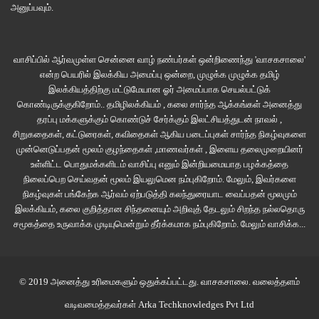
எனது அறைக்குள் வசிப்பதான உணர்வு நிலைக்கு நான் ஆட்பட்டேன். மனம்
அனுப்பவும்.
அதை நம்பத் தொடங்கியிருந்தது. அந்த வீட்டை எனக்கு வாடகைக்கு அமர்த்தித்
தந்த நண்பரை தேடிப்போய் இந்த விஷயத்தை சொன்னேன். ஆரம்பத்தில் நான்
சொன்ன எதையும் நம்பாத நண்பர் பின்னர் அதை உண்மையா பொய்யா என்ற
வாசிப்பில் ஆர்வமுள்ள சென்னை வாழ் நண்பர்கள் ஒன்றிணைந்து 'வாசகசாலை'
என்ற பெயரில் இலக்கிய அமைப்பு ஒன்றை, முழுக்க முழுக்க தமிழ்
உறுதி செய்துகொள்ள அன்று இரவு என் வீட்டுக்கு வந்தார். இரவு உணவு, பின்னர்
இலக்கியத்திற்கு மட்டுமேயான ஓர் அமைப்பாக செயல்பட்டுக்
உறக்கம்.
கொண்டிருக்குகிறோம்.. தமிழிலக்கியம் , கலை சார்ந்த ஆக்கங்கள் அனைத்து
தரப்பு மக்களுக்கும் கொண்டுச் சேர்க்கும் இலட்சியத்துடன் நாவல் ,
உறக்கத்தின் நடுவே நண்பனின் அலறல் சத்தம் கேட்டது. ஆனால் அந்த அலறல்
சிறுகதைகள், கட்டுரைகள், கவிதைகள் ஆகிய படைப்புகள் சார்ந்த நிகழ்வுகளை
சத்தத்தில் என் முனகல் சத்தம் கேட்கவில்லை. நான், ‘என்னை விடுடா’ என்று
முன்னெடுப்பதன் மூலம் குழந்தைகள் ,மாணவர்கள் , இளைய தலைமுறையினர்
உள்ளிட்ட பொதுமக்களிடம் வாசிப்பு எனும் இன்றியமையாத பழக்கத்தை
முனகிக்கொண்டிருந்தேன். நண்பன் மிகச்சரியாக என் மார்பு மேல் அமர்ந்து என்
நிலைப்பெற செய்வதன் மூலம் இயலுமென நம்புகிறோம். மேலும், இவர்களை
கழுத்தைநெரித்துக் கொண்டிருந்தான். இரவின் கரு நீல ஆழத்தில் அவன்
நிகழ்வுகள் பங்கேற்க ஆர்வம் ஏற்படுத்தி கலந்துரையாட வைப்பதன் மூலமும்
கண்கள் ஒரு பூனையின் கண்கள் போல மினுங்கிக் கொண்டிருந்தன. அந்தக்
இலக்கியம், கலை குறித்தான சிந்தனையும் அறிவுத் தேடலும் சிறந்த நல்லதொரு
கண்களில் நூற்றாண்டுகளின் தேங்கிய வன்மம். என் மூச்சு எனக்கு நெறிபடும்
சமூகத்தை உருவாக்க முடியுமென்றும் தீர்க்கமாக நம்புகிறோம்.
மேலும் வாசிக்க...
நிலைக்கு வந்தவுடன் என் பலம் கொண்ட மட்டும் நண்பனை உதறித் தள்ளினேன்.
கழுத்தை நீவிக்கொண்டே மின் விளக்கை ஒளிரவிட்டேன். நண்பன் மூலைக்குச்
சென்று அமர்ந்து என்னை வெறித்துப் பார்த்துக் கொண்டிருந்தான். நேரம்
© 2019 அனைத்து உரிமைகளும் ஒதுக்கப்பட்டது.
வாசகசாலை
. வலைத்தளம்
பார்த்தேன். இரண்டு ஐந்து. ஆகவே அந்த வியப்பு வந்தது. இரண்டு மணி.
வடிவமைத்தவர்கள்
Arka Techknowledges Pvt Ltd
அமானுஷ்யம் என்னை, எங்களைச் சூழ்ந்து கொண்டது. எப்படி கதவைத் திறந்து