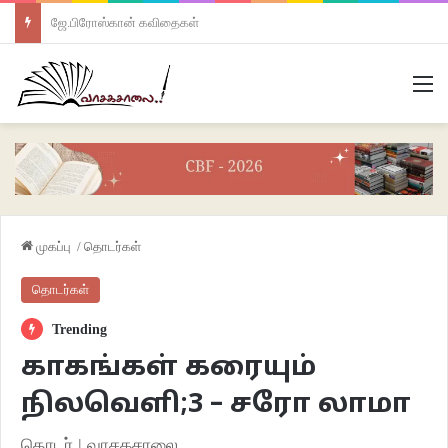
ஜே.பிரோஸ்கான் கவிதைகள்
M
முகப்பு
/
தொடர்கள்
தொடர்கள்
Trending
காகங்கள் கரையும்
நிலவெளி;3 – சரோ லாமா
தொடர் | வாசகசாலை