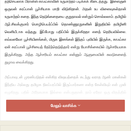
தற்செயலாக பிரான்ஸ் காஃப்காவின் உருமாற்றம் படிக்கக் கிடைத்தது. இளைஞன்
ஒருவன் கரப்பான் பூச்சியாக மாறி விடுகிறான். அதன் உப விளைவுகள்தான்
உருமாற்றம் கதை. இந்த நெடுங்கதையை குறுநாவல் என்றும் சொல்லலாம். தமிழில்
ஆர்.சிவக்குமார் மொழிபெயர்ப்பில் தொண்ணூறுகளின் இறுதியில் தமிழினி
வெளியீடாக வந்தது. இப்போது பதிப்பில் இருக்கிறதா எனத் தெரியவில்லை.
எவ்வளவோ பூச்சியினங்கள், மிருக இனங்கள் இந்தப் புவியில் இருக்க, காஃப்கா
ஏன் கரப்பான் பூச்சியைத் தேர்ந்தெடுத்தார் என்று யோசிக்கையில் ஆச்சரியமாக
இருக்கிறது. அந்த ஆச்சரியம் காஃப்கா என்னும் ஆளுமையின் சுவடுகளைத்
துழாவ வைக்கிறது.
அப்பாவுடன் முரண்படுதல் என்கிற விஷயத்தைக் கடந்து வராத ஆண் மகன்கள்
இந்திய அல்லது தமிழக நிலப்பரப்பில் இருப்பார்களா என்ற கேள்வியும் என் முன்
எழுகிறது. பதில் அநேகமாக இல்லை என்பதுதான். நாம் ஏதோ ஒரு விதத்தில்
வளர வளர நம் அப்பா அல்லது அம்மா அல்லது வளர்க்கும் பெரியவர்களிடம்
மேலும் வாசிக்க
முரண்பட்டே தீரவேண்டியிருக்கிறது இல்லையா? மேலும் இந்தியக் குடும்ப
அமைப்பு உருவாக்கும் மன அழுத்தம், குடும்பங்களின் அதிகாரப் படிநிலை,
குழந்தைகளை சக மனிதராய்ப் பார்க்காத தன்மை என்று இதற்கான சமூக
அலகுகளின் காரணிகளை அடுக்கிக்கொண்டே போகலாம்தான். நூறு