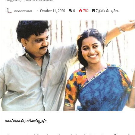
வாசகசாலை
October 11, 2020
0
782
7 நிமிடம் படிக்க
காஃப்காவும்
,
மயிலாப்பூரும்
: