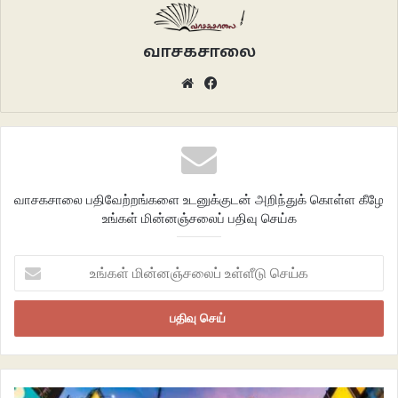
ஆண்டுகளுக்கு முன் நாம் முன்னேறிய சமூகம் என்று நினைத்துக்
கொண்டிருக்கும் ஐரோப்பிய சமூகத்திலும் இதுதான் நிலைமை என்றால் நம்
வாசகசாலை
இறுகிப்போன இந்திய/தமிழ்ச் சமூகத்தைப் பற்றி நினைத்துப் பாருங்கள்.
Website
Facebook
அபத்தம். பேரபத்தம்.
வாசகசாலை பதிவேற்றங்களை உடனுக்குடன் அறிந்துக் கொள்ள கீழே
உங்கள் மின்னஞ்சலைப் பதிவு செய்க
உங்கள்
மின்னஞ்சலைப்
உள்ளீடு
செய்க