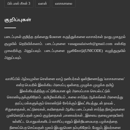
பிக் பாஸ் சீசன் 3
வளன்
வாசகசாலை
குறிப்புகள்
படைப்புகள் குறித்த தங்களது மேலான கருத்துக்களை வாசகர்கள் நமது
முகநூல்
குழுவில்
தெரிவிக்கலாம். படைப்புகளை
vasagasalaiweb@gmail.com
என்கிற
முகவரிக்கு அனுப்பவும். படைப்புகளை
யூனிகோடு(UNICODE)
எழுத்துருவில்
அனுப்பவும்.
வாசிப்பில் ஆர்வமுள்ள சென்னை வாழ் நண்பர்கள் ஒன்றிணைந்து 'வாசகசாலை'
என்ற பெயரில் இலக்கிய அமைப்பு ஒன்றை, முழுக்க முழுக்க தமிழ்
இலக்கியத்திற்கு மட்டுமேயான ஓர் அமைப்பாக செயல்பட்டுக்
கொண்டிருக்குகிறோம்.. தமிழிலக்கியம் , கலை சார்ந்த ஆக்கங்கள் அனைத்து
தரப்பு மக்களுக்கும் கொண்டுச் சேர்க்கும் இலட்சியத்துடன் நாவல் ,
சிறுகதைகள், கட்டுரைகள், கவிதைகள் ஆகிய படைப்புகள் சார்ந்த நிகழ்வுகளை
முன்னெடுப்பதன் மூலம் குழந்தைகள் ,மாணவர்கள் , இளைய தலைமுறையினர்
உள்ளிட்ட பொதுமக்களிடம் வாசிப்பு எனும் இன்றியமையாத பழக்கத்தை
நிலைப்பெற செய்வதன் மூலம் இயலுமென நம்புகிறோம். மேலும், இவர்களை