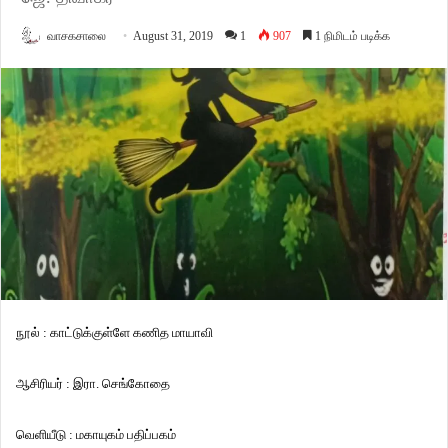
வாசகசாலை
August 31, 2019
1
907
1 நிமிடம் படிக்க
நூல் : காட்டுக்குள்ளே கணித மாயாவி
ஆசிரியர் : இரா. செங்கோதை
வெளியீடு : மகாயுகம் பதிப்பகம்