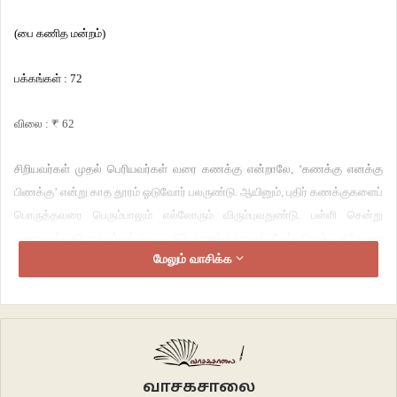
(பை கணித மன்றம்)
பக்கங்கள் : 72
விலை : ₹ 62
சிறியவர்கள் முதல் பெரியவர்கள் வரை கணக்கு என்றாலே, ‘கணக்கு எனக்கு
பிணக்கு’ என்று காத தூரம் ஓடுவோர் பலருண்டு. ஆயினும், புதிர் கணக்குகளைப்
பொருத்தவரை பெரும்பாலும் எல்லோரும் விரும்புவதுண்டு. பள்ளி சென்று
முறையாய் பயிலாதவர்கள் கூட புதிர் கணக்குகளைக் கேட்பதிலும், புதிர்களை
மேலும் வாசிக்க
விடுவிப்பதிலும் வெகு ஆர்வமுள்ளோராய் இருப்பதைக் கண்டிருக்கிறோம்.
அவ்வகையில், “காட்டுக்குள்ளே கணித மாயாவி” என்ற இந்நூல் கதைகள்
கேட்பதில் ஆர்வமும், கணிதப் புதிர்களை விடுவிப்பதில் விருப்பமும்
உள்ளோருக்கான ஒரு சிறந்த நூல்.
வாசகசாலை