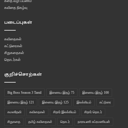
கதை வழி பயணம்
கவிதை நிகழ்வு
படைப்புகள்
கவிதைகள்
கட்டுரைகள்
சிறுகதைகள்
தொடர்கள்
குறிச்சொற்கள்
Big Boss Season 3 Tamil
இணைய இதழ் 75
இணைய இதழ் 100
இணைய இதழ் 121
இணைய இதழ் 125
இலக்கியம்
கட்டுரை
கமலதேவி
கவிதைகள்
சிறார் இலக்கியம்
சிறார் தொடர்
சிறுகதை
தமிழ் கவிதைகள்
தொடர்
நாராயணி சுப்ரமணியன்