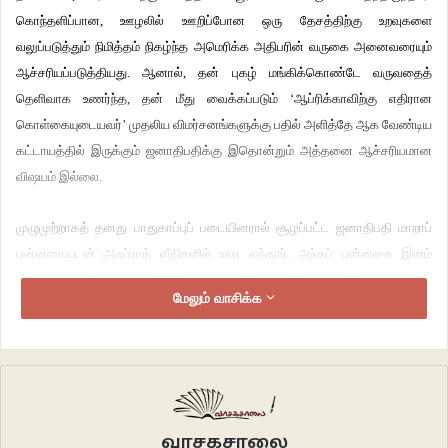
கொந்தளிப்பான, ஊழலில் ஊறிப்போன ஒரு தேசத்திற்கு உறவுகளை
வலுப்படுத்தும் நிமித்தம் நிகழ்ந்த அமெரிக்க அதிபரின் வருகை அனைவரையும்
ஆச்சரியப்படுத்தியது. ஆனால், தன் புகழ் மங்கிக்கொண்டே வருவதைத்
தெளிவாக உணர்ந்த, தன் மீது வைக்கப்படும் ‘ஆப்ரிக்காவிற்கு எதிரான
கொள்கையுடையவர்’ முதலிய விமர்சனங்களுக்கு பதில் அளித்தே ஆக வேண்டிய
கட்டாயத்தில் இருக்கும் ஜனாதிபதிக்கு இதொன்றும் அத்தனை ஆச்சரியமான
விஷயம் இல்லை.
முழுமுற்றாகத் தனது பாதுகாப்புப் படையினரால் சூழப்பட்ட ஜனாதிபதி மாறாப்
புன்னகையுடன் அஃப்ராத் வீதிகளில் உலா வந்தார். அந்தப் புன்னகை இனம்
புரியாத ஒரு அச்சத்தை வீதியெங்கும் பரப்பியவாறு அவர் உதட்டுடன் ஒட்டாமல்
மேலும் வாசிக்க
சென்று கொண்டிருந்தது. எங்கிருந்தோ வந்த ஒரு குண்டு கண்ணிமைக்கும்
நேரத்தில் அவருள் சென்றதும் அந்த உடல் நிலை தடுமாறி பின்னோக்கி சரிந்தது
எனக்கு இப்போதும் நன்றாக நினைவிருக்கிறது. பாதுகாவலர்கள் அவருக்குக்
கவசமாக விரைந்த வேகத்தையும் நான் நினைவில் வைத்திருக்கிறேன். ஆனால்,
எந்தப் பயனும் இல்லமால் உலகின் சக்தி வாய்ந்த ஒரு மனிதனின் கால்கள்
உபயோகமற்று மண்ணில் வீழ்ந்தன. மே 5, 2007, ஐந்து ஐந்து, நினைவில் வைத்துக்
வாசகசாலை