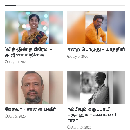
இப்போதெல்லாம் ஜி என் மனைவியைப் பற்றி, வேலையைப் பற்றி எல்லாம்
விசாரிக்கிறார்.
ஜியை நேரில் சந்திப்பேன் என்ற நம்பிக்கையைக் கிட்டத்தட்ட நான் இழந்திருந்த
நேரத்தில் தான் அந்தக் கடிதம் வந்தது. ஆளுநர் குழுவின் கண்காணிப்பில்
சரியாக ஒரு மணி நேரம் ஜியை நேர்காணல் செய்ய எனக்கு அனுமதி
‘வித்-இன் த பிரேம்’ –
ஈன்ற பொழுது – யாத்திரி
கிடைத்திருக்கிறது. அதற்குத் தான் இன்று இங்கு வந்திருக்கிறேன்.பார்த்த
அ.ஜீனா கிறிஸ்டி
July 5, 2026
உடனேயே பயத்தைத் தரும் பிரம்மாண்ட இரும்புக் கதவுகளைக் கடந்து, என்
July 10, 2026
உடமைகளை ஒன்று விடாமல் ஒப்படைத்து விட்டு, கண்களாலும், கைகளாலும்,
இயந்திரங்களாலும் ஸ்கேன் செய்யப்பட்ட பின்பு இங்கே
அனுமதிக்கப்பட்டிருக்கிறேன்.
சினிமாக்களில் காட்டப்படும், அந்தரத்தில் ஆடிக் கொண்டிருக்கும் ஒற்றை
விளக்குடன் கூடிய மேஜை ஒன்றைக் கற்பனை செய்து கொள்ளுங்கள். நடுங்கும்
கேசவர் – சாளை பஷீர்
நம்பியும் கருப்பாயி
அளவிற்கு குளிரூட்டப்பட்ட ஒரு அறையில் அந்த விளக்கின் அடியில் தான் நான்
புருசனும் – கண்மணி
July 5, 2026
ஜி’க்காக காத்துக் கொண்டிருக்கிறேன். என் அருகிலேயே இருக்கும் கண்ணாடிக்
ராசா
கதவுகளுக்கு அந்தப் பக்கம் ஆளுநர் குழு என்னைப் பார்த்துக்
April 13, 2026