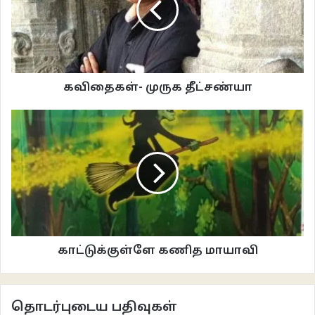
ஒப்புக்கொள்ளத் தான் வேண்டும். ஜி’யை சந்திக்க நானும் விரும்பினேன்.
அதற்கான எந்த முகாந்திரமும் இல்லை என நன்றாகத் தெரிந்த போதும்
விரும்பினேன்.
ஆனால், புதிய ஜனாதிபதி தேர்ந்தெடுக்கப்பட்டதும் காட்சிகள் மாறின. யாரோ
கவிதைகள்- முருக தீட்சண்யா
ஒருவர் படுகொலை செய்யப்பட்ட விவகாரத்தில் புதியவர் கிஞ்சித்தும் அக்கறை
காட்டவில்லை. அஃப்ரேசியர்கள் எதிர்பார்த்த முன்னுரிமை ஏற்பாடுகள் ஒருபோதும்
நிறைவேறாது என்பது தெளிவாகத் தெரிந்த போது, ​​இரு நாடுகளுக்கும்
இடையிலான உறவுகள் அதிகாரப்பூர்வமாக வெட்டப்பட்டன. ஜி தனது அரசியல்
மதிப்பை இழந்ததும், பல பத்திரிகையாளர்கள் அவர் மீதான ஆர்வத்தை
இழந்தனர். கடைசியில் நான் மட்டுமே எனது விருப்பத்தில் விடாப்பிடியாக
இருந்தேன். என் விருப்பம் உத்தியோகம் சார்ந்ததோ அல்லது பரபரப்புத் தன்மை
சார்ந்ததோ அல்ல என்பது காரணமாக இருக்கலாம். நான் சிறை ஆளுநரிடம்
தொடர்ந்து ஜியைச் சந்திப்பதற்காகப் போராடிக் கொண்டிருந்தேன். ஒருவழியாக
காட்டுக்குள்ளே கணித மாயாவி
கடிதத் தொடர்புக்கு மட்டும் அனுமதி கிடைத்தது. அதுவும் மூன்று
வருடங்களுக்கு முன்பு தான். இந்த மூன்று வருடத்தில் ஏராளமான கடிதங்களை
நானும் ஜியும் பரிமாறியிருக்கிறோம். முதலில் நாகரீகமாகத் தொடங்கிய கடிதங்கள்
தொடர்புடைய பதிவுகள்
போகப்போக நட்புரீதியானவையாக மாறி இருக்கின்றன. உங்களுக்குத் தெரியுமா?