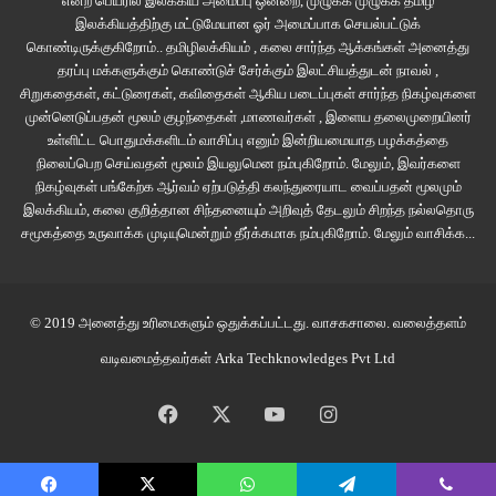
என்ற பெயரில் இலக்கிய அமைப்பு ஒன்றை, முழுக்க முழுக்க தமிழ்
எப்படி
இருக்கிறீர்கள்
ஜி
?
இலக்கியத்திற்கு மட்டுமேயான ஓர் அமைப்பாக செயல்பட்டுக்
கொண்டிருக்குகிறோம்.. தமிழிலக்கியம் , கலை சார்ந்த ஆக்கங்கள் அனைத்து
தரப்பு மக்களுக்கும் கொண்டுச் சேர்க்கும் இலட்சியத்துடன் நாவல் ,
இந்தக்
கேள்விக்கு
நான்
பதில்
சொல்லப்
போவதில்லை
.
அதற்காக
நீங்கள்
சிறுகதைகள், கட்டுரைகள், கவிதைகள் ஆகிய படைப்புகள் சார்ந்த நிகழ்வுகளை
என்னை
மன்னிக்க
வேண்டும்
.
இத்தனை
வருடங்களில்
எந்த
விதக்
முன்னெடுப்பதன் மூலம் குழந்தைகள் ,மாணவர்கள் , இளைய தலைமுறையினர்
கருணையுமின்றி
இந்தக்
கேள்வியை
எதிர்கொண்டு
வருகிறேன்
.
பார்ப்பவர்கள்
உள்ளிட்ட பொதுமக்களிடம் வாசிப்பு எனும் இன்றியமையாத பழக்கத்தை
அனைவரும்
என்னிடம்
இதை
க்
கேட்கிறார்கள்
.
உண்மையில்
இந்தக்
கேள்விக்கும்
நிலைப்பெற செய்வதன் மூலம் இயலுமென நம்புகிறோம். மேலும், இவர்களை
நிகழ்வுகள் பங்கேற்க ஆர்வம் ஏற்படுத்தி கலந்துரையாட வைப்பதன் மூலமும்
அதற்கு
நான்
சொல்லும்
பதிலுக்கும்
எந்த
அர்த்தமுமில்லை
.
கேட்பவர்களுக்கு
இலக்கியம், கலை குறித்தான சிந்தனையும் அறிவுத் தேடலும் சிறந்த நல்லதொரு
என்
பதில்
குறித்த
அக்கறையுமில்லை
.
அமெரிக்க
ஜனாதிபதியைப்
படுகொலை
சமூகத்தை உருவாக்க முடியுமென்றும் தீர்க்கமாக நம்புகிறோம்.
மேலும் வாசிக்க...
செய்தவனின்
சிறை
வாழ்க்கை
எப்படி
இருக்குமென்பதை
நீங்களே
கற்பனை
செய்து
கொள்ளுங்கள்
.
ஒருவேளை
அது
உங்கள்
கற்பனைக்கு
எட்டாததாக
இருந்தால்
நீங்கள்
அதிர்ஷ்டசாலி
.
© 2019 அனைத்து உரிமைகளும் ஒதுக்கப்பட்டது.
வாசகசாலை
. வலைத்தளம்
வடிவமைத்தவர்கள்
Arka Techknowledges Pvt Ltd
சரியாக
15
வருடங்களாக
சிறையில்
இருக்கிறீர்கள்
.
உங்களை
சிறைக்கு
அழைத்து
வந்த
அந்த
நாள்
நினைவிருக்கிறதா
?
Facebook
X
YouTube
Instagram
எனக்கு
மட்டுமல்ல
எல்லோருக்குமே
அந்த
நாள்
நினைவில்
இருக்கும்
.
ஆனால்
,
என்
நினைவுகள்
மற்றவர்களிடமிருந்து
வேறுபட்ட
வை
.
நான்
அதற்குப்பிறகு
எந்த