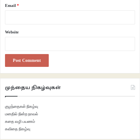
Email
*
இந்த இயலாமை உணர்வில் இருந்து வெளியேற நான் என்ன செய்ய முடியும் என
என்னை நானே இரவுபகலாகக் கேள்விகள் கேட்டுக் கொண்டிருந்த காலம் அது.
அப்போது தான், நான் எனது ஆயுதமாக எழுத்தைத் தெரிவு செய்தேன்.
Website
செய்தித்தாள்களுக்கும், வார மற்றும் மாத இதழ்களுக்கும் தொடர்ந்து
கட்டுரைகளும், கருத்துத் துணுக்குகளையும் எழுதி அனுப்பினேன்.
ஆர்ப்பாட்டங்களில் துண்டு பிரசுரங்களை அச்சடித்து விநியோகித்தேன். அவர்
மட்டும் அப்போது அதிபராக இல்லாமல் இருந்திருந்தால் என் வாழ்வு இன்று
வேறொன்றாக இருந்திருக்கும். எனது படைப்புகள் தொடர்ந்து பிரசுரமாகத்
தொடங்கிய பின்னர் செய்து கொண்டிருந்த வேலையே விட்டுவிட்டு முழுமூச்சாக
அரசிற்கு எதிரான என் ஆயுதத்தை ஏந்தினேன். ஆனால், என் ஆயுதம் ஒருபோதும்
முந்தைய நிகழ்வுகள்
வெள்ளை மாளிகைக்குள் நுழையாது. அதை நெருங்கக் கூட செய்யாது என்பதை
நான் நன்றாக அறிவேன். ஜனாதிபதி தொடர்ந்து ஆட்சி செய்து கொண்டுதான்
குழந்தைகள் நிகழ்வு
இருந்தார். தப்பியோடி விடவில்லை. பிறகெப்படித் தான் நான் என் கோபத்தை
மனதில் நின்ற நாவல்
வெளிப்படுத்துவது? வல்லரசின் அதிபரை வீழ்ச்சியடையச் செய்யகூடியோ
கதை வழி பயணம்
செயலோ வார்த்தையோ இருக்கிறதா என்ன ?
கவிதை நிகழ்வு