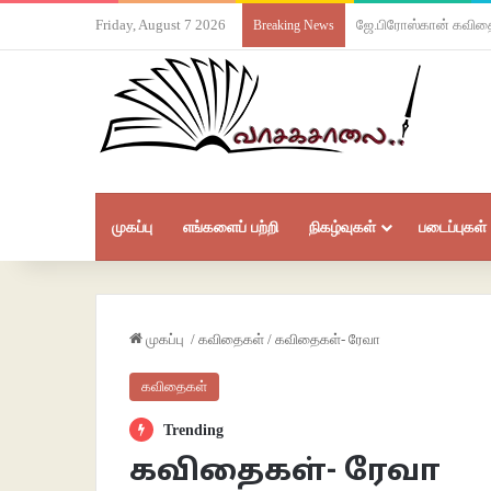
Friday, August 7 2026
ஜே.பிரோஸ்கான் கவித
Breaking News
முகப்பு
எங்களைப் பற்றி
நிகழ்வுகள்
படைப்புகள்
முகப்பு
/
கவிதைகள்
/
கவிதைகள்- ரேவா
கவிதைகள்
Trending
கவிதைகள்- ரேவா