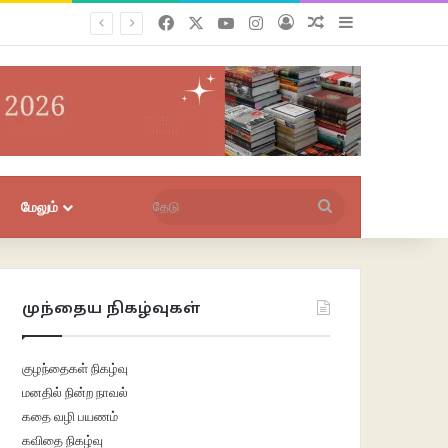
Facebook
X
YouTube
Instagram
புகுபதிகை
சீரற்ற பதிவுகள்
Sidebar
தேடு
மேலும்
முந்தைய நிகழ்வுகள்
குழந்தைகள் நிகழ்வு
மனதில் நின்ற நாவல்
கதை வழி பயணம்
கவிதை நிகழ்வு