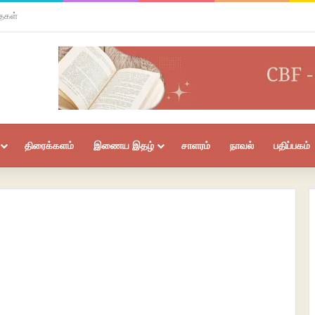
ைகள்
திரைக்களம்
இணைய இதழ்
சாளரம்
நாவல்
பதிப்பகம்