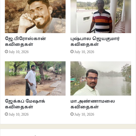
———————-
உயிர் வாழ்வென்பதே கடலோடுதல்
ஜே.பிரோஸ்கான்
புஷ்பால ஜெயகுமார்
கடற்காளான்கள் ஊர் புகும் அளவுக்கு அலைகள் உயரும்
கவிதைகள்
கவிதைகள்
July 10, 2026
July 10, 2026
மழைக்கால அந்தியில் இவ் வெறுவெளியே அதிரும் செய்தியில்
பாய்மர தாங்கியை போன்றிருப்பவள் ஒருக்களித்து விழுகிறாள்
நற்செய்தி வராத கடும்பத்தியம் பொய்த்த நொடியில்
ஜேக்கப் மேஷாக்
மா.அண்ணாமலை
கண்ணிகளில் தோற்கும் பறவைகளின் கடூரம் அவளுக்குள்
கவிதைகள்
கவிதைகள்
July 10, 2026
July 10, 2026
கடற்தெய்வம் பெருங்காற்றில் அவனை அள்ளி விழுங்கிய பின்
நாட்டார்கள் கூடி மேற்பூச்சோடு சொன்ன துக்கத்தில்