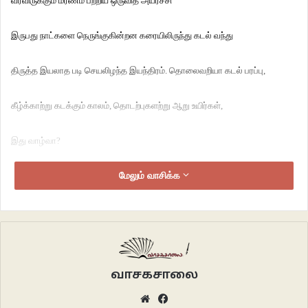
வரவிருக்கும் மரணம் பற்றிய ஒருவித அயர்ச்சி
இருபது நாட்களை நெருங்குகின்றன கரையிலிருந்து கடல் வந்து
திருத்த இயலாத படி செயலிழந்த இயந்திரம். தொலைவறியா கடல் பரப்பு,
கீழ்க்காற்று கடக்கும் காலம், தொடற்புகளற்று ஆறு உயிர்கள்,
இது வாழ்வா?
இறந்த ஒருவனின் பிரேதத்துடன் ஒரு வாரம் படகில் தான்
மேலும் வாசிக்க
துர்நாற்றமெடுத்ததும் நம்பிக்கையிழந்து ஒருவன் அஞ்சுகிறான்.
எதுவாயினும் சரியென சவத்தை கடலுக்குள் உட்தள்ளினோம்
வாசகசாலை
பசி கொடிது.
Website
Facebook