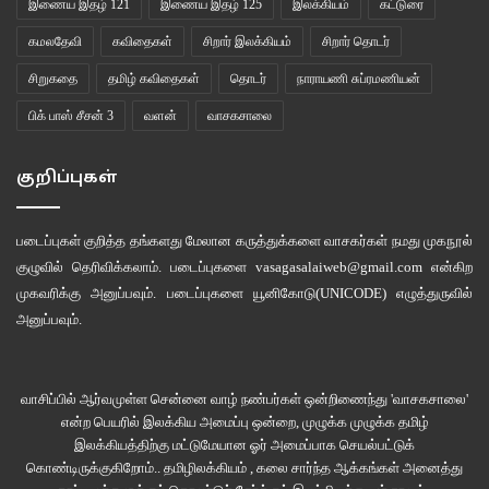
இணைய இதழ் 121
இணைய இதழ் 125
இலக்கியம்
கட்டுரை
கமலதேவி
கவிதைகள்
சிறார் இலக்கியம்
சிறார் தொடர்
சிறுகதை
தமிழ் கவிதைகள்
தொடர்
நாராயணி சுப்ரமணியன்
பிக் பாஸ் சீசன் 3
வளன்
வாசகசாலை
குறிப்புகள்
படைப்புகள் குறித்த தங்களது மேலான கருத்துக்களை வாசகர்கள் நமது
முகநூல்
குழுவில்
தெரிவிக்கலாம். படைப்புகளை
vasagasalaiweb@gmail.com
என்கிற
முகவரிக்கு அனுப்பவும். படைப்புகளை
யூனிகோடு(UNICODE)
எழுத்துருவில்
அனுப்பவும்.
வாசிப்பில் ஆர்வமுள்ள சென்னை வாழ் நண்பர்கள் ஒன்றிணைந்து 'வாசகசாலை'
என்ற பெயரில் இலக்கிய அமைப்பு ஒன்றை, முழுக்க முழுக்க தமிழ்
இலக்கியத்திற்கு மட்டுமேயான ஓர் அமைப்பாக செயல்பட்டுக்
கொண்டிருக்குகிறோம்.. தமிழிலக்கியம் , கலை சார்ந்த ஆக்கங்கள் அனைத்து