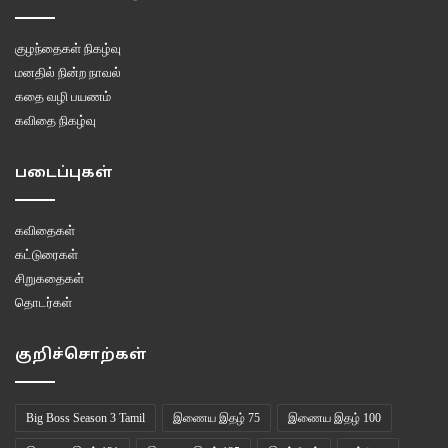
அவள் நெஞ்செலும்புகளுக்குள்ளிருக்கும் பேரன்பை உணரும் அக்கணம்
குழந்தைகள் நிகழ்வு
கடலின் வயிற்றில் உப்பி மிதக்கும் அவன்
மனதில் நின்ற நாவல்
கதை வழி பயணம்
கட்டுக்கழுத்தியாய் வாழ ஒரு ஊழிக்கூத்தில் எழுந்து வரபோவதுமில்லை
கவிதை நிகழ்வு
இங்கு
படைப்புகள்
உயிர் வாழ்வென்பதே கடலோடுதல்……….
கவிதைகள்
கட்டுரைகள்
சிறுகதைகள்
Kavithaikal- Sakthi
கவிதைகள்
தொடர்கள்
கவிதைகள்- ஷக்தி
ஷக்தி
குறிச்சொற்கள்
Big Boss Season 3 Tamil
இணைய இதழ் 75
இணைய இதழ் 100