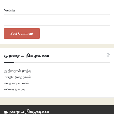
அவன் மரணத்தின் இறுதி மூச்சின் வலியுணர்ந்து பினாத்துகிறாள்
Website
பின்னும் எதையும் நம்பாது
துள்ளுவேட்டி அய்யானார் நிற்கும் திசைபார்த்து தொழுது
நெடுஞ்சாண்கிடையாக ஒரு முறை விழுகிறாள்
ஊரே மறியலுக்கு ஆயத்தமாகையில்
முந்தைய நிகழ்வுகள்
நெடுங்கடை வாயில் காவற் குதிரை காலை கட்டிக்கொண்டு
குழந்தைகள் நிகழ்வு
மனதில் நின்ற நாவல்
எவ்விடத்திலேனும் தொழிலுக்கு போனவன் கரையேறி வருவான் என
கதை வழி பயணம்
கவிதை நிகழ்வு
கிழக்கு நோக்கி சாதக கணிப்பின் வர்க்கங்களை வரைந்து பார்க்கிறாள்
பின் பிரிவாற்றாமையில் வீறிட்டு அழும்
முந்தைய நிகழ்வுகள்