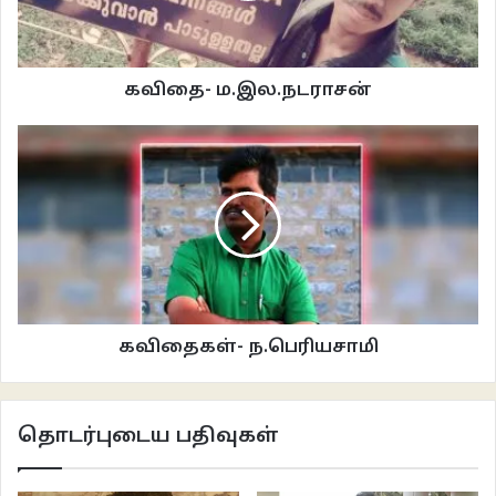
வயிற்றுக்கும் தொண்டைக்கும் இல்லாத பொழுதில் கடலில் மிதந்தோம்
கவிதை- ம.இல.நடராசன்
இருபத்தி ஓராம் நாளில் தேடி வந்து மீட்டார்கள்
கரை திரும்ப மூன்று முழு நாட்களாகிற்று.
கரை திரும்பும் நாளில் வானிலிருந்து மழை நழுவி பொழிந்தது
என்னை அவசர ஊர்திக்குள் தினிக்கிறார்கள். முகத்தில் எதையோ
மாட்டுகிறார்கள்
கவிதைகள்- ந.பெரியசாமி
என்னைக் காப்பாற்றுங்கள்,,,,,,,,
தொடர்புடைய பதிவுகள்
2. சொரூபியின் வர்க்கங்கள்