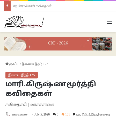
ஜே.பிரோஸ்கான் கவிதைகள்
M
முகப்பு
/
இணைய இதழ் 125
இணைய இதழ் 125
மாரி.கிருஷ்ணமூர்த்தி
கவிதைகள்
கவிதைகள் | வாசகசாலை
வாசகசாலை
July 5, 2026
0
101
ஒரு நிமிடத்திற்கும் குறைவு