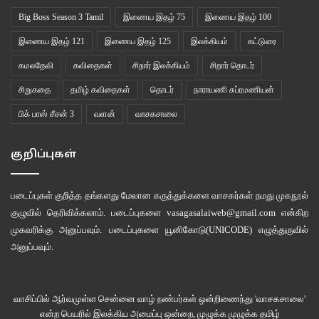
Big Boss Season 3 Tamil
இணைய இதழ் 75
இணைய இதழ் 100
இணைய இதழ் 121
இணைய இதழ் 125
இலக்கியம்
கட்டுரை
கமலதேவி
கவிதைகள்
சிறார் இலக்கியம்
சிறார் தொடர்
சிறுகதை
தமிழ் கவிதைகள்
தொடர்
நாராயணி சுப்ரமணியன்
பிக் பாஸ் சீசன் 3
வளன்
வாசகசாலை
குறிப்புகள்
படைப்புகள் குறித்த தங்களது மேலான கருத்துக்களை வாசகர்கள் நமது
முகநூல்
குழுவில்
தெரிவிக்கலாம். படைப்புகளை
vasagasalaiweb@gmail.com
என்கிற
முகவரிக்கு அனுப்பவும். படைப்புகளை
யூனிகோடு(UNICODE)
எழுத்துருவில்
அனுப்பவும்.
வாசிப்பில் ஆர்வமுள்ள சென்னை வாழ் நண்பர்கள் ஒன்றிணைந்து 'வாசகசாலை'
என்ற பெயரில் இலக்கிய அமைப்பு ஒன்றை, முழுக்க முழுக்க தமிழ்