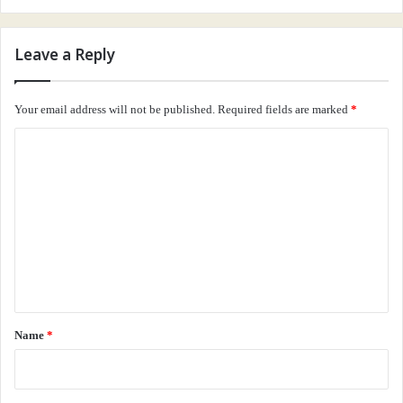
Leave a Reply
Your email address will not be published.
Required fields are marked
*
C
o
m
m
e
n
t
*
Name
*