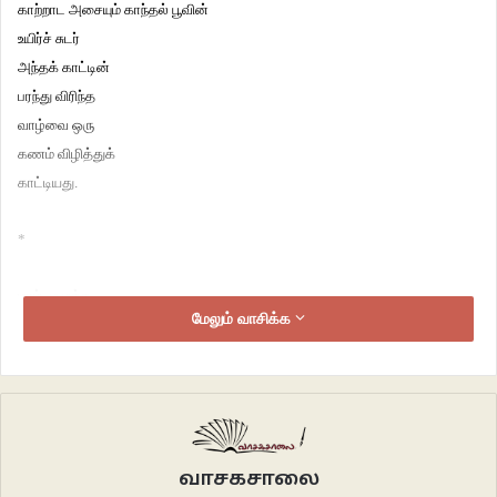
காற்றாட அசையும் காந்தல் பூவின்
உயிர்ச் சுடர்
அந்தக் காட்டின்
பரந்து விரிந்த
வாழ்வை ஒரு
கணம் விழித்துக்
காட்டியது.
*
மரம் முழுக்க
மேலும் வாசிக்க
விரிந்திருக்கும்
கொன்றைப் பூவில்
மஞ்சள் வெயிலின்
சாயல்.
*
வாசகசாலை