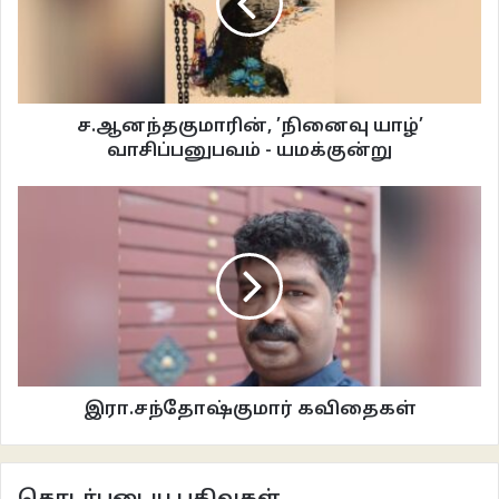
மாரி.கிருஷ்ணமூர்த்தி கவிதைகள்
ச.ஆனந்தகுமாரின், ’நினைவு யாழ்’
வாசிப்பனுபவம் - யமக்குன்று
இரா.சந்தோஷ்குமார் கவிதைகள்