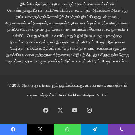
இலக்கியத்திற்கு மட்டுமேயான ஓர் அமைப்பாக செயல்பட்டுக்
கொண்டிருக்குகிறோம்.. தமிழிலக்கியம் , கலை சார்ந்த ஆக்கங்கள் அனைத்து
தரப்பு மக்களுக்கும் கொண்டுச் சேர்க்கும் இலட்சியத்துடன் நாவல் ,
சிறுகதைகள், கட்டுரைகள், கவிதைகள் ஆகிய படைப்புகள் சார்ந்த நிகழ்வுகளை
முன்னெடுப்பதன் மூலம் குழந்தைகள் ,மாணவர்கள் , இளைய தலைமுறையினர்
உள்ளிட்ட பொதுமக்களிடம் வாசிப்பு எனும் இன்றியமையாத பழக்கத்தை
நிலைப்பெற செய்வதன் மூலம் இயலுமென நம்புகிறோம். மேலும், இவர்களை
நிகழ்வுகள் பங்கேற்க ஆர்வம் ஏற்படுத்தி கலந்துரையாட வைப்பதன் மூலமும்
இலக்கியம், கலை குறித்தான சிந்தனையும் அறிவுத் தேடலும் சிறந்த நல்லதொரு
சமூகத்தை உருவாக்க முடியுமென்றும் தீர்க்கமாக நம்புகிறோம்.
மேலும் வாசிக்க...
© 2019 அனைத்து உரிமைகளும் ஒதுக்கப்பட்டது.
வாசகசாலை
. வலைத்தளம்
வடிவமைத்தவர்கள்
Arka Techknowledges Pvt Ltd
Facebook
X
YouTube
Instagram