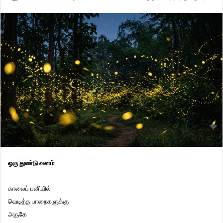
ஒரு துண்டு வனம்
காலைப் பனியில்
வெடித்த பாறைகளுக்கு
அருகே