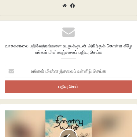
Website
Facebook
சுகவாசியாய்
பகலில் எங்கு போய்
மறைந்துக்கொள்கின்றனவோ
தெரியவில்லை
மின்மினிகள்
வாசகசாலை பதிவேற்றங்களை உடனுக்குடன் அறிந்துக் கொள்ள கீழே
உங்கள் மின்னஞ்சலைப் பதிவு செய்க
இருளைக் கண்டதும்
காதலின் தவிப்போடு
உங்கள்
மின்னி மின்னி விரிக்கின்றன
மின்னஞ்சலைப்
ஒளியை.
உள்ளீடு
செய்க
*
krishnamoorthi973@gmail.com
இணைய இதழ் 125
இலக்கியம்
கவிதைகள்