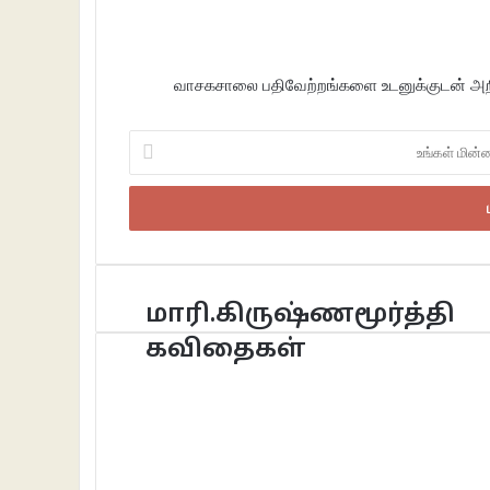
வாசகசாலை பதிவேற்றங்களை உடனுக்குடன் அறிந
உங்கள்
மின்னஞ்சலைப்
உள்ளீடு
செய்க
மாரி.கிருஷ்ணமூர்த்தி
கவிதைகள்