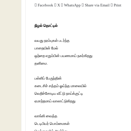
Facebook
X
WhatsApp
Share via Email
Print
நிழல் தொட்டில்
வயது நரம்புகள் படர்ந்த
பாறையின் மேல்
ஒற்றை எறும்பின் பயணமாய் நகர்கிறது
தனிமை.
பள்ளிப் பேருந்தின்
கடைசிச் சத்தம் ஓய்ந்த மாலையில்
வெறிச்சோடிய வீட்டு நாய்க்குட்டி
ஏமாற்றமாய் வாலாட்டுகிறது
வாங்கி வைத்த
டெடிபியர் பொம்மைகள்