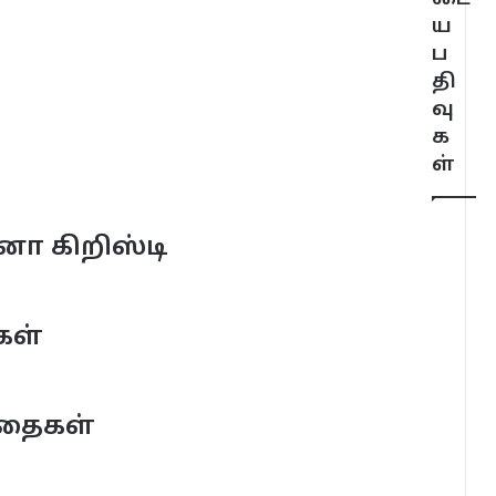
ய
ப
தி
வு
க
ள்
ீனா கிறிஸ்டி
கள்
ிதைகள்