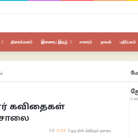
திரைக்களம்
இணைய இதழ்
சாளரம்
நாவல்
பதிப்பகம்
மே
ள்
ஜ
Ju
ர் கவிதைகள்
கசாலை
0
213
ஒரு நிமிடத்திற்கும் குறைவு