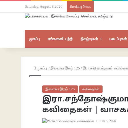
Saturday, August 8 2026
Breaking News
முகப்பு
எங்களைப் பற்றி
நிகழ்வுகள்
படைப்புகள்
முகப்பு
/
இணைய இதழ் 125
/
இரா.சந்தோஷ்குமார் கவிதைக
இணைய இதழ் 125
கவிதைகள்
இரா.சந்தோஷ்குமா
கவிதைகள் | வாச
வாசகசாலை
July 5, 2026