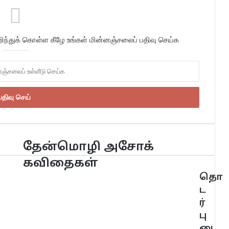
்துக் கொள்ள கீழே உங்கள் மின்னஞ்சலைப் பதிவு செய்க
தேன்மொழி அசோக்
கவிதைகள்
தொ
ட
ர்
பு
டை