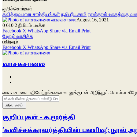
குறிச்சொற்கள்
கவித்துவமான சாத்தியங்கள்
ந.பெரியசாமி
நான்தான் உலகத்தை வர
வாசகசாலை
August 16, 2021
0
610
2 நிமிடம் படிக்க
Facebook
X
WhatsApp
Share via Email
Print
மேலும் வாசிக்க
பகிரவும்
Facebook
X
WhatsApp
Share via Email
Print
வாசகசாலை
Website
Facebook
வாசகசாலை பதிவேற்றங்களை உடனுக்குடன் அறிந்துக் கொள்ள கீழே 
உங்கள்
மின்னஞ்சலைப்
உள்ளீடு
செய்க
குறிப்புகள் - க.மூர்த்தி
‘கவிச்சக்கரவர்த்தியின் பணிவு’; நூல் 