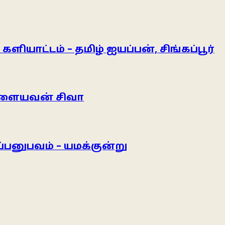
யாட்டம் – தமிழ் ஐயப்பன், சிங்கப்பூர்
– இளையவன் சிவா
்பனுபவம் – யமக்குன்று