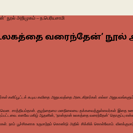
’ நூல் அறிமுகம் – ந.பெரியசாமி
லகத்தை வரைந்தேன்’ நூல் அ
் களிப்பூட்டக் கூடிய கவிதை அனுபவத்தை அடைகிறார்கள். எல்லா அனுபவங்களும் கவித
மாவென. சாத்தியம்தான். குழந்தைமை மனநிலையை தக்கவைத்துள்ளவர்கள் இதை உணர்வர்.
பட்டவை. எனவே மகிழ் ஆதனின், ‘நான்தான் உலகத்தை வரைந்தேன்’ தொகுப்பு என்ன
்கள். நாம் பூச்சிகளாக உருமாற்றம் கொண்டு அதில் சிக்கிக் கொள்வோம். விளக்கு