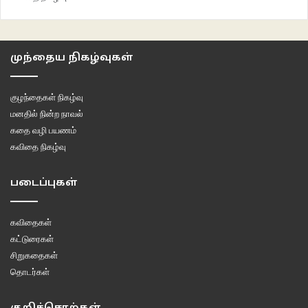
நந்தாகுமாரன் கவிதைகள்
வாசகசாலை
முந்தைய நிகழ்வுகள்
குழந்தைகள் நிகழ்வு
மனதில் நின்ற நாவல்
கதை வழி பயணம்
கவிதை நிகழ்வு
படைப்புகள்
கவிதைகள்
கட்டுரைகள்
சிறுகதைகள்
தொடர்கள்