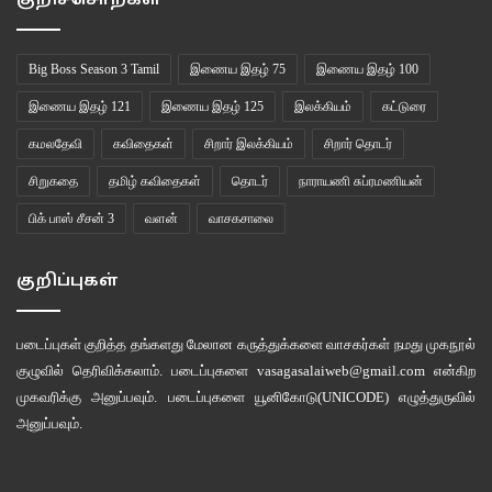
குறிச்சொற்கள்
Big Boss Season 3 Tamil
இணைய இதழ் 75
இணைய இதழ் 100
இணைய இதழ் 121
இணைய இதழ் 125
இலக்கியம்
கட்டுரை
கமலதேவி
கவிதைகள்
சிறார் இலக்கியம்
சிறார் தொடர்
சிறுகதை
தமிழ் கவிதைகள்
தொடர்
நாராயணி சுப்ரமணியன்
பிக் பாஸ் சீசன் 3
வளன்
வாசகசாலை
குறிப்புகள்
படைப்புகள் குறித்த தங்களது மேலான கருத்துக்களை வாசகர்கள் நமது
முகநூல்
குழுவில்
தெரிவிக்கலாம். படைப்புகளை
vasagasalaiweb@gmail.com
என்கிற
முகவரிக்கு அனுப்பவும். படைப்புகளை
யூனிகோடு(UNICODE)
எழுத்துருவில்
அனுப்பவும்.