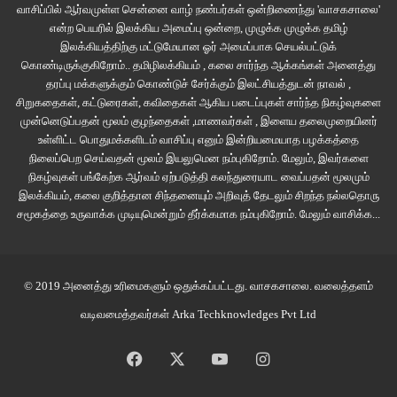
வாசிப்பில் ஆர்வமுள்ள சென்னை வாழ் நண்பர்கள் ஒன்றிணைந்து 'வாசகசாலை'
என்ற பெயரில் இலக்கிய அமைப்பு ஒன்றை, முழுக்க முழுக்க தமிழ்
இலக்கியத்திற்கு மட்டுமேயான ஓர் அமைப்பாக செயல்பட்டுக்
கொண்டிருக்குகிறோம்.. தமிழிலக்கியம் , கலை சார்ந்த ஆக்கங்கள் அனைத்து
தரப்பு மக்களுக்கும் கொண்டுச் சேர்க்கும் இலட்சியத்துடன் நாவல் ,
சிறுகதைகள், கட்டுரைகள், கவிதைகள் ஆகிய படைப்புகள் சார்ந்த நிகழ்வுகளை
முன்னெடுப்பதன் மூலம் குழந்தைகள் ,மாணவர்கள் , இளைய தலைமுறையினர்
உள்ளிட்ட பொதுமக்களிடம் வாசிப்பு எனும் இன்றியமையாத பழக்கத்தை
நிலைப்பெற செய்வதன் மூலம் இயலுமென நம்புகிறோம். மேலும், இவர்களை
நிகழ்வுகள் பங்கேற்க ஆர்வம் ஏற்படுத்தி கலந்துரையாட வைப்பதன் மூலமும்
இலக்கியம், கலை குறித்தான சிந்தனையும் அறிவுத் தேடலும் சிறந்த நல்லதொரு
சமூகத்தை உருவாக்க முடியுமென்றும் தீர்க்கமாக நம்புகிறோம்.
மேலும் வாசிக்க...
© 2019 அனைத்து உரிமைகளும் ஒதுக்கப்பட்டது.
வாசகசாலை
. வலைத்தளம்
வடிவமைத்தவர்கள்
Arka Techknowledges Pvt Ltd
Facebook
X
YouTube
Instagram