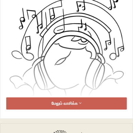
மேலும் வாசிக்க
இசையின், ‘மைக்ரேன்’