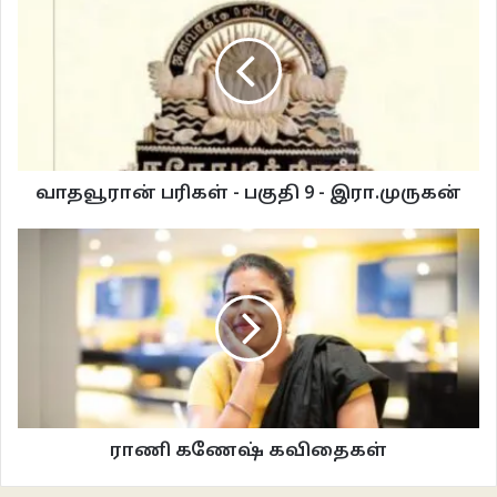
பொறுப்புத் துறப்பின் இருப்பு விறைப்பில்
பாகூரும் சொற்களின் பொதி
தயக்கத்தின் முயக்க மயக்கத்தில்
செயற்கைக் கருத்தரிப்பில் விளைந்த
இயற்கையின் சாயத்தில் இயக்குகிறது
ஒரு வார்த்தையின் ஆனந்தக் கூத்தில் யாதும் நன்றே யென்றாகிறது.
வாதவூரான் பரிகள் - பகுதி 9 - இரா.முருகன்
***
பேழைக்குள் ஒளித்து வைக்கப்பட்ட பேரமைதியின் பேரொலி
அசாதாரணத்தின் விசித்திரச் சித்திரம்
பேழைக்குள் ஒளித்து வைக்கப்பட்ட
பேரமைதியின் பேரொலியை விடுவித்துவிட்டது
கேள்விக்கும் பதிலுக்கும் வெளியே சஞ்சரிக்கும்
வெளியின் போர்வாள்
ராணி கணேஷ் கவிதைகள்
அர்த்தத்தை வன்புணர்ந்துவிட்டது
ஒரு வார்த்தையின் ஊர்த்தவ தாண்டவத்தில் யாவும் மாயம் என்றாகிறது.