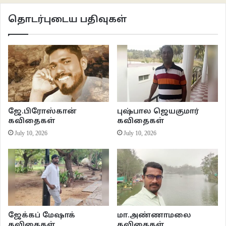
தொடர்புடைய பதிவுகள்
***
மதுக் கோப்பையில் நீந்தும் உன்மத்தத்தின் நிழல்
(அல்லது)
பிம்பமுனி
ஜே.பிரோஸ்கான்
புஷ்பால ஜெயகுமார்
கவிதைகள்
கவிதைகள்
July 10, 2026
July 10, 2026
ஜேக்கப் மேஷாக்
மா.அண்ணாமலை
கவிதைகள்
கவிதைகள்