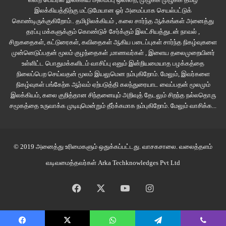
அழைத்துப் போகிறான். செகண்ட் ஹீரோயின் வந்தாச்சு. முடிதிருத்தும் பெண்,
இலக்கியத்திற்கு மட்டுமேயான ஓர் அமைப்பாக செயல்பட்டுக்
ராஜகுமாரன் காதல் வலுவாகிறது. அவனுக்கு நாட்டில் ஏழைகள் இருப்பதே அவள்
கொண்டிருக்குகிறோம்.. தமிழிலக்கியம் , கலை சார்ந்த ஆக்கங்கள் அனைத்து
சொல்லித்தான் தெரிகிறது. சமூகப் பிரக்ஞையோடு காதலுக்காக முடி துறக்க,
தரப்பு மக்களுக்கும் கொண்டுச் சேர்க்கும் இலட்சியத்துடன் நாவல் ,
சிறுகதைகள், கட்டுரைகள், கவிதைகள் ஆகிய படைப்புகள் சார்ந்த நிகழ்வுகளை
இது வேறே முடி, இளவரசன் தயார் – மீதியை சின்னத்திரையில் காண்க.
முன்னெடுப்பதன் மூலம் குழந்தைகள் ,மாணவர்கள் , இளைய தலைமுறையினர்
உள்ளிட்ட பொதுமக்களிடம் வாசிப்பு எனும் இன்றியமையாத பழக்கத்தை
நிலைப்பெற செய்வதன் மூலம் இயலுமென நம்புகிறோம். மேலும், இவர்களை
நிகழ்வுகள் பங்கேற்க ஆர்வம் ஏற்படுத்தி கலந்துரையாட வைப்பதன் மூலமும்
இலக்கியம், கலை குறித்தான சிந்தனையும் அறிவுத் தேடலும் சிறந்த நல்லதொரு
சமூகத்தை உருவாக்க முடியுமென்றும் தீர்க்கமாக நம்புகிறோம்.
மேலும் வாசிக்க...
© 2019 அனைத்து உரிமைகளும் ஒதுக்கப்பட்டது.
வாசகசாலை
. வலைத்தளம்
திரைப்படம்
The Royal Treatment. Netflix Release
.
வடிவமைத்தவர்கள்
Arka Techknowledges Pvt Ltd
முழுக்க kiwi கிவிகளே – நியூஸிலாந்து நடிகர்களே நடித்த படம் இது. இது போல்
Facebook
X
YouTube
Instagram
ஆஸ்திரேலிய, நியூஸிலாந்து படங்கள் குறைந்தது நான்காவது நெட்ஃப்ளிக்ஸில்
இருக்கின்றன.