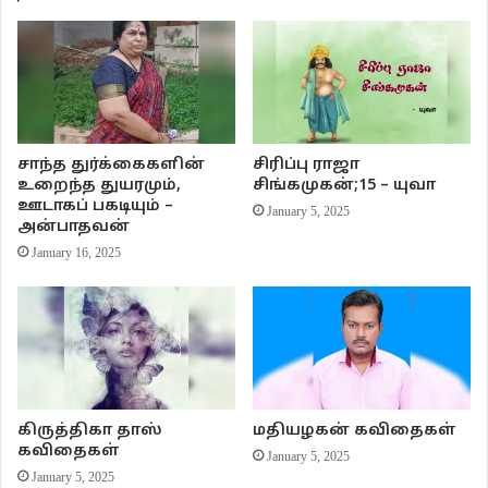
கொள்வார்கள் என்று நம்புகிறோம்.
இந்தக் கட்டுரை பிரசுரமான வார இதழ் இந்தியா. எழுதியவர் பாரதியார்
சாந்த துர்க்கைகளின்
சிரிப்பு ராஜா
உறைந்த துயரமும்,
சிங்கமுகன்;15 – யுவா
ஊடாகப் பகடியும் –
January 5, 2025
அன்பாதவன்
January 16, 2025
பாரதியார்
கிருத்திகா தாஸ்
மதியழகன் கவிதைகள்
கவிதைகள்
January 5, 2025
குறிப்பு – இந்தக் கட்டுரையில் கண்டுபிடிப்பு என்ற சொல்லை invention என்ற
January 5, 2025