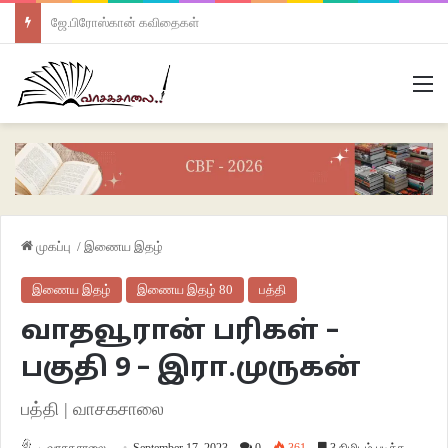
ஜே.பிரோஸ்கான் கவிதைகள்
M
முகப்பு
/
இணைய இதழ்
இணைய இதழ்
இணைய இதழ் 80
பத்தி
வாதவூரான் பரிகள் –
பகுதி 9 – இரா.முருகன்
பத்தி | வாசகசாலை