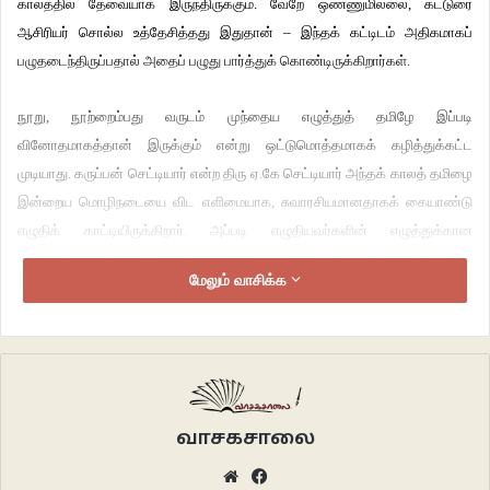
காலத்தில் தேவையாக இருந்திருக்கும். வேறே ஒண்ணுமில்லை, கட்டுரை
ஆசிரியர் சொல்ல உத்தேசித்தது இதுதான் – இந்தக் கட்டிடம் அதிகமாகப்
பழுதடைந்திருப்பதால் அதைப் பழுது பார்த்துக் கொண்டிருக்கிறார்கள்.
நூறு, நூற்றைம்பது வருடம் முந்தைய எழுத்துத் தமிழே இப்படி
வினோதமாகத்தான் இருக்கும் என்று ஒட்டுமொத்தமாகக் கழித்துக்கட்ட
முடியாது. கருப்பன் செட்டியார் என்ற திரு ஏ.கே செட்டியார் அந்தக் காலத் தமிழை
இன்றைய மொழிநடையை விட எளிமையாக, சுவாரசியமானதாகக் கையாண்டு
எழுதிக் காட்டியிருக்கிறார். அப்படி எழுதியவர்களின் எழுத்துக்கான
உதாரணங்களைத் தொகுத்து வழங்கியும் இருக்கிறார். ‘தமிழ்நாடு
மேலும் வாசிக்க
நூறாண்டுகளுக்கு முந்தைய பயணக் கட்டுரைகள்’ என்ற அவரது நூல் (சந்தியா
பதிப்பக வெளியீடு) இந்த வகையில் முன்னோடி.
சுதேசமித்திரன் கட்டுரை ஒன்று இப்படி இருந்தால் இன்னும் பத்து அதே இதழில்
நல்ல மொழிநடையோடு எளிய தமிழில் வந்திருப்பதைப் பார்க்கலாம்.
வாசகசாலை
பழநி பயணக் கட்டுரை அதே சுதேசமித்திரனில் 1903-இல் வந்திருக்கிறது. பழநி
Website
Facebook
முருகன் கோவிலில் பக்தர்கள் பட்ட கஷ்டத்தைச் சொல்வது இப்படி=