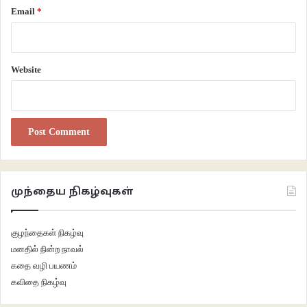
Email
*
செட் முண்டு என்ற தலைப்பில் சன்னமாகப் பூப்போட்ட வெள்ளைப் புடவையும்
முழங்கை வரை மறைக்கும் அதே மாதிரி ப்ளவுஸுமாக தமிழ்ப் பெண்கள்
‘ஓணாஷம்ஸகள்’ என்று ஓண வாழ்த்தை மலையாளத்தில் சொல்ல ஆபீஸ்
Website
கேண்டீன் நாயரிடம் ட்ரெயினிங் எடுப்பார்கள். தலை குளித்து நெற்றியில் சந்தனம்
தீற்றி மகாலிங்கபுரம் ஐயப்பன் கோவிலில் வழிபடுவார்கள். அடுத்து ஓண சத்ய
என்ற ஓண விருந்து. ஒரு காலத்தில் ஓண சத்ய வீடுகளில் விஸ்தாரமாக
உண்டாக்கி, சாரி, சமைத்து எல்லோரும் தரையில் உட்கார்ந்து இலைபோட்டு
உண்ணப்பட்டது. இப்போது ஏதாவது பெரிய ஹோட்டலில் முன்கூட்டியே ரிசர்வ்
செய்து சுற்றமும் நட்புமாகக் கூடியிருந்து கழித்து, சாரி மறுபடியும், உண்டு மகிழ்வது
நடக்கிறது. குறைந்தது பத்து ஐட்டமாவது உள்ள விருந்து.
முந்தைய நிகழ்வுகள்
குழந்தைகள் நிகழ்வு
மனதில் நின்ற நாவல்
கதை வழி பயணம்
கவிதை நிகழ்வு