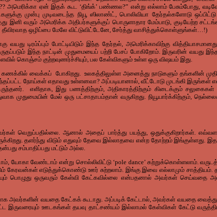
ு??? அமெரிக்கா ஏன் இதக் கூட ‘திங்க்’ பண்ணல?” என்று எல்லாம் பேசும்போது, வட
்களுக்கு முன்பு முடிவடைந்த நியூ ஸிலாண்ட், பொலிவியா தேர்தல்களோடு ஒப்பிட
ு இனி வரும் அமெரிக்க அதிபர்களுக்குப் பொருளாதார மேம்பாடு, குடியேற்ற சட்டங்க
தீவிரவாத ஒழிப்பை மேலே விட்டுவிட்டேனே, சேர்த்து வாசித்துக்கொள்ளுங்கள்…!)
கு வயது டிரம்ப்பும் போட்டியிடும் இந்த தேர்தல், அமெரிக்காவிற்கு வித்தியாசமானத
ருதப்படும் இந்த நாட்டின் முதுமையைப் பற்றி பேசப் போகிறோம். இருவரின் வயது இந்
வில் கொஞ்சம் குற்றவுணர்ச்சியும், பல கேள்விகளும் உள்ள ஒரு விஷயம் இது.
்கில் வைக்கப் போகிறது. உலகத்திலுள்ள அனைத்து நாடுகளும் தங்களின் முதியவர
ம்பந்தப்பட்ட நோய்கள் எதாவது உள்ளனவா? அப்படியானால், வீட்டோடு முடங்கி இருங்கள
 கொண்டிருந்தனர். எளிதாக, இது பணத்திற்கும், அதிகாரத்திற்கும் கிடைக்கும் சலு
ாக முதுமையின் மேல் ஒரு பட்சாதாபம்தான் வருகிறது. நியூயார்க்கிற்கும், நெல்
வெறுப்பதில்லை. ஆனால் அதைப் பார்த்து பயந்து, ஒதுக்குகிறார்கள். எவ்வளவு மு
க்கிறது. தளர்ந்து விடும் எதுவும் தேவை இல்லாதவை என்ற தோற்றம் இங்குள்ளது.
ு சம்பாதிப்பது மட்டும் அல்ல.
ாம், யோகா வேண்டாம் என்று சொல்லிவிட்டு ‘pole dance’ கற்றுக்கொள்ளலாம். வருட
ம் கேரவன்கள் எடுத்துக்கொண்டு ஊர் சுற்றலாம். இங்கு இவை எல்லாமும் சாத்தியம்
 செய்யும் பொழுது ஒருவரும் கேள்வி கேட்கவில்லை என்பதனால் அவர்கள் செய்வதை
ாக அவர்களின் வயதை கேட்கக் கூடாது. அப்படிக் கேட்டால், அவர்கள் வயதை வைத்து நாம்
 மேற்பட்ட இருவரையும் ஊடகங்கள் தயவு தாட்சண்யம் இல்லாமல் கேள்விகள் கேட்டு வ