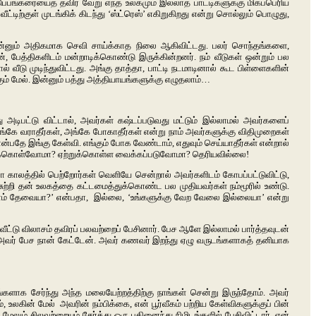
ப்பங்கரையைத் தவிர வேறு எந்த உலகமும் இல்லாத பாட்டிகளுக்கு மிகப்பெரிய
டிற்குள் முடங்கிக் கிடந்து ‘ஸ்ட்ரெஸ்’ எகிறுகிறது என்று சொல்லும் பொழுது,
 இன்னும் அதிகமாக செவி சாய்க்காத நிலை ஆகிவிட்டது. பலர் சொந்தங்களை,
, பேத்திகளிடம் மன்றாடிக்கொண்டு இருக்கின்றனர். நம் வீடுகள் ஒன்றும் பல
டு முடிந்துவிட்டது. அங்கு தாத்தா, பாட்டி நடமாடினால் கூட பிள்ளைகளின்
கும் மேல். இன்னும் பத்து அத்தியாயங்களுக்கு எழுதலாம்…
 அடிபட்டு விட்டால், அவர்கள் கஷ்டப்படுவது மட்டும் இல்லாமல் அவர்களைப்
ங்கே வராதீர்கள், அங்கே போகாதீர்கள் என்று நாம் அவர்களுக்கு விதிமுறைகள்
தே இங்கு கேள்வி. எங்கும் போக வேண்டாம், எதுவும் செய்யாதீர்கள் என்றால்
்றுக்கொள்வோமா? ஏற்றுக்கொள்ள வைக்கப்படுவோமா? தெரியவில்லை!
 காலத்தில் பெற்றோர்கள் வெளியே சென்றால் அவர்களிடம் கோபப்பட்டுவிட்டு,
ுற்றி தன் உலகத்தை கட்டமைத்துக்கொண்ட பல முதியவர்கள் நம்மூரில் உண்டு.
லாம் தேவையா?’ என்பதா, இல்லை, ‘உங்களுக்கு வேற வேலை இல்லையா’ என்று
வீட்டு விலாசம் தவிரப் பலவற்றைப் பேசினார். பேச ஆளே இல்லாமல் பார்த்தவுடன்
ி அவர் பேச நான் கேட்டேன். அவர் கணவர் இறந்து ஏழு வருடங்களாகத் தனியாக
்களாக சேர்ந்து அந்த மலையேற்றத்திற்கு நாங்கள் சென்று இருந்தோம். அவர்
ின் மேல் அவரின் நம்பிக்கை, என் பூர்வீகம் பற்றிய கேள்விகளுக்குப் பின்
் சிலவற்றையும் சேர்த்து ஒரு பதினைந்து நிமிடங்களில் பேசிவிட்டார். என்