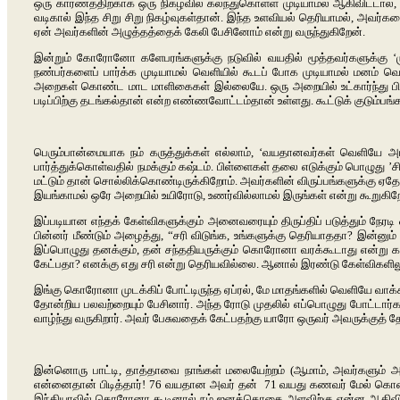
ஒரு காரணத்திற்காக ஒரு நிகழ்வில் கலந்துகொள்ள முடியாமல் ஆகிவிட்டால்,
வடிகால் இந்த சிறு சிறு நிகழ்வுகள்தான். இந்த உளவியல் தெரியாமல், அவர்களை
ஏன் அவர்களின் அழுத்தத்தைக் கேலி பேசினோம் என்று வருந்துகிறேன்.
இன்றும் கோரோனோ களேபரங்களுக்கு நடுவில் வயதில் மூத்தவர்களுக்கு ‘மு
நண்பர்களைப் பார்க்க முடியாமல் வெளியில் கூடப் போக முடியாமல் மனம் வெம
அறைகள் கொண்ட மாட மாளிகைகள் இல்லையே. ஒரு அறையில் உட்கார்ந்து பிள்ளை
படிப்பிற்கு தடங்கல்தான் என்ற எண்ணவோட்டம்தான் உள்ளது. கூட்டுக் குடும்பங
பெரும்பான்மையாக நம் கருத்துக்கள் எல்லாம், ‘வயதானவர்கள் வெளியே அடிக
பார்த்துக்கொள்வதில் நமக்கும் கஷ்டம். பிள்ளைகள் தலை எடுக்கும் பொழுது 
மட்டும் தான் சொல்லிக்கொண்டிருக்கிறோம். அவர்களின் விருப்பங்களுக்கு ஏ
இயங்காமல் ஒரே அறையில் உயிரோடு, உணர்வில்லாமல் இருங்கள் என்று கூறு
இப்படியான எந்தக் கேள்விகளுக்கும் அனைவரையும் திருப்திப் படுத்தும் ந
பின்னர் மீண்டும் அழைத்து, “சரி விடுங்க, உங்களுக்கு தெரியாததா? இன்ன
இப்பொழுது தனக்கும், தன் சந்ததியருக்கும் கொரோனா வரக்கூடாது என்று
கேட்பதா? எனக்கு எது சரி என்று தெரியவில்லை. ஆனால் இரண்டு கேள்விகளிலும்
இங்கு கொரோனா முடக்கிப் போட்டிருந்த ஏப்ரல், மே மாதங்களில் வெளியே வாக்கி
தோன்றிய பலவற்றையும் பேசினார். அந்த ரோடு முதலில் எப்பொழுது போட்டார்
வாழ்ந்து வருகிறார். அவர் பேசுவதைக் கேட்பதற்கு யாரோ ஒருவர் அவருக்குத் த
இன்னொரு பாட்டி, தாத்தாவை நாங்கள் மலையேற்றம் (ஆமாம், அவர்களும் அந்த
என்னைதான் பிடித்தார்! 76 வயதான அவர் தன் 71 வயது கணவர் மேல் கொண்டிரு
இந்தியாவில் கொரோனா கூடினால் நம் ஜனத்தொகை அளவிற்கு என்ன ஆகிவிடும் என