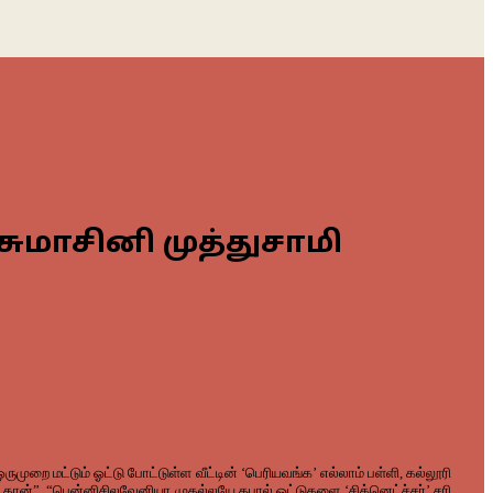
சுமாசினி முத்துசாமி
முறை மட்டும் ஓட்டு போட்டுள்ள வீட்டின் ‘பெரியவங்க’ எல்லாம் பள்ளி, கல்லூரி
ன்’ தான்”. “பென்னிசிலவேனியா முதல்லயே தபால் ஓட்டுகளை ‘சிக்னெட்ச்சர்’ சரி