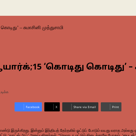
 கொடிது’ – சுமாசினி முத்துசாமி
யார்க்;15 ‘கொடிது கொடிது’ – 
படிக்க
Facebook
X
Share via Email
Print
்டு இருக்கிறது. இன்னும் இந்தியத் தேர்தலில் ஓட்டுப் போடும் வயது வராத அல்லது ஒரு
ிட்டு ‘வாட்ஸ் ஆப்’ அனுப்புகிறார்கள். “நெவாடா மட்டும் கிடைச்சாலே போதும், ‘பைட