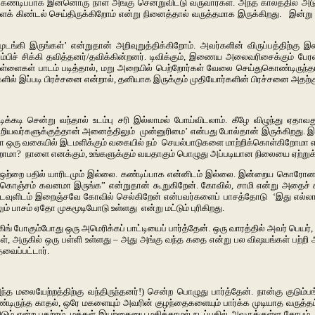
 கண்டிப்பாக இன்னொரு நாள் அங்கு சென்றுவிட்டு வருவார்கள். அந்த காலத்தில் அடு
க் கிண்டல் செய்திருக்கிறோம் என்று நினைத்தால் வருத்தமாக இருக்கிறது. இன்று வீட்
டங்கி இருங்கள்’ என்றுதான் அறிவுறுத்திக்கிறோம். அவர்களின் விருப்பத்திற்கு
்பிச் சிக்கி தவித்தனர்/தவிக்கின்றனர். டிவிக்கும், இணைய அலைவரிசைக்கும் பேரன்
கள் பாடம் படித்தால், மறு அறையில் பெற்றோர்கள் வேலை செய்துகொண்டிருந்தால் வீ
்களில் இப்படி பிரச்சனை என்றால், தனியாக இருக்கும் முதியோர்களின் பிரச்சனை அதற்
்கடி சென்று வந்தால் உடம்பு சரி இல்லாமல் போய்விடலாம். கீழே விழுந்து ஏதாவது
’சிறியவர்களுக்குத்தான் அனைத்திலும் முன்னுரிமை’ என்பது போல்தான் இருக்கிறது. இ
தோ ஒரு வகையில் இடமளிக்கும் வகையில் நம் செயல்பாடுகளை மாற்றிக்கொள்கிறோமா என்ப
கிறோமா? நாளை எனக்கும், உங்களுக்கும் வயதாகும் பொழுது அப்படியான நிலையை ஏற
ேரடி ஒற்றை பதில் யாரிடமும் இல்லை. கண்டிப்பாக என்னிடம் இல்லை. இன்றைய கொரோனா
ும் கொஞ்சம் கவனமா இருங்க” என்றுதான் கூறுகிறேன். கோவில், சாமி என்று அதைச் ச
 கடவுளிடம் இறைஞ்சவே கோவில் செல்கிறேன் என்பவர்களைப் பாசத்தோடு ‘இது எல்
 பாசம் ஏதோ முகமூடியோடு உள்ளது என்று மட்டும் புரிகிறது.
ங் போகும்போது ஒரு அமெரிக்கப் பாட்டியைப் பார்த்தேன். ஒரு வாரத்தில் அவர் பெயர், 
கள், அருகில் ஒரு பள்ளி உள்ளது – அது அங்கு வந்த கதை என்று பல விஷயங்கள் பற்ற
ேவைப்பட்டார்.
 மலையேற்றத்திற்கு வந்திருந்தனர்!) சென்ற பொழுது பார்த்தேன். நான்கு குடும்பங
ந்த காதல், ஒரே மகளையும் அவரின் குழந்தைகளையும் பார்க்க முடியாத வருத்தம், உலக
்ற பதற்றம், மக்கள் இயற்கையை மதிக்காமல் நடப்பதில் அவருக்குள்ள கோபம், மேலும