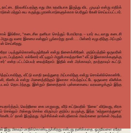
 நிர்வகிப்பதற்கு எது மிக உதவியாக இருந்து விட முடியும் என்று எதிர்க்
கள் மற்றும் சுய கருத்து முரண்பாடுகளுக்காக பெரிதும் கேலி செய்யப்பட்டார்.
ஆனால் இங்கோ, “கடைசில தனியா செத்துப் போயிராத – யார் கூடவாது கடைசி
அறுபது வரை இளமை என்னும் பூங்காற்று தான்…. பின்னர் எழுபதிற்கு அப்புறம்
ன் செய்கிறது.
தோ படித்துக்கொண்டிருந்தேன் என்று நினைக்கிறேன். குடும்பத்தில் ஒருவரின்
ு பாடப்புத்தகம். எல்லோர் வீட்டிலும் அதுபோலத்தானே? வீட்டு இலாகாக்களுக்கு
 என்ற பட்டப்பெயர் வைத்தோம். இதில் என் அக்காவும், தாத்தாவும் கூட்டு.
 சித்தப்பாவிற்கு, வீட்டு வசதி நலத்துறை அப்பாவிற்கு என்று சொல்லிக்கொண்டே
ேலி, கிண்டல் என்று அனைத்திற்கும் இலாகா சம்பந்தப்பட்டே ஒருவரை விளிக்க
ும் படலம் தொடர்ந்தது. இன்றும் நினைத்தால் புன்னகையை வரவழைக்கும் இந்த
சயதார்த்தம், வெற்றிலை கை மாறுவது, வீடு கட்டுவதில் ‘நிலை’ விடுவது, கிரக
ல்லும் அல்லது செல்ல விரும்பும் குடும்ப நபருக்கு, இந்த ‘சுற்றுலாத்துறை’
சிகளிடம்’ தான் இருந்தது. ஆச்சிக்கள் என்பதினால் அவர்களை நாங்கள் அடித்த
க்கில் இது மிகவும் மாறிக்கொண்டிருக்கிறது என்பது தனிக்கதை. ஒருவேளை ஏதோ