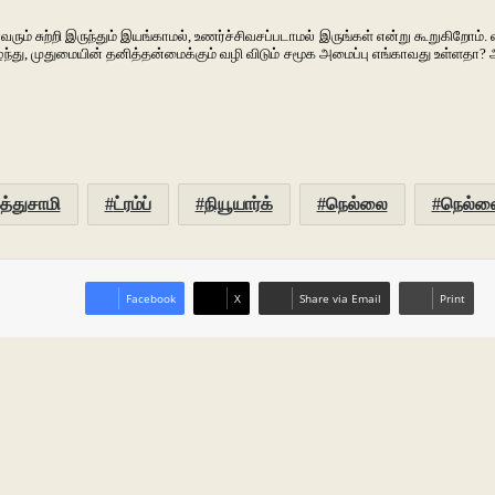
சுற்றி இருந்தும் இயங்காமல், உணர்ச்சிவசப்படாமல் இருங்கள் என்று கூறுகிறோம். வளர்
ந்து, முதுமையின் தனித்தன்மைக்கும் வழி விடும் சமூக அமைப்பு எங்காவது உள்ளதா? அ
த்துசாமி
ட்ரம்ப்
நியூயார்க்
நெல்லை
நெல்லை 
Facebook
X
Share via Email
Print