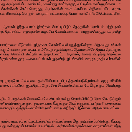
ிவேலு அவர்களின் பாணியில், “கண்ணு வேர்க்குது!, விட்டுங்க கண்ணுங்களா…”
்டு கேள்விகள் கேட்டபொழுது, அவர்களின் உலக அரசியல் அறிவை விட, சமூக
ள் சீரமைப்பு, பொதுச் சுகாதார கட்டமைப்பு, போன்றவற்றோடு அமெரிக்காவின்
ு. ஆனால் இந்த வாரம் இவர்கள் போட்டியிடும் தேர்தலின் அரசியல் பற்றி நாம்
தத் தேர்தலில், சமூகத்தில் எழுப்பிய கேள்விகளைக் காணும்பொழுது நம் தமிழ்
்களை வீடுகளில் இருக்கச் சொல்லி வலியுறுத்துகின்றன. அதாவது, உங்கள்
் என்று அரசுகள் தன்மையாக அறிவுறுத்துகின்றன. ஆனால், இதே நோய் தொற்றுக்
கைகள் என்று சொல்லி விட்டுக் கடந்துவிடலாம். ஆனால், அதை விடுத்து நெல்லை
லைக்கும் உள்ள தூர அளவைப் போல் இரண்டு இடங்களில் வாழும் முதியவர்களின்
டியுமோ அவ்வளவு தள்ளிப்போடப் பிரயத்தனப்படுகிறார்கள். முழு வீச்சில்
 இதனால், நாற்பதோ, ஐம்பதோ, அறுபதோ இயங்கிக்கொண்டே இருக்கும் அளவிற்கு
த்தில் 6 மாதங்கள் வேலையே வேண்டாம் என்று சொல்லிவிட்டு அரசு கொடுக்கும்
. தனிமனிதர்களுக்குத் துணையாக இருக்கும் அவர்களுக்கான ‘தனி’ உலகங்கள்
 அனைவரும் ஒத்துக்கொள்கின்றனர் என்ற அர்த்தம் இல்லை. அதிகமாக சட்டை
 பாரபட்சம் காட்டிவிடக்கூடும் என்பதற்காக இது தவிர்க்கப்படுகிறது. இப்படி
ருத்தியது என்றுதான் சொல்ல வேண்டும். அக்கேள்விகளுக்கான காரணங்கள் எந்த