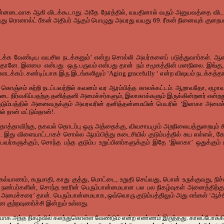
ைவாக ஆகி விடக்கூடாது. அதே நேரத்தில், வயதினால் வரும் அனுபவத்தை விட, நாட்டை
த்து ரொனால்ட் ரீகன் அதிபர் ஆகும் பொழுது அவரது வயது 69. ரீகன் நினைவுக் குறைபாடு
நடக்க வேண்டிய வயசில நடக்கனும்’ என்று சொல்லி அவர்களைப் படுத்துவார்கள். 
ாடுதானே. இளமை என்பது ஒரு பருவம் என்பது தான் நம் சமூகத்தின் மனநிலை. இங்கு, 
க்கம். கண்டிப்பாக இரு இடங்களிலும் ‘Aging gracefully ‘ என்ற விஷயம் நடக்கத்தா
து, கொஞ்சம் சுற்றி நடப்பவற்றில் கவனம் வர ஆரம்பித்த காலக்கட்டம். ஆறாவதோ, ஏழாவ
ட்டை நிர்வகிப்பதற்கு தனித்தனி அமைச்சர்களும், இலாகாக்களும் இருக்கின்றனர் என்றத
ும்பத்தில் அனைவருக்கும் அவரவரின் தனித்தன்மையின் பெயரில் ‘இலாகா அமைச்சர்’
நான் மட்டும்தான்!.
நிதி தாத்தாவிற்கு, தகவல் தொடர்பு ஒரு அத்தைக்கு, விவசாயமும் அறநிலையத்துறையும்
். இது விளையாட்டாகச் சொல்ல ஆரம்பித்து கடைசியில் குடும்பத்தில் சுய எள்ளல், க
்பவர்களுக்கும், சொந்த பந்த குடும்ப உறுப்பினர்களுக்கும் இதே ‘இலாகா’ ஒதுக்க
 கல்யாணம், கருமாதி, காது குத்து, மொட்டை, உறுதி செய்வது, பொன் உருக்குவது, நிச்
 நண்பர்களின், சொந்த ஊரின் பெரும்பான்மையான பல பல நிகழ்வுகள் அனைத்திற்கும் செ
ுறை அமைச்சரை’ தான். பெரும்பான்மையாக, ஒவ்வொரு குடும்பத்திலும் அது எங்கள் ‘ஆச்
 குற்றவுணர்ச்சி இன்றும் உள்ளது.
்டிப்பாக அந்த நிகழ்வில் கலந்துகொள்ள வேண்டும் என்ற எண்ணம் இருந்தது. காலப்போ