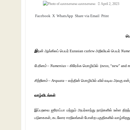
வாசகசாலை
April 2, 2023
Facebook
X
WhatsApp
Share via Email
Print
பெ
இ
தன் ஆங்கிலப் பெயர்
Eurasian curlew அறிவியல் பெயர்
Nume
பேரினம் – Numenius –
கிரேக்க மொழியில் (
neos
, “new” and
m
சிற்றினம் – Arquata –
லத்தின் மொழியில்
வில்
வடிவ அலகு என்
வாழ்விடங்கள்
இப்பறவை ஐரோப்பா மற்றும் அயர்லாந்து நாடுகளில் உள்ள திறந்த
படுகைகள், கடலோர ஈரநிலங்கள் போன்ற பகுதிகளில் வாழ்கிறது