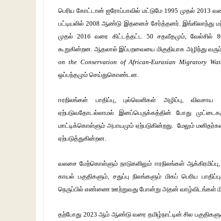
பெரிய கோட்டான் ஐரோப்பாவில்
மட்டுமே 1995 முதல் 2013 வரை
பட்டியலில் 2008 ஆண்டு இதனைச் சேர்த்தனர். இங்கிலாந்து ம
முதல் 2016 வரை கிட்டத்தட்ட 50 சதவீதமும், வேல்சில் 8
கூறுகின்றன. ஆதலால் இப்பறவையை மிகுதியாக அழிந்து வரும் பற
on the Conservation of African-Eurasian Migratory Wa
ஒப்பந்தமும் செய்துகொண்டன.
ஈரநிலங்கள் பாதிப்பு, புல்வெளிகள் அழிப்பு, விவசாய 
ஏற்படுவதோடல்லாமல் இனப்பெருக்கத்தின் போது முட்டைகளு
மாட்டிக்கொள்ளும் அபாயமும் ஏற்படுகின்றது. மேலும் மனிதர்
ஏற்படுத்துகின்றன.
வலசை மேற்கொள்ளும் நாடுகளிலும் ஈரநிலங்கள் ஆக்கிரமிப்ப
காயல் பகுதிகளும், சதுப்பு நிலங்களும் மிகப் பெரிய பாதிப்ப
நெருப்பில் எண்ணை ஊற்றுவது போன்று அதன் வாழ்விடங்கள் ம
தற்போது 2023 ஆம் ஆண்டு வரை தமிழ்நாட்டின் சில பகுதிகளுக்