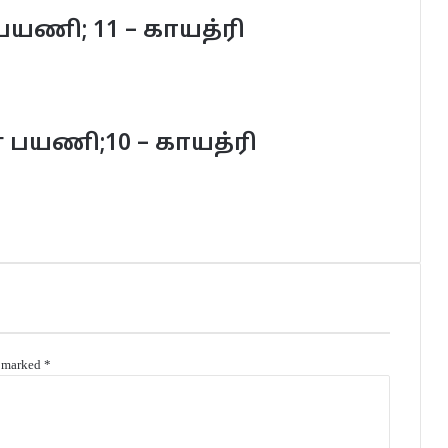
ணி; 11 – காயத்ரி
பயணி;10 – காயத்ரி
e marked
*