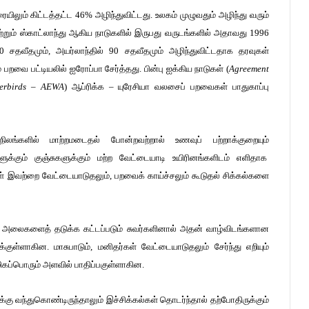
யிலும் கிட்டத்தட்ட 46% அழிந்துவிட்டது. உலகம் முழுவதும் அழிந்து வரும்
ற்றும் ஸ்காட்லாந்து ஆகிய நாடுகளில் இருபது வருடங்களில் அதாவது 1996
0 சதவீதமும், அயர்லாந்தில் 90 சதவீதமும் அழிந்துவிட்டதாக தரவுகள்
வை பட்டியலில் ஐரோப்பா சேர்த்தது. பின்பு ஐக்கிய நாடுகள் (
Agreement
terbirds – AEWA
)
ஆப்ரிக்க – யுரேசியா வலசைப் பறவைகள் பாதுகாப்பு
நிலங்களில் மாற்றமடைதல் போன்றவற்றால் உணவுப் பற்றாக்குறையும்
க்கும் குஞ்சுகளுக்கும் மற்ற வேட்டையாடி உயிரினங்களிடம் எளிதாக
கள் இவற்றை வேட்டையாடுதலும், பறவைக் காய்ச்சலும் கூடுதல் சிக்கல்களை
ு, அலைகளைத் தடுக்க கட்டப்படும் சுவர்களினால் அதன் வாழ்விடங்களான
ுக்குள்ளாகின. மாசுபாடும், மனிதர்கள் வேட்டையாடுதலும் சேர்ந்து எறியும்
ிகப்பொரும் அளவில் பாதிப்பகுள்ளாகின.
கு வந்துகொண்டிருந்தாலும் இச்சிக்கல்கள் தொடர்ந்தால் தற்போதிருக்கும்