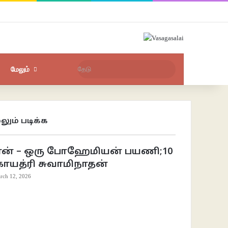
Facebook
X
YouTube
Instagram
புகுபதிகை
சீரற்ற பதிவுகள்
Sidebar
தேடு
மேலும்
லும் படிக்க
se
ான் – ஒரு போஹேமியன் பயணி;10
காயத்ரி சுவாமிநாதன்
rch 12, 2026