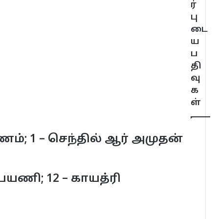
ர்
பு
டை
ய
ப
தி
வு
க
ள்
 1 – செந்தில் ஆர் அமுதன்
ணி; 12 – காயத்ரி