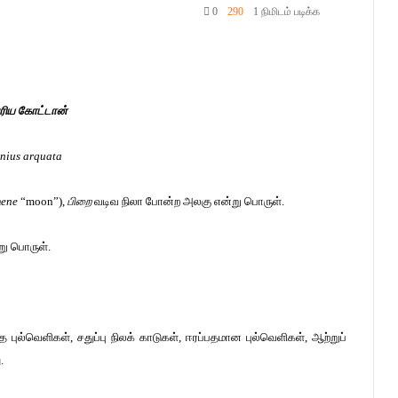
0
290
1 நிமிடம் படிக்க
ரிய கோட்டான்
nius arquata
ene
“moon”),
பிறை
வடிவ நிலா போன்ற அலகு என்று பொருள்.
று பொருள்.
 புல்வெளிகள், சதுப்பு நிலக் காடுகள், ஈரப்பதமான புல்வெளிகள், ஆற்றுப்
.