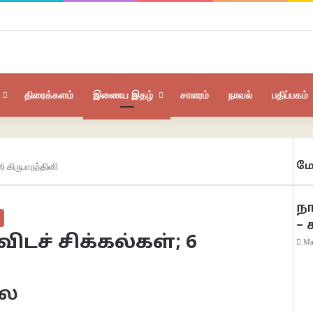
திரைக்களம்
இணைய இதழ்
சாளரம்
நாவல்
பதிப்பகம்
மே
6 கிருபாநந்தினி
Clo
ந
– 
ச் சிக்கல்கள்; 6
Ma
லை