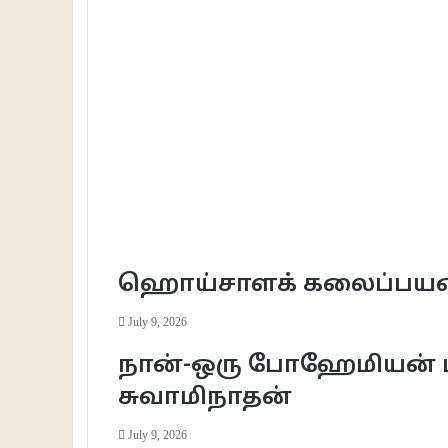
ஹொய்சாளக் கலைப்பயணம்;
July 9, 2026
நான்-ஒரு போஹேமியன் பய
சுவாமிநாதன்
July 9, 2026