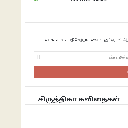
வாசகசாலை
Website
Facebook
வாசகசாலை பதிவேற்றங்களை உடனுக்குடன் அறிந
உங்கள்
மின்னஞ்சலைப்
உள்ளீடு
செய்க
கிருத்திகா கவிதைகள்