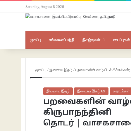
Saturday, August 8 2026
முகப்பு
எங்களைப் பற்றி
நிகழ்வுகள்
படைப்புகள்
முகப்பு
/
இணைய இதழ்
/
பறவைகளின் வாழ்விடச் சிக்கல்கள்; 
இணைய இதழ்
இணைய இதழ் 69
தொடர்கள்
பறவைகளின் வாழ்விட
கிருபாநந்தினி
தொடர் | வாசகசா