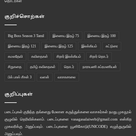
தொடர்கள்
குறிச்சொற்கள்
இறுதிக்காட்சியில் பாரீஸ்ஸில் தான்பிறந்த மீன்சந்தைக்குச் சென்று குப்பியில்
Big Boss Season 3 Tamil
இணைய இதழ் 75
இணைய இதழ் 100
மீதமுள்ள அந்த 13வது நறுமணத்தை தன்மீது முழுவதும் ஊற்றிக்கொள்ள
இணைய இதழ் 121
இணைய இதழ் 125
இலக்கியம்
கட்டுரை
அங்கிருக்கும் சிறு கும்பல் அவ்வாடையில் ஈர்க்கப்பட்ட அவன்மீது மொய்க்கிறது,
கமலதேவி
கவிதைகள்
சிறார் இலக்கியம்
சிறார் தொடர்
சிறிது நேரத்தில் அக்கூட்டம் அகல அங்கு ஜீன்-பாப்டிஸ்ட் இருந்ததற்கான எந்த
தடயமும் இல்லை, அந்த வாசனைக் குப்பியைத் தவிர. அதிலுள்ள கடைசி துளியும்
சிறுகதை
தமிழ் கவிதைகள்
தொடர்
நாராயணி சுப்ரமணியன்
மண்ணில் விழ திரை இருள்கிறது.
பிக் பாஸ் சீசன் 3
வளன்
வாசகசாலை
குறிப்புகள்
படைப்புகள் குறித்த தங்களது மேலான கருத்துக்களை வாசகர்கள் நமது
முகநூல்
குழுவில்
தெரிவிக்கலாம். படைப்புகளை
vasagasalaiweb@gmail.com
என்கிற
முகவரிக்கு அனுப்பவும். படைப்புகளை
யூனிகோடு(UNICODE)
எழுத்துருவில்
அனுப்பவும்.