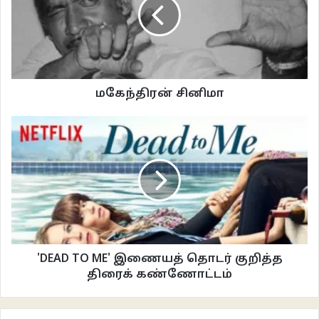
வாசனை கடக்கிறது, மோப்ப உணர்வால் அதனை துரத்திச் செல்ல அது ஒரு
பெண் உடலின் வாடையென அறிகிறான். ஒரு இருள்போல அவளை அணுகி
அவ்வாடையை கிரகிக்கும்போது அவள் திடுக்கிட்டு அலற, அவளை
அமைதியாக்கும் போராட்டத்தில் உயிரிழக்கிறாள்.
மகேந்திரன் சினிமா
'DEAD TO ME' இணையத் தொடர் குறித்த
திரைக் கண்ணோட்டம்
ஆனால் அந்த அசம்பாவிதம் அவனை பாதிக்கவில்லை. அவள் ஆடை களைந்து