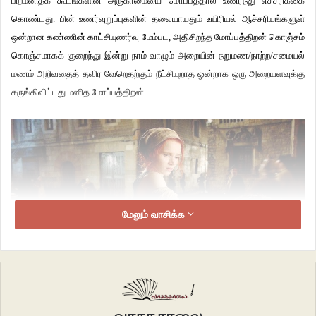
பிறமனிதக் கூடங்களின் அருகாமையை மோப்பத்தால் உணர்ந்து எச்சரிக்கை
கொண்டது. பின் உணர்வுறுப்புகளின் தலையாயதும் உயிரியல் ஆச்சரியங்களுள்
ஒன்றான கண்ணின் காட்சியுணர்வு மேம்பட, அதிசிறந்த மோப்பத்திறன் கொஞ்சம்
கொஞ்சமாகக் குறைந்து இன்று நாம் வாழும் அறையின் நறுமண/நாற்ற/சமையல்
மணம் அறிவதைத் தவிர வேறெதற்கும் நீட்சியுறாத ஒன்றாக ஒரு அறையளவுக்கு
சுருங்கிவிட்டது மனித மோப்பத்திறன்.
மேலும் வாசிக்க