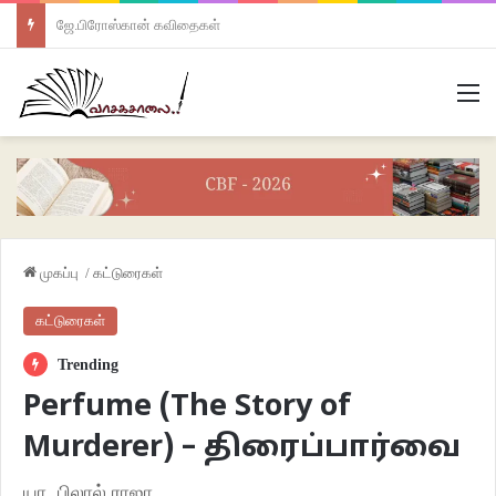
ஜே.பிரோஸ்கான் கவிதைகள்
M
முகப்பு
/
கட்டுரைகள்
கட்டுரைகள்
Trending
Perfume (The Story of
Murderer) – திரைப்பார்வை
யா. பிலால் ராஜா