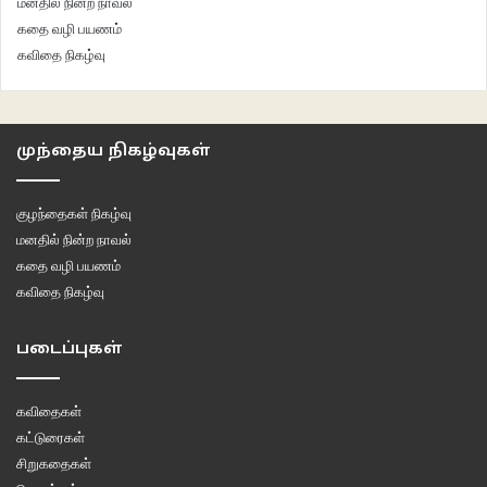
மனதில் நின்ற நாவல்
சுயஉணர்விழந்து பித்தேறி நிலைக்கு மாறி அவனை தேவதூதுவனென புகழ்ந்து
கதை வழி பயணம்
குற்றமற்றவன் என்றுரைத்து பின் நிகழ்த்தும் காட்சி இதுவரை உலகின் எந்த ஓர்
கவிதை நிகழ்வு
திரைப்படத்திலும் இடம்பெறாதது.
முந்தைய நிகழ்வுகள்
குழந்தைகள் நிகழ்வு
மனதில் நின்ற நாவல்
கதை வழி பயணம்
கவிதை நிகழ்வு
படைப்புகள்
கவிதைகள்
கட்டுரைகள்
சிறுகதைகள்