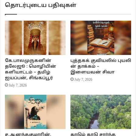
அவ்வுடல் வாசனையை முழுவதும் துய்க்கிறான். பெண்ணுடல் நறுமணம் அவனை
தொடர்புடைய பதிவுகள்
உன்மத்தம் கொள்ளச் செய்கிறது.ஆனால் அவ்வாடையை எப்படிக் கைகொள்வது
எனத் தெரியாமல் அங்கிருந்து செல்கிறான்.
கே.பாலமுருகனின்
புத்தகக் குவியலில் புயலி
தலேஜூ : மொழியின்
ன் தாக்கம் –
களியாட்டம் – தமிழ்
இளையவன் சிவா
ஐயப்பன், சிங்கப்பூர்
July 7, 2026
July 7, 2026
பின் அந்நகரின் மிகச்சிறந்த இத்தாலிய வாசனை திரவிய வல்லுனரும்
வியாபாரியுமான கியூசெப் பால்டினியை தனது நறுமண உருவாக்கத் திறமையால்
ச.ஆனந்தகுமாரின்,
காடும் காடு சார்ந்த