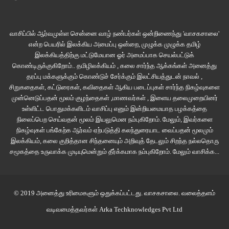
வாசிப்பில் ஆர்வமுள்ள சென்னை வாழ் நண்பர்கள் ஒன்றிணைந்து 'வாசகசாலை'
என்ற பெயரில் இலக்கிய அமைப்பு ஒன்றை, முழுக்க முழுக்க தமிழ்
இலக்கியத்திற்கு மட்டுமேயான ஓர் அமைப்பாக செயல்பட்டுக்
கொண்டிருக்குகிறோம்.. தமிழிலக்கியம் , கலை சார்ந்த ஆக்கங்கள் அனைத்து
ஏற்கனவே “Run Lola Run” மூலம் உலக சினிமா ரசிகர்களுக்கு அறிமுகமான
தரப்பு மக்களுக்கும் கொண்டுச் சேர்க்கும் இலட்சியத்துடன் நாவல் ,
ஜெர்மனிய இயக்குனர் Tom Tykwer -ன் ‘Perfume’ என்கிற நாவலை தழுவிய
சிறுகதைகள், கட்டுரைகள், கவிதைகள் ஆகிய படைப்புகள் சார்ந்த நிகழ்வுகளை
படைப்பான இப்படத்தின் இயக்கமும், ஒளிப்பதிவும், இசையும், நடிப்பும் சினிமா
முன்னெடுப்பதன் மூலம் குழந்தைகள் ,மாணவர்கள் , இளைய தலைமுறையினர்
ரசிகர்கள் பார்த்தே ஆகவேண்டிய படங்களின் பட்டியலில் ஒன்றாக
உள்ளிட்ட பொதுமக்களிடம் வாசிப்பு எனும் இன்றியமையாத பழக்கத்தை
நிலைப்பெற செய்வதன் மூலம் இயலுமென நம்புகிறோம். மேலும், இவர்களை
இடம்பிடிக்கிறது செய்கிறது “Perfume”.
நிகழ்வுகள் பங்கேற்க ஆர்வம் ஏற்படுத்தி கலந்துரையாட வைப்பதன் மூலமும்
இலக்கியம், கலை குறித்தான சிந்தனையும் அறிவுத் தேடலும் சிறந்த நல்லதொரு
சமூகத்தை உருவாக்க முடியுமென்றும் தீர்க்கமாக நம்புகிறோம்.
மேலும் வாசிக்க...
Perfume (The Story of Murderer) - திரைப்பார்வை
Perfume Movie Review
© 2019 அனைத்து உரிமைகளும் ஒதுக்கப்பட்டது.
வாசகசாலை
. வலைத்தளம்
Perfume the story of murderer Movie Review
வடிவமைத்தவர்கள்
Arka Techknowledges Pvt Ltd
யா. பிலால் ராஜா