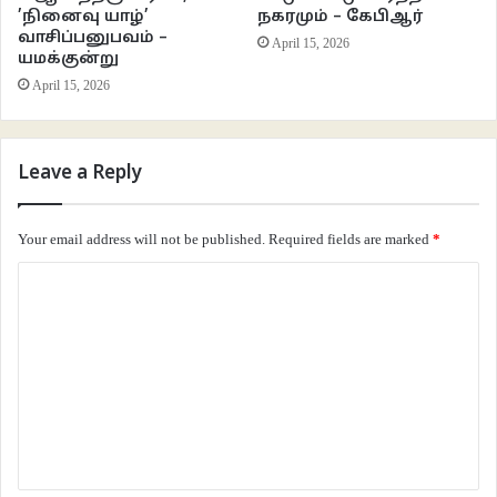
’நினைவு யாழ்’
நகரமும் – கேபிஆர்
கவர்ந்து மலர்களிடமிருந்து நறுமணத்தைப் பிரித்தெடுக்கும் நுட்பம் கற்கிறான்.
வாசிப்பனுபவம் –
April 15, 2026
அத்துடன் கியூசெப் இதுவரை மனிதன் கண்டுபிடித்த 12 வகையான
யமக்குன்று
வாசனைகளின் அடிப்படையில்தான் அனைத்து நறுமணங்களையும்
April 15, 2026
உருவாக்கினான் எனவும் பிரபஞ்சத்தின் எல்லா பூதங்களுக்கும் (Element )
கண்ணுக்குப் புலப்படாத ஓர் பரிமாணம் (Dimention ) இருப்பதுபோல்
வாசனைகளுக்கும் மனிதன் கண்டுபிடிக்காத ஒன்று இருக்கலாம் எனவும்
Leave a Reply
இருந்தால் அதுவே 13வது வாசனையாக இருக்கவேண்டுமெனவும் சொல்கிறார்.
Your email address will not be published.
Required fields are marked
*
C
o
m
m
e
n
t