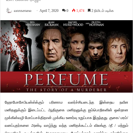
வாசகசாலை
April 7, 2020
0
1,474
2 நிமிடம் படிக்க
ஹோமோசேபியன்ஸ்க்கும் பரிணாம வளர்ச்சியடைந்த இன்றைய நவீன
மனிதனுக்கும் இடைப்பட்ட ஆதிகுகை மனிதனுக்கு ஐம்பொறிகளின் ஒன்றான
மூக்கின்வழி மோப்பசக்திதான் முக்கிய உணர்வு உறுப்பாக இருந்தது. குகை/ மரம்/
வனப்புதர்களை அண்டி வாழ்ந்து வந்த மனிதக்கூட்டம் விலங்கு /தீ / மற்றும்