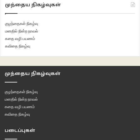
முந்தைய நிகழ்வுகள்
குழந்தைகள் நிகழ்வு
மனதில் நின்ற நாவல்
கதை வழி பயணம்
கவிதை நிகழ்வு
முந்தைய நிகழ்வுகள்
இந்திய அளவிலும், உலக அளவிலுமான படங்களின் அழகியல் ரீதியான யதார்த்த
திரைக்கதைக் காட்சிகளின் வடிவைப்புகளுக்கு சற்றும் குறைந்திடாத
குழந்தைகள் நிகழ்வு
உத்திகளையும், உணர்த்தும் தருணங்களையும் கொண்டிருப்பவை மகேந்திரனின்
மனதில் நின்ற நாவல்
படங்கள். ஒரு நிழலில் சரிந்திருக்கும் சிறிய செடியொன்றின் மெல்லிய
கதை வழி பயணம்
தனிமையையும், ஏக்கத்தையும், சுதந்திரத்தையும் உணர்த்துவது போலானவை
கவிதை நிகழ்வு
அவரது சில காட்சியமைப்புகள். ‘பதேர் பாஞ்சலி’ யில் அடைமழையில்
காய்ச்சலுடன் அசைவற்றுப் படுத்திருக்கும் துர்காவின் கடைசி ஏக்கங்களையும்
படைப்புகள்
துடிப்புகளையும், சிறிய சன்னலில் புயல்காற்றில் தொடர்ந்தசைந்திடும் சின்ன