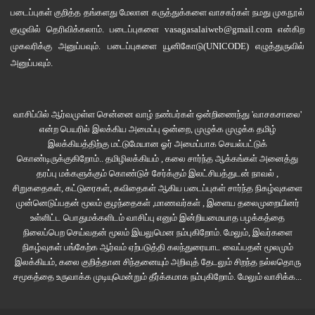
படைப்புகள் குறித்த தங்களது மேலான கருத்துக்களை வாசகர்கள் நமது
முகநூல்
குழுவில்
தெரிவிக்கலாம். படைப்புகளை
vasagasalaiweb@gmail.com
என்கிற
முகவரிக்கு அனுப்பவும். படைப்புகளை
யூனிகோடு(UNICODE)
எழுத்துருவில்
அனுப்பவும்.
வாசிப்பில் ஆர்வமுள்ள சென்னை வாழ் நண்பர்கள் ஒன்றிணைந்து 'வாசகசாலை'
என்ற பெயரில் இலக்கிய அமைப்பு ஒன்றை, முழுக்க முழுக்க தமிழ்
இலக்கியத்திற்கு மட்டுமேயான ஓர் அமைப்பாக செயல்பட்டுக்
கொண்டிருக்குகிறோம்.. தமிழிலக்கியம் , கலை சார்ந்த ஆக்கங்கள் அனைத்து
தரப்பு மக்களுக்கும் கொண்டுச் சேர்க்கும் இலட்சியத்துடன் நாவல் ,
சிறுகதைகள், கட்டுரைகள், கவிதைகள் ஆகிய படைப்புகள் சார்ந்த நிகழ்வுகளை
தொட்டிகளில் வளர்ந்திருக்கும் அந்தச் செடிகளுக்கு நாளைக்கேனும் தண்ணீர்
முன்னெடுப்பதன் மூலம் குழந்தைகள் ,மாணவர்கள் , இளைய தலைமுறையினர்
ஊற்ற வேண்டும், அதற்கான ஞாபகங்களையே மகேந்திரனின் படங்கள்
உள்ளிட்ட பொதுமக்களிடம் வாசிப்பு எனும் இன்றியமையாத பழக்கத்தை
திரும்பத்திரும்ப சொல்லிக்கொண்டேயிருக்கின்றன.
நிலைப்பெற செய்வதன் மூலம் இயலுமென நம்புகிறோம். மேலும், இவர்களை
நிகழ்வுகள் பங்கேற்க ஆர்வம் ஏற்படுத்தி கலந்துரையாட வைப்பதன் மூலமும்
இலக்கியம், கலை குறித்தான சிந்தனையும் அறிவுத் தேடலும் சிறந்த நல்லதொரு
02-04-2020 – திரு. மகேந்திரன் அவர்களின் முதலாமாண்டு நினைவு தினம்.
சமூகத்தை உருவாக்க முடியுமென்றும் தீர்க்கமாக நம்புகிறோம்.
மேலும் வாசிக்க...
Director Mahendran DAY