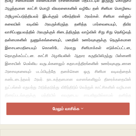
தமிழ் சினிமாவின் எளிமையான ரசனைகளின் மதிப்பீட்டில் இருந்து கொஞ்சம்
அழுத்தமான காட்சி மொழி விவரனைகளின் வழியே தன் சினிமா மொழியை
அறிமுகப்படுத்தியவர் இயக்குநர் மகேந்திரன் அவர்கள். சினிமா என்னும்
கலையின் வடிவில் அவருக்கிருந்த தனித்த பார்வையையும், தீவிர
வாசிப்பனுபவத்தில் அவருக்குக் கிடைத்திருந்த வாழ்வின் சிறு சிறு நெகிழ்வுத்
தன்மைகளின் நுணுக்கங்களையும், மனதின் உணர்வுகளுக்கு நெருக்கமான
இசையமைதியையும் கொண்டே அவரது சினிமாக்கள் எடுக்கப்பட்டன,
தொகுக்கப்பட்டன. காட்சி அழகியலின் ஆதார சுருதியிலிருந்து பின்னணி
இசையின் மெல்லிய வருடல்களாலும் கதாபாத்திரங்களின் உணர்வுகளுடனான
அசைவுகளையும் படம்பிடித்தே தனக்கென ஒரு சினிமா வடிவத்தைக்
கண்டடைந்தவர் அவர். நாடகத்தனமான வசனங்களிலும் திரைக்கதையின்
நுட்பங்கள் ஏதுமற்று அடுத்தடுத்து விரிந்திடும் வெற்றுக் காட்சிகளின் வழியான
திரைப்படங்களுக்கு மத்தியில் எவருடைய சாயலிலுமில்லாமல் தனித்த
திரைமொழியை செய்துகாண்பித்தவர் மகேந்திரன். நாடக எழுத்தில் மிகுந்த
மேலும் வாசிக்க
பரிச்சயமிருந்தாலும் தனக்கான திரைவடிவத்தில் அதை சிறிதளவும்
பயன்படுத்திடாத தன்மையே அவரது படைப்பாற்றலை திடமாக நம்பவைக்கின்றது.