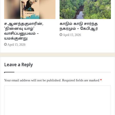
மனநிலையை மெலிதானதாக எல்லா இடத்திலும் பகிர்ந்தளித்திருக்கிறது.
கதாப்பாத்திரங்களுக்குப் பின்னால் தெரிந்துகொண்டிருக்கும் வெளியையும்,
மரத்தையும், சமவெளியையும், மேகத்தையுமே எப்போதும் காண்பிப்பதில் அலாதி
பிரியமவருக்கு. கதாப்பாத்திரங்களின் மனநிலையில் தோன்றும் மாற்றங்களை
ச.ஆனந்தகுமாரின்,
காடும் காடு சார்ந்த
அசலான வீரியத்தில் காட்சிகளினடிப்படையில் செய்து காண்பித்தவர்
’நினைவு யாழ்’
நகரமும் – கேபிஆர்
வாசிப்பனுபவம் –
April 15, 2026
மகேந்திரனைப்போல் தமிழ் சினிமாவில் வேறுயாருமில்லை.
யமக்குன்று
April 15, 2026
Leave a Reply
Your email address will not be published.
Required fields are marked
*
C
o
m
m