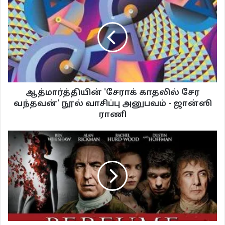
சிறிய கதைக்கருக்களின் வழியே அழுத்தமான காட்சியமைப்புகள் மற்றும்
அக்கதைத்தன்மையின் யதார்த்த பிரக்ஞையின் சூழலில் விரிந்திடும்
ஆத்மார்த்தியின் 'சேராக் காதலில் சேர
கதாப்பாத்திரங்கள் தனக்கான உணர்வுகளையும், சொற்களையும்,
வந்தவன்' நூல் வாசிப்பு அனுபவம் - ஜான்ஸி
மௌனத்தையும் வெளிப்படுத்துவதே ஆகச்சிறந்த சினிமா மொழியின்
ராணி
ஆதாரமான சூத்திரம். (ஈரானிய சினிமாக்களின் சிறந்த உள்ளடக்கம் இது தான்)
இவைகளையே தன் சினிமாவின் எல்லாப் படங்களிலும் பயன்படுத்தி வெகு
காலத்திற்கு முன்பே நம் வெளியில் எடுத்துக் காண்பித்திருந்தார் அவர். மேலும்
யதார்த்த வகை சினிமாக்களின் வழியே சிறிதான இசைப்பரப்பை துல்லியமான
இடங்களில் பகிர்ந்து அதன் அனுபவப்பரப்பை மாற்றிக் காண்பித்திருக்கிறார்.