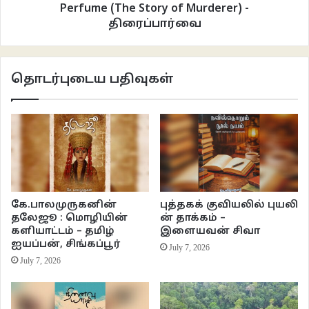
Perfume (The Story of Murderer) -
திரைப்பார்வை
தொடர்புடைய பதிவுகள்
கே.பாலமுருகனின்
புத்தகக் குவியலில் புயலி
உதிரிப்பூக்களில் விஜயன் பேசும் சொற்களுக்கு அவர் மனைவி மௌனமாக
தலேஜூ : மொழியின்
ன் தாக்கம் –
நின்றுகொண்டிருக்கும் அமைதி தழும்பும் காட்சியமைப்பு தமிழ் சினிமாவிற்கு
களியாட்டம் – தமிழ்
இளையவன் சிவா
மிகப்புதிதுதான். சிறுகதையிலிருந்தும் நாவலிலிருந்தும் தனக்கான சினிமாவைத்
ஐயப்பன், சிங்கப்பூர்
July 7, 2026
துவங்கும் மகேந்திரனின் சினிமா வெளி அதற்கான காரணங்களை அங்கிருந்தே
July 7, 2026
தேடத்துவங்கியிருக்கக் கூடும். அதுதான் கோடைகாலத்தில் உதிர்ந்திடும்
இலைகளின் வாசனையைப் போல் தன் காட்சியமைப்பில் அமைதியின்