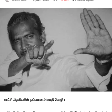
காட்சி அழகியலின் நுட்பமான அமைதி மொழி :