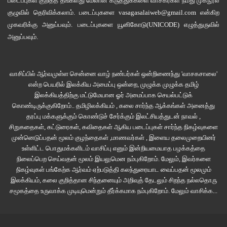
படைப்புகள் குறித்த தங்களது மேலான கருத்துக்களை வாசகர்கள் நமது
முகநூல்
குழுவில்
தெரிவிக்கலாம். படைப்புகளை
vasagasalaiweb@gmail.com
என்கிற
முகவரிக்கு அனுப்பவும். படைப்புகளை
யூனிகோடு(UNICODE)
எழுத்துருவில்
அனுப்பவும்.
வாசிப்பில் ஆர்வமுள்ள சென்னை வாழ் நண்பர்கள் ஒன்றிணைந்து 'வாசகசாலை'
என்ற பெயரில் இலக்கிய அமைப்பு ஒன்றை, முழுக்க முழுக்க தமிழ்
இலக்கியத்திற்கு மட்டுமேயான ஓர் அமைப்பாக செயல்பட்டுக்
கொண்டிருக்குகிறோம்.. தமிழிலக்கியம் , கலை சார்ந்த ஆக்கங்கள் அனைத்து
தரப்பு மக்களுக்கும் கொண்டுச் சேர்க்கும் இலட்சியத்துடன் நாவல் ,
சிறுகதைகள், கட்டுரைகள், கவிதைகள் ஆகிய படைப்புகள் சார்ந்த நிகழ்வுகளை
முன்னெடுப்பதன் மூலம் குழந்தைகள் ,மாணவர்கள் , இளைய தலைமுறையினர்
உள்ளிட்ட பொதுமக்களிடம் வாசிப்பு எனும் இன்றியமையாத பழக்கத்தை
நிலைப்பெற செய்வதன் மூலம் இயலுமென நம்புகிறோம். மேலும், இவர்களை
நிகழ்வுகள் பங்கேற்க ஆர்வம் ஏற்படுத்தி கலந்துரையாட வைப்பதன் மூலமும்
இலக்கியம், கலை குறித்தான சிந்தனையும் அறிவுத் தேடலும் சிறந்த நல்லதொரு
சமூகத்தை உருவாக்க முடியுமென்றும் தீர்க்கமாக நம்புகிறோம்.
மேலும் வாசிக்க...