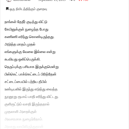
ஒரு நிமிடத்திற்கும் குறைவு
நாங்கள் தேநீர் குடித்து விட்டு
கேபினுக்குள் நுழைந்த போது
கணிணி எரிந்து கொண்டிருந்தது.
அடுத்த மாதம் முதல்
எங்களுக்கு வேலை இல்லை என்று
கூவியது ஒலிப்பெருக்கி.
நெருப்புக்கு பசியாக இருக்குமென்று
பிஸ்கெட் பாக்கெட்டைப் பிரித்தேன்
சட்டைப்பையில் பற்றிய தீயில்
உண்டியலில் இருந்து எடுத்து வைத்த
நூனூறு ரூபாய் பாதி எரிந்து விட்டது.
குளிரூட்டும் வசதி இருந்ததால்
முதலாளி அறைக்குள்
அவசரமாக நுழைந்தோம்.
அவரது வாயிலிருந்துதான்